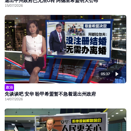
退出甲州政府已无法U转 阿德里希盟明天公布
15/07/2026
05:37
政治
先谈谈吧 安华 盼甲希盟暂不急着退出州政府
14/07/2026