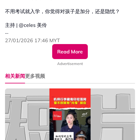
不用考试就入学，你觉得对孩子是加分，还是隐忧？
主持 | @celes 美伶
#安华 #教育部 #1年级 #入学评估 #取消
27/01/2026 17:46 MYT
#发射热点 #84hotspot #热点短视频
Read More
🔴 更多新闻资讯看这里 ▹ https://xuan.com.my/hotspot
Advertisement
相关新闻
更多视频