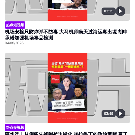
02:35
热点短视频
机场安检只防炸弹不防毒 大马机师瞒天过海运毒出境 胡申
承诺加强机场毒品检测
04/08/2026
03:49
热点短视频
森州选｜从倒阁先锋到被边缘化 加拉鲁丁的政治豪赌 赢了