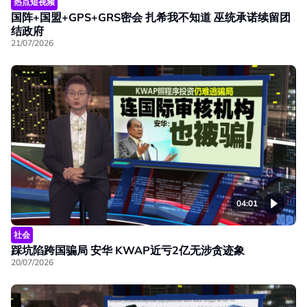
热点短视频
国阵+国盟+GPS+GRS密会 扎希我不知道 巫统承诺续留团
结政府
21/07/2026
04:01
社会
踩坑陷跨国骗局 安华 KWAP近亏2亿无涉贪迹象
20/07/2026