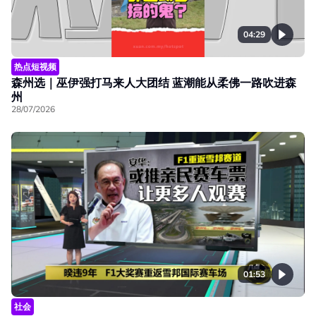
04:29
热点短视频
森州选｜巫伊强打马来人大团结 蓝潮能从柔佛一路吹进森
州
28/07/2026
01:53
社会