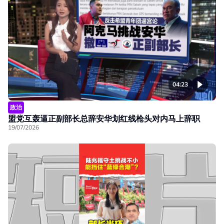
04:23
政治
盟党互轰逼正副部长总辞安华划红线枪头对内马上辞职
19/07/2026