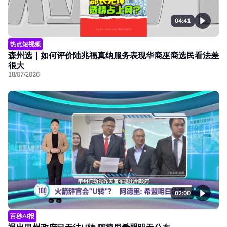
04:41
热点短视频
森州选｜如何评价陆兆福真纳服务表现华裔巫裔选民看法差
很大
18/07/2026
02:00
百秒AI报