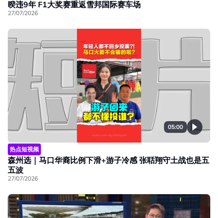
暌违9年 F1大奖赛重返雪邦国际赛车场
27/07/2026
05:00
热点短视频
森州选｜马口华裔比例下滑+游子冷感 张聒翔守土战也是五
五波
27/07/2026