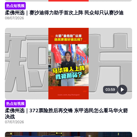
热点短视频
柔佛州选｜赛沙迪得力助手首次上阵 民众却只认赛沙迪
08/07/2026
03:59
热点短视频
柔佛州选｜372票险胜后再交锋 东甲选民怎么看马华火箭
决战
07/07/2026