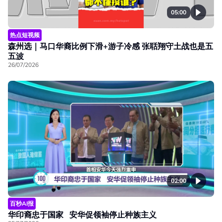
05:00
热点短视频
森州选｜马口华裔比例下滑+游子冷感 张聒翔守土战也是五
五波
26/07/2026
02:00
百秒AI报
华印裔忠于国家 安华促领袖停止种族主义