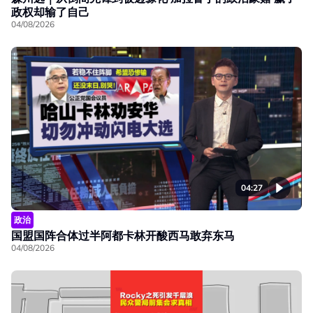
政权却输了自己
04/08/2026
04:27
政治
国盟国阵合体过半阿都卡林开酸西马敢弃东马
04/08/2026