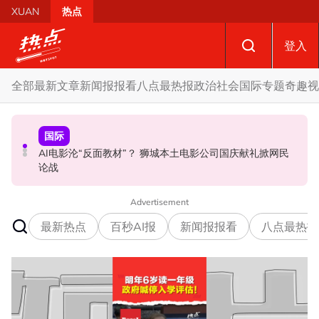
Skip to main content
XUAN
热点
登入
全部
最新文章
新闻报报看
八点最热报
政治
社会
国际
专题
奇趣
视
政治
国际
政治
AI电影沦“反面教材”？ 狮城本土电影公司国庆献礼掀网民
要求安华解释为何冻结MyKHAS权限 5蓝眼议员: 改革不是
驳斥全国大选提前举行 法米：各成员党承诺挺政府至届满
论战
把人民拨款政治化
Advertisement
最新热点
百秒AI报
新闻报报看
八点最热报