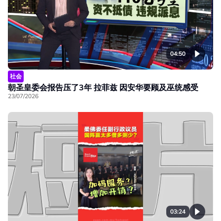
04:50
社会
朝圣皇委会报告压了3年 拉菲兹 因安华要顾及巫统感受
23/07/2026
03:24