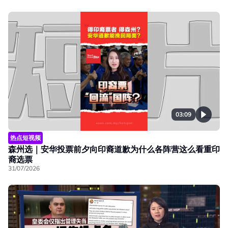
03:09
热点短视频
森州选｜安华投票前夕向印裔道歉为什么各阵营这么看重印
裔选票
31/07/2026