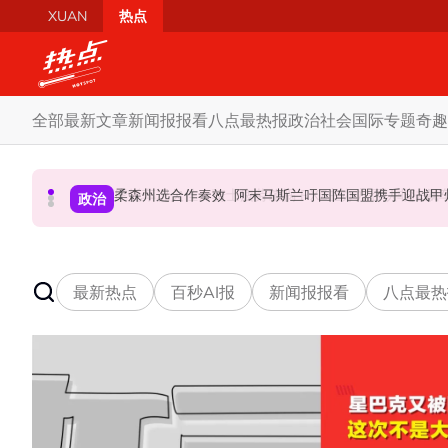
Skip to main content
XUAN
热点
全部
最新文章
新闻报报看
八点最热报
政治
社会
国际
专题
奇趣
柔森州选合作奏效 阿末马斯兰吁国阵国盟携手迎战
SST成华商远离希盟因素？ 阿末马斯兰：华裔
摩托车况欠佳、骑士疲劳肇祸 RXZ主办方否
财经
社会
政治
最新热点
百秒AI报
新闻报报看
八点最热