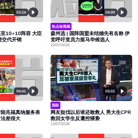
03:24
04:00
热点短视频
10+10阵容 大臣
森州选 | 国阵国盟未结婚先有名称 伊
箭交代开销
党呼吁党员力挺马华候选人
22/07/2026
04:41
03:02
国际
价陆兆福真纳服务表
网友挞伐以后谁还敢救人 男大生CPR
看法差很大
救回女学生反遭控猥亵
13/07/2026