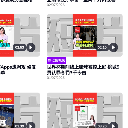
02/07/2026
02:53
02:10
热点短视频
pps遭网攻 修复
世界杯期间线上赌球被控上庭 槟城5
罚单
男认罪各罚3千令吉
01/07/2026
03:39
03:20