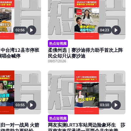
02:56
04:23
热点短视频
中台湾12县市停班
柔佛州选｜赛沙迪得力助手首次上阵
演唱会喊停
民众却只认赛沙迪
08/07/2026
03:55
03:10
热点短视频
归一对一战局 火箭
网友实测LRT3车站周边险象环生 莎
有伊党助力更轻松
亚南市政厅承诺一至两个月内改善