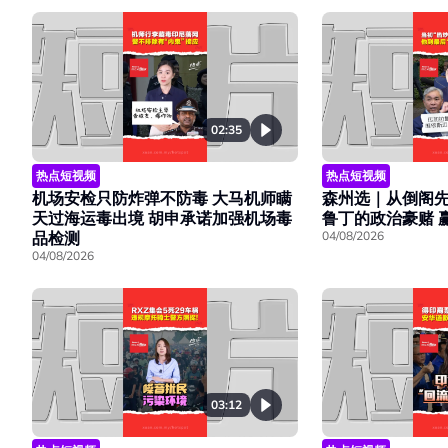
02:35
热点短视频
热点短视频
机场安检只防炸弹不防毒 大马机师瞒
森州选｜从倒阁先
天过海运毒出境 胡申承诺加强机场毒
鲁丁的政治豪赌 
品检测
04/08/2026
04/08/2026
03:12