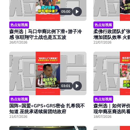
05:00
热点短视频
热点短视频
森州选｜马口华裔比例下滑+游子冷
柔佛行政团队扩张至
感 张聒翔守土战也是五五波
增加团队效率 火
26/07/2026
22/07/2026
03:01
热点短视频
热点短视频
国阵+国盟+GPS+GRS密会 扎希我不
森州选｜如何评
知道 巫统承诺续留团结政府
现华裔巫裔选民
21/07/2026
18/07/2026