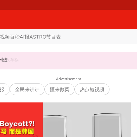
视频
百秒AI报
ASTRO节目表
甲州选
商家更倾向GST机制
认非法飙车引发车祸
Advertisement
报
全民来讲讲
懂来做莫
热点短视频