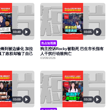
03:49
03:05
热点短视频
锋到被边缘化 加拉
狗主控诉Rocky被勒死 巴生市长指有
赢了政权却输了自己
人干扰行动致狗亡
03/08/2026
03:09
03:28