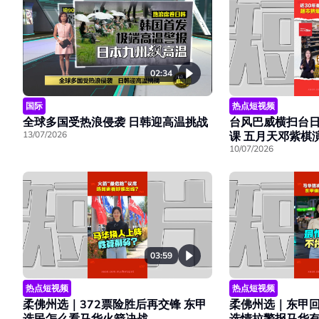
02:34
国际
热点短视频
全球多国受热浪侵袭 日韩迎高温挑战
台风巴威横扫台日
13/07/2026
课 五月天邓紫棋
10/07/2026
03:59
热点短视频
热点短视频
柔佛州选｜372票险胜后再交锋 东甲
柔佛州选｜东甲回
选民怎么看马华火箭决战
选情拉警报马华