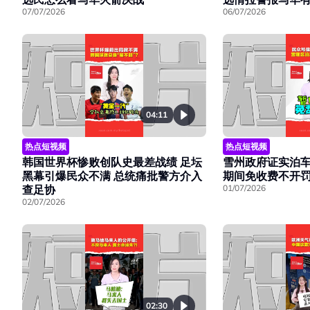
07/07/2026
06/07/2026
04:11
热点短视频
热点短视频
韩国世界杯惨败创队史最差战绩 足坛
雪州政府证实泊车A
黑幕引爆民众不满 总统痛批警方介入
期间免收费不开
查足协
01/07/2026
02/07/2026
02:30