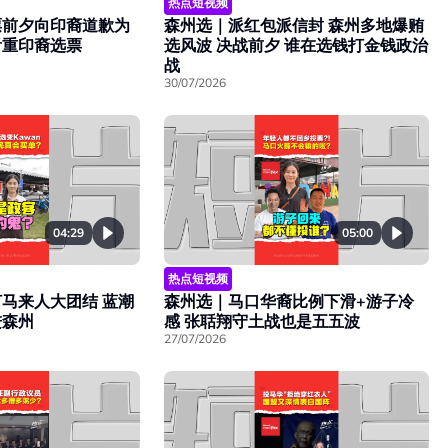
热点短视频
票前夕向印裔道歉为
森州选｜派红包派信封 森州多地爆贿
看重印裔选票
选风波 决战前夕 谁在选钱打金钱政治
战
30/07/2026
04:29
05:00
热点短视频
马来人大团结 蓝潮
森州选｜马口华裔比例下滑+游子冷
进森州
感 张聒翔守土战也是五五波
27/07/2026