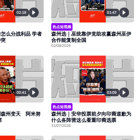
02:18
01:47
热点短视频
怎么分战利品 学者
森州选｜巫统靠伊党助攻赢森州巫伊
冲突
合作能复制全国
02/08/2026
00:41
03:09
热点短视频
测森州变天 阿米努
森州选｜安华投票前夕向印裔道歉为
席
什么各阵营这么看重印裔选票
31/07/2026