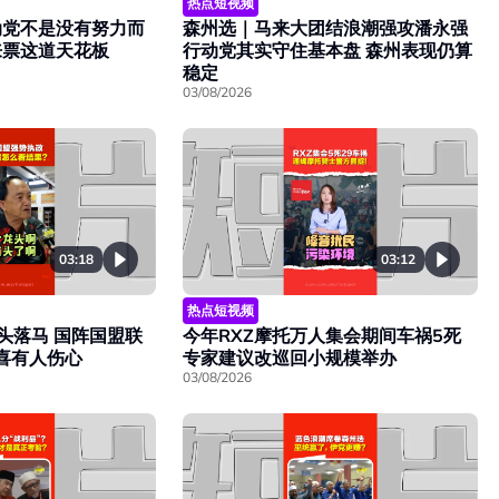
热点短视频
动党不是没有努力而
森州选｜马来大团结浪潮强攻潘永强
来票这道天花板
行动党其实守住基本盘 森州表现仍算
稳定
03/08/2026
03:18
03:12
热点短视频
头落马 国阵国盟联
今年RXZ摩托万人集会期间车祸5死
欢喜有人伤心
专家建议改巡回小规模举办
03/08/2026