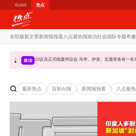
Skip to main content
XUAN
热点
全部
最新文章
新闻报报看
八点最热报
政治
社会
国际
专题
奇趣
10议员正式组森州议会 马华、伊党、宏愿党各有一
若健康允许827将如期上庭 律师：沙比里希望
马六甲6国席 国盟占3 国阵0 哈迪：按党实
政治
政治
社会
最新热点
百秒AI报
新闻报报看
八点最热