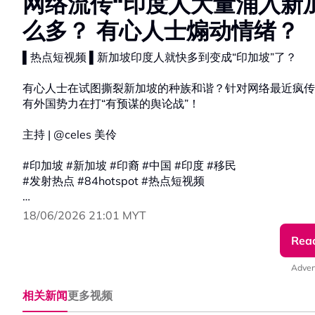
网络流传“印度人大量涌入新
么多？ 有心人士煽动情绪？
▌热点短视频 ▌新加坡印度人就快多到变成“印加坡”了？
有心人士在试图撕裂新加坡的种族和谐？针对网络最近疯传
有外国势力在打“有预谋的舆论战”！
主持 | @celes 美伶
#印加坡 #新加坡 #印裔 #中国 #印度 #移民
#发射热点 #84hotspot #热点短视频
🔴 更多新闻资讯看这里 ▹ https://xuan.com.my/hotspot
18/06/2026 21:01 MYT
Rea
Adver
相关新闻
更多视频