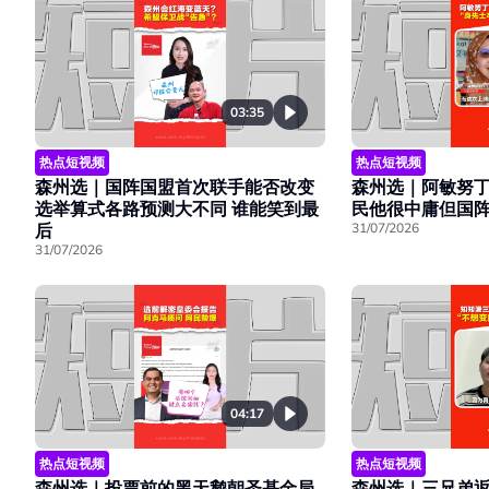
03:35
热点短视频
热点短视频
森州选｜阿敏努丁
森州选｜国阵国盟首次联手能否改变
民他很中庸但国
选举算式各路预测大不同 谁能笑到最
31/07/2026
后
31/07/2026
04:17
热点短视频
热点短视频
森州选｜投票前的黑天鹅朝圣基金局
森州选｜三兄弟