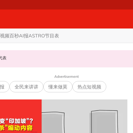
视频
百秒AI报
ASTRO节目表
名代表
通过法律证明清白
力与国阵谈甲议席分配
Advertisement
报
全民来讲讲
懂来做莫
热点短视频