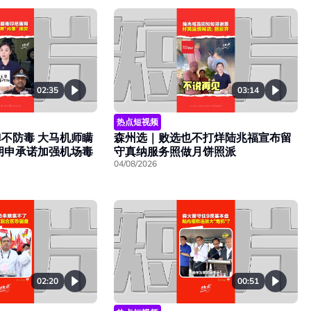
02:35
03:14
热点短视频
不防毒 大马机师瞒
森州选｜败选也不打烊陆兆福宣布留
胡申承诺加强机场毒
守真纳服务照做月饼照派
04/08/2026
02:20
00:51