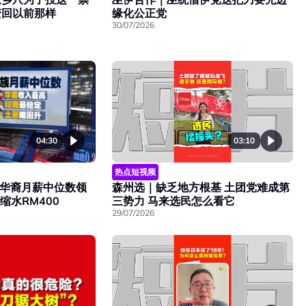
缘化公正党
变回以前那样
30/07/2026
04:30
03:10
热点短视频
| 华裔月薪中位数领
森州选｜缺乏地方根基 土团党难成第
缩水RM400
三势力 马来选民怎么看它
29/07/2026