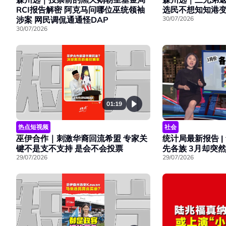
RCI报告解密 阿克马问哪位巫统领袖
选民不想知知港
涉案 网民调侃通通怪DAP
30/07/2026
30/07/2026
01:19
热点短视频
社会
巫伊合作｜刺激华裔回流希盟 专家关
统计局最新报告 
键不是支不支持 是会不会投票
先各族 3月却突然
29/07/2026
29/07/2026