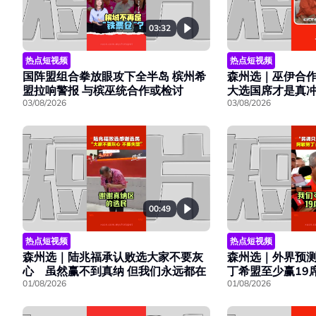
03:32
热点短视频
热点短视频
国阵盟组合拳放眼攻下全半岛 槟州希
森州选｜巫伊合作
盟拉响警报 与槟巫统合作或检讨
大选国席才是真
03/08/2026
03/08/2026
00:49
热点短视频
热点短视频
森州选｜陆兆福承认败选大家不要灰
森州选｜外界预
心 虽然赢不到真纳 但我们永远都在
丁希盟至少赢19
01/08/2026
01/08/2026