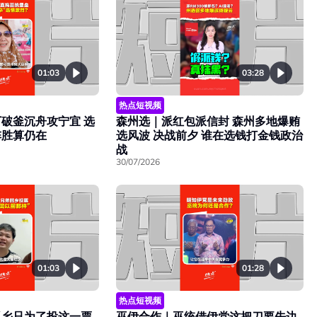
01:03
03:28
热点短视频
破釜沉舟攻宁宜 选
森州选｜派红包派信封 森州多地爆贿
阵胜算仍在
选风波 决战前夕 谁在选钱打金钱政治
战
30/07/2026
01:28
01:03
热点短视频
巫伊合作｜巫统借伊党这把刀要先边
返乡只为了投这一票