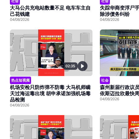
社会
社会
大马公共充电站数量不足 电车车主自
失踪华商变浮尸手
己花钱建
除涉债务纠纷
04/08/2026
04/08/2026
02:35
热点短视频
社会
机场安检只防炸弹不防毒 大马机师瞒
森州新届行政议
天过海运毒出境 胡申承诺加强机场毒
依斯迈拉欣最快
品检测
04/08/2026
04/08/2026