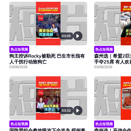
03:05
热点短视频
热点短视频
森州选｜希盟2巨
狗主控诉Rocky被勒死 巴生市长指有
手夺25席 有人
人干扰行动致狗亡
03/08/2026
03/08/2026
03:32
热点短视频
热点短视频
国阵盟组合拳放眼攻下全半岛 槟州希
森州选｜巫伊合作