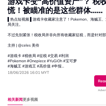
游戏卡变“高价值资产”？ 
慌！被瞄准的是这些群体……
▌热点短视频 ▌游戏卡收藏家注意了！Pokemon、海贼
局关注。
不过先别紧张！税收局并非向所有收藏家征税，而是针对部
主持 | @celes 美伶
#游戏卡 #税收局 #征税 #交易 #利润
#Pokemon #Onepiece #YuGiOh #宝可梦
#海贼王 #游戏王 #高价值 #申报
#发射热点 #84hotspot #热点短视频
18/06/2026 16:01 MYT
Rea
🔴 更多新闻资讯看这里 ▹ https://xuan.com.my/hotspot
Adver
相关新闻
更多视频