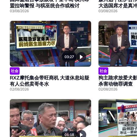
盟拉响警报 与槟巫统合作或检讨
大选国席才是真
03/08/2026
03/08/2026
03:27
社会
社会
RXZ摩托集会带旺商机 大道休息站疑
狗主跪求放爱犬影
有人公然卖哥冬水
杀害动物罪调查
02/08/2026
02/08/2026
01:18