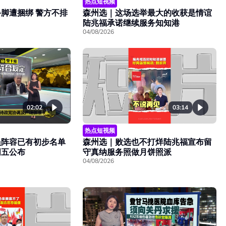
热点短视频
森州选｜这场选举最大的收获是情谊
脚遭捆绑 警方不排
陆兆福承诺继续服务知知港
04/08/2026
02:02
03:14
热点短视频
员阵容已有初步名单
森州选｜败选也不打烊陆兆福宣布留
周五公布
守真纳服务照做月饼照派
04/08/2026