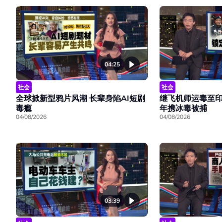
04:25
社会
社会
全球掀新型鸦片风潮 长辈身陷AI短剧
继飞机师运毒至印
毒瘾
年携冰毒被捕
04/08/2026
04/08/2026
03:39