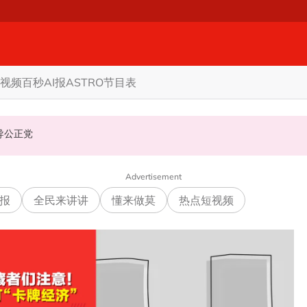
视频
百秒AI报
ASTRO节目表
机会领导公正党
Advertisement
报
全民来讲讲
懂来做莫
热点短视频