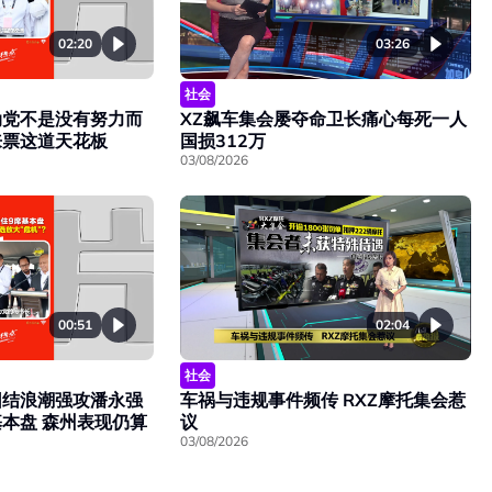
02:20
03:26
社会
动党不是没有努力而
XZ飙车集会屡夺命卫长痛心每死一人
来票这道天花板
国损312万
03/08/2026
00:51
02:04
社会
团结浪潮强攻潘永强
车祸与违规事件频传 RXZ摩托集会惹
本盘 森州表现仍算
议
03/08/2026