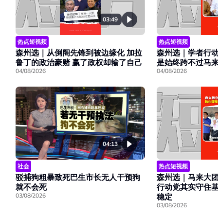
03:49
热点短视频
热点短视频
森州选｜学者行
森州选｜从倒阁先锋到被边缘化 加拉
是始终跨不过马
鲁丁的政治豪赌 赢了政权却输了自己
04/08/2026
04/08/2026
04:13
热点短视频
社会
森州选｜马来大
驳捕狗粗暴致死巴生市长无人干预狗
行动党其实守住基
就不会死
稳定
03/08/2026
03/08/2026