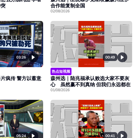
冲突
合作能复制全国
02/08/2026
00:49
03:26
热点短视频
森州选｜陆兆福承认败选大家不要灰
片疯传 警方以蓄意
心 虽然赢不到真纳 但我们永远都在
01/08/2026
00:41
05:24