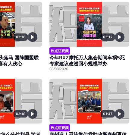
03:18
03:12
热点短视频
头落马 国阵国盟联
今年RXZ摩托万人集会期间车祸5死
欢喜有人伤心
专家建议改巡回小规模举办
03/08/2026
02:18
01:47
热点短视频
怎么分战利品 学者
森州选｜巫统靠伊党助攻赢森州巫伊