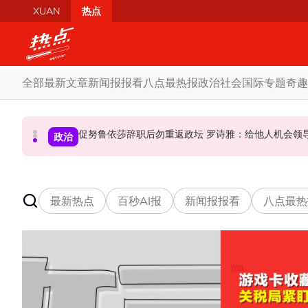
Skip to main content
XUAN
热点
全部
最新文章
新闻报报看
八点最热报
政治
社会
国际
专题
奇趣
炮轰哈迪不了解章程 阿兹敏：国盟无“自动退盟”规定
泰校园枪击案酿8师生亡 枪手疑遭长期遭霸凌成导火索
促努鲁依莎辞职后勿重返政坛 罗诗雅：给他人
政治
政治
国际
最新热点
百秒AI报
新闻报报看
八点最热