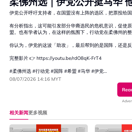
柔佛州选｜伊党公开挺马华 
伊党公开呼吁支持者，在国盟没有上阵的选区，把票投给国
有分析指出，这可能引发部分华裔选民的危机意识，促使原
盟。也有学者认为，在这样的氛围下，行动党在柔佛州的整
你认为，伊党的这波「助攻」，最后帮到的是国阵，还是反
完整影片 👉 https://youtu.be/rdO8qK-FrT4
#柔佛州选 #行动党 #国阵 #希盟 #马华 #伊党
#发射热点 #84hotspot #焦点来谈谈
08/07/2026 14:16 MYT
Rea
🔴 更多新闻资讯看这里
▹ https://xuan.com.my/hotspot
Adver
🔴免费！现在就订阅《热点》每周电子报
▹ https://xuan.com.my/hotspot/newsletter
相关新闻
更多视频
🔴不想错过国内大小事，追踪《热点Hotspot》 WhatsA
▹ https://whatsapp.com/channel/0029VacXKLZ23n3k