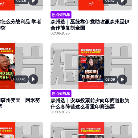
02:18
01:47
热点短视频
怎么分战利品 学者
森州选｜巫统靠伊党助攻赢森州巫伊
冲突
合作能复制全国
02/08/2026
00:41
03:09
热点短视频
测森州变天 阿米努
森州选｜安华投票前夕向印裔道歉为
席
什么各阵营这么看重印裔选票
31/07/2026