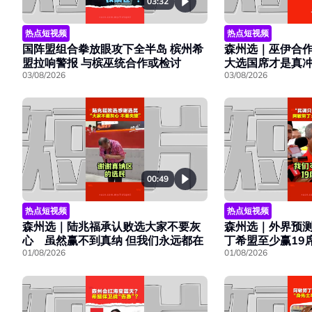
03:32
热点短视频
热点短视频
国阵盟组合拳放眼攻下全半岛 槟州希
森州选｜巫伊合作
盟拉响警报 与槟巫统合作或检讨
大选国席才是真
03/08/2026
03/08/2026
00:49
热点短视频
热点短视频
森州选｜陆兆福承认败选大家不要灰
森州选｜外界预
心 虽然赢不到真纳 但我们永远都在
丁希盟至少赢19
01/08/2026
01/08/2026