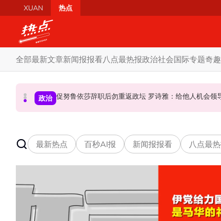
Skip to main content
XUAN
热点
全部
最新文章
新闻报报看
八点最热报
政治
社会
国际
专题
奇趣
炮轰哈迪不了解章程 阿兹敏：国盟无“自动退盟”规定
泰校园枪击案酿8师生亡 枪手疑遭长期遭霸凌成导火索
促努鲁依莎辞职后勿重返政坛 罗诗雅：给他人
政治
政治
国际
最新热点
百秒AI报
新闻报报看
八点最热