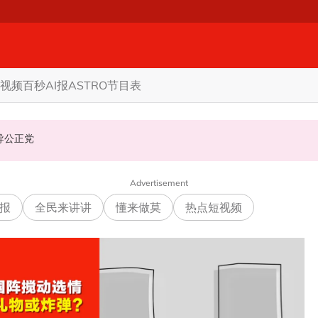
视频
百秒AI报
ASTRO节目表
机会领导公正党
Advertisement
报
全民来讲讲
懂来做莫
热点短视频