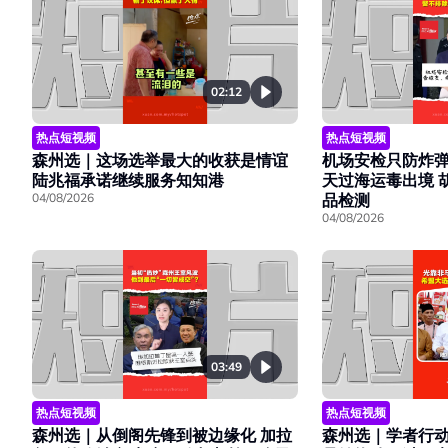
02:12
热点短视频
热点短视频
森州选｜这场选举最大的收获是情谊
机场安检只防炸弹
陆兆福承诺继续服务知知港
天过海运毒出境 
04/08/2026
品检测
04/08/2026
03:49
热点短视频
热点短视频
森州选｜学者行
森州选｜从倒阁先锋到被边缘化 加拉