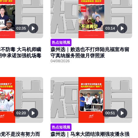
02:35
03:14
热点短视频
不防毒 大马机师瞒
森州选｜败选也不打烊陆兆福宣布留
胡申承诺加强机场毒
守真纳服务照做月饼照派
04/08/2026
02:20
00:51
热点短视频
动党不是没有努力而
森州选｜马来大团结浪潮强攻潘永强