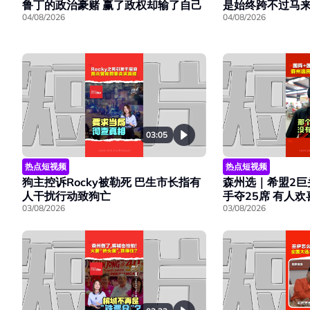
是始终跨不过马
鲁丁的政治豪赌 赢了政权却输了自己
04/08/2026
04/08/2026
03:05
热点短视频
热点短视频
森州选｜希盟2巨
狗主控诉Rocky被勒死 巴生市长指有
手夺25席 有人
人干扰行动致狗亡
03/08/2026
03/08/2026