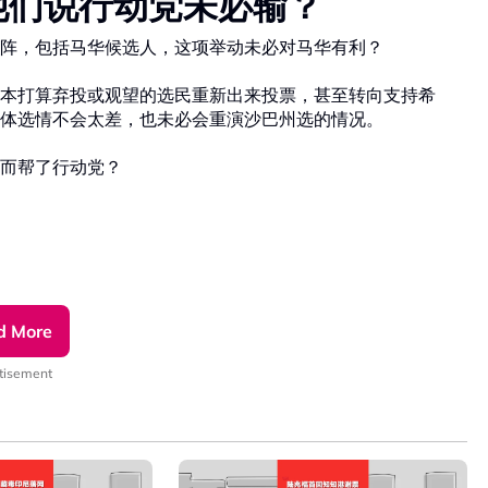
他们说行动党未必输？
阵，包括马华候选人，这项举动未必对马华有利？
本打算弃投或观望的选民重新出来投票，甚至转向支持希
体选情不会太差，也未必会重演沙巴州选的情况。
而帮了行动党？
d More
tisement
pp频道！
OhpIEV1w