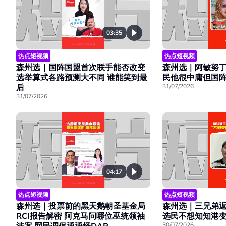
03:35
热点短视频
热点短视频
森州选｜阿敏努丁
森州选｜国阵国盟首次联手能否改变
民他很中庸但国
选举算式各路预测大不同 谁能笑到最
31/07/2026
后
31/07/2026
04:17
热点短视频
热点短视频
森州选｜投票前的黑天鹅朝圣基金局
森州选｜三兄弟
RCI报告解密 阿克马问哪位巫统领袖
选民不想知知港
30/07/2026