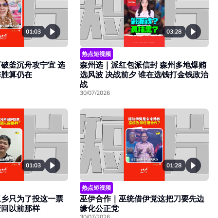
01:03
03:28
热点短视频
破釜沉舟攻宁宜 选
森州选｜派红包派信封 森州多地爆贿
阵胜算仍在
选风波 决战前夕 谁在选钱打金钱政治
战
30/07/2026
01:28
01:03
热点短视频
巫伊合作｜巫统借伊党这把刀要先边
返乡只为了投这一票
缘化公正党
变回以前那样
30/07/2026