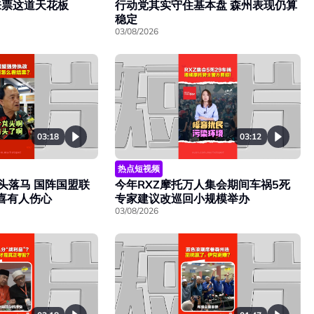
来票这道天花板
行动党其实守住基本盘 森州表现仍算
稳定
03/08/2026
03:18
03:12
热点短视频
头落马 国阵国盟联
今年RXZ摩托万人集会期间车祸5死
欢喜有人伤心
专家建议改巡回小规模举办
03/08/2026