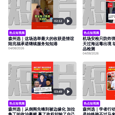
02:12
热点短视频
热点短视频
森州选｜这场选举最大的收获是情谊
机场安检只防炸弹
陆兆福承诺继续服务知知港
天过海运毒出境 
04/08/2026
品检测
04/08/2026
03:49
热点短视频
热点短视频
森州选｜学者行
森州选｜从倒阁先锋到被边缘化 加拉
是始终跨不过马
鲁丁的政治豪赌 赢了政权却输了自己