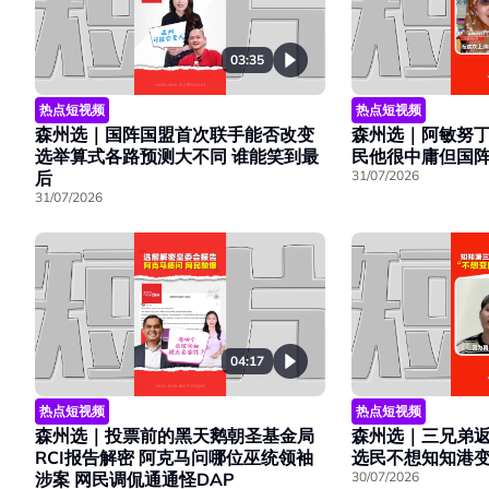
03:35
热点短视频
热点短视频
森州选｜阿敏努丁
森州选｜国阵国盟首次联手能否改变
民他很中庸但国
选举算式各路预测大不同 谁能笑到最
31/07/2026
后
31/07/2026
04:17
热点短视频
热点短视频
森州选｜投票前的黑天鹅朝圣基金局
森州选｜三兄弟
RCI报告解密 阿克马问哪位巫统领袖
选民不想知知港
涉案 网民调侃通通怪DAP
30/07/2026