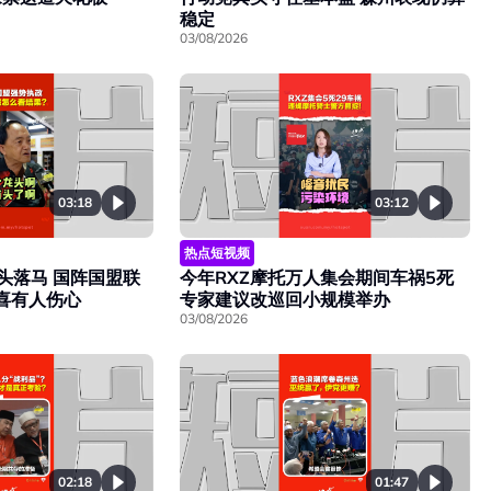
稳定
03/08/2026
03:18
03:12
热点短视频
头落马 国阵国盟联
今年RXZ摩托万人集会期间车祸5死
欢喜有人伤心
专家建议改巡回小规模举办
03/08/2026
02:18
01:47