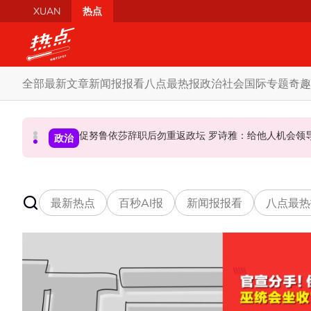
Skip to main content
XUAN
热点
全部
最新文章
新闻报报看
八点最热报
政治
社会
国际
专题
奇趣
炮轰哈迪不了解章程 阿兹敏：国盟无“自动退盟”规定
泰校园枪击案酿8师生亡 枪手疑遭长期遭霸凌成导火索
促努鲁依莎辞职后勿重返政坛 罗诗雅：给他人
政治
政治
国际
最新热点
百秒AI报
新闻报报看
八点最热