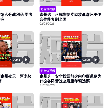
热点短视频
怎么分战利品 学者
森州选｜巫统靠伊党助攻赢森州巫伊
冲突
合作能复制全国
02/08/2026
00:41
03:09
热点短视频
测森州变天 阿米努
森州选｜安华投票前夕向印裔道歉为
席
什么各阵营这么看重印裔选票
31/07/2026