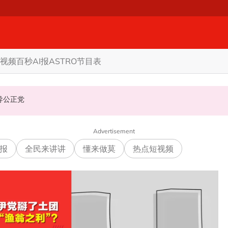
视频
百秒AI报
ASTRO节目表
机会领导公正党
Advertisement
报
全民来讲讲
懂来做莫
热点短视频