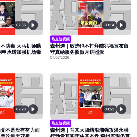
02:35
03:14
热点短视频
不防毒 大马机师瞒
森州选｜败选也不打烊陆兆福宣布留
胡申承诺加强机场毒
守真纳服务照做月饼照派
04/08/2026
02:20
00:51
热点短视频
动党不是没有努力而
森州选｜马来大团结浪潮强攻潘永强
来票这道天花板
行动党其实守住基本盘 森州表现仍算