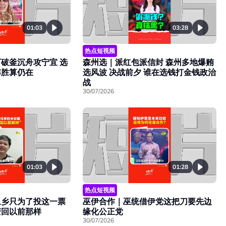
01:03
03:28
热点短视频
破釜沉舟攻宁宜 选
森州选｜派红包派信封 森州多地爆贿
阵胜算仍在
选风波 决战前夕 谁在选钱打金钱政治
战
30/07/2026
01:28
01:03
热点短视频
巫伊合作｜巫统借伊党这把刀要先边
返乡只为了投这一票
缘化公正党
变回以前那样
30/07/2026