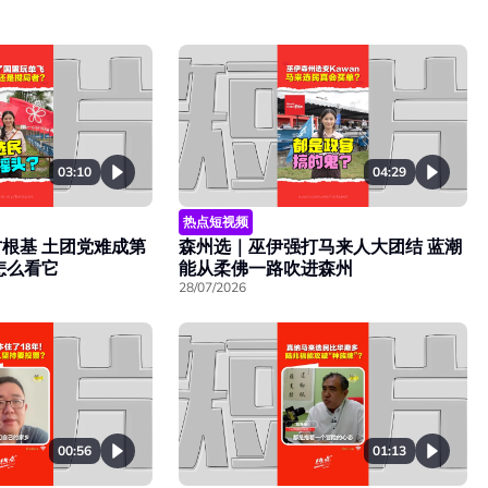
03:10
04:29
热点短视频
根基 土团党难成第
森州选｜巫伊强打马来人大团结 蓝潮
怎么看它
能从柔佛一路吹进森州
28/07/2026
00:56
01:13