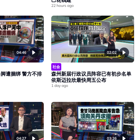
己花钱建
22 hours ago
04:46
02:02
社会
脚遭捆绑 警方不排
森州新届行政议员阵容已有初步名单
依斯迈拉欣最快周五公布
1 day ago
04:27
03:26