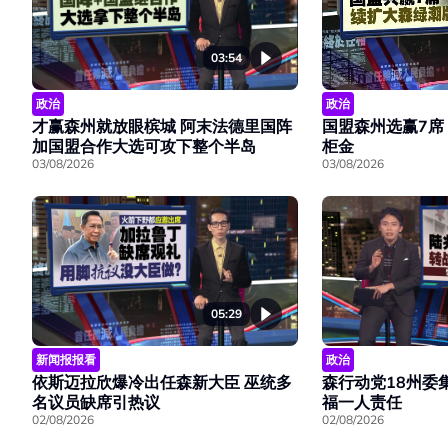
03:54
政治
政治
才赢森州就放眼槟城 阿末法德里国阵
国盟森州选赢7席
加国盟合作大选可攻下整个半岛
柜金
03/08/2026
03/08/2026
05:29
新闻报报看
政治
依斯迈拉欣爆冷出任森新大臣 巫统多
森行动党18州委
名议员缺席引热议
福一人责任
02/08/2026
02/08/2026