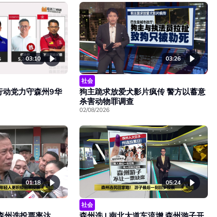
03:10
03:26
社会
行动党力守森州9华
狗主跪求放爱犬影片疯传 警方以蓄意
杀害动物罪调查
02/08/2026
01:18
05:24
社会
点森州选投票率达
森州选 | 南北大道车流增 森州游子开