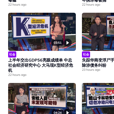
毒瘾
年携冰毒被捕
22 hours ago
22 hours ago
03:51
社会
社会
上半年交出GDP56亮眼成绩单 中总
失踪华商变浮尸手
社会经济研究中心 大马现K型经济危
除涉债务纠纷
机
23 hours ago
22 hours ago
04:24