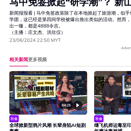
马中免签掀起“研学潮”？ 
新闻报报看 | 马中免签政策除了在本地掀起了旅游潮，似
学团，这已经是第四间学校被爆出推出类似的活动。然而，
出一辙，都是4888令吉。
（主播：庄文杰、洪欣仪）
23/06/2024 22:50 MYT
Adver
相关新闻
更多视频
04:25
社会
社会
全球掀新型鸦片风潮 长辈身陷AI短剧
继飞机师运毒至印