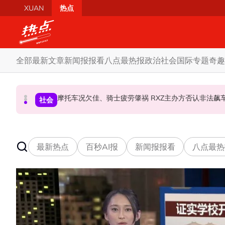
Skip to main content
XUAN
热点
全部
最新文章
新闻报报看
八点最热报
政治
社会
国际
专题
奇趣
柔森州选合作奏效 阿末马斯兰吁国阵国盟携手迎战
SST成华商远离希盟因素？ 阿末马斯兰：华裔
摩托车况欠佳、骑士疲劳肇祸 RXZ主办方否
财经
社会
政治
最新热点
百秒AI报
新闻报报看
八点最热