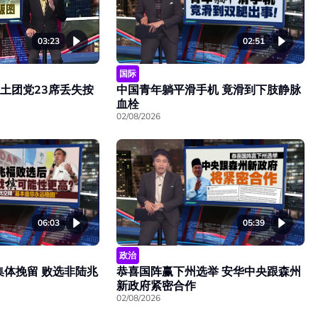
03:23
02:51
国际
 土团党23席丢失按
中国青年躺平滑手机 竟滑到下肢静脉
血栓
02/08/2026
06:03
05:39
政治
集体挽留 败选非陆兆
恭喜国阵赢下州选举 安华中央跟森州
新政府紧密合作
02/08/2026