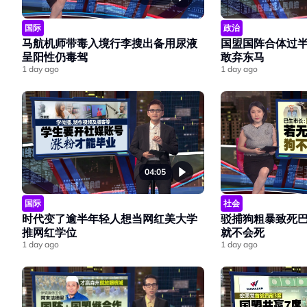
国际
政治
马航机师带毒入境行李搜出备用尿液
国盟国阵合体过
呈阳性仍毒驾
敢弃东马
1 day ago
1 day ago
04:05
国际
社会
时代变了逾半年轻人想当网红美大学
驳捕狗粗暴致死
推网红学位
就不会死
1 day ago
1 day ago