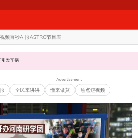
视频
百秒AI报
ASTRO节目表
甲州选
商家更倾向GST机制
认非法飙车引发车祸
Advertisement
报
全民来讲讲
懂来做莫
热点短视频