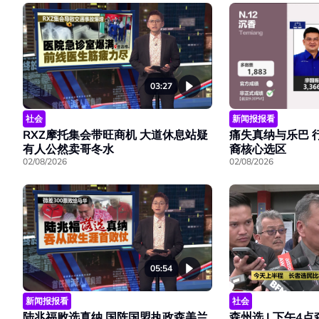
03:27
社会
新闻报报看
RXZ摩托集会带旺商机 大道休息站疑
痛失真纳与乐巴 
有人公然卖哥冬水
裔核心选区
02/08/2026
02/08/2026
05:54
新闻报报看
社会
陆兆福败选真纳 国阵国盟执政森美兰
森州选 | 下午4