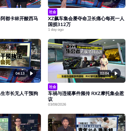
社会
半阿都卡林开酸西马
XZ飙车集会屡夺命卫长痛心每死一人
国损312万
1 day ago
04:13
02:04
社会
巴生市长无人干预狗
车祸与违规事件频传 RXZ摩托集会惹
议
03/08/2026