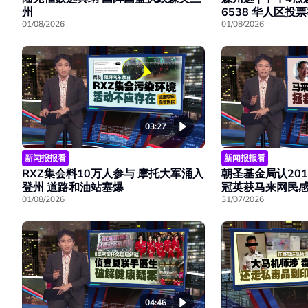
州
6538 华人区投
01/08/2026
01/08/2026
03:27
新闻报报看
新闻报报看
RXZ集会料10万人参与 摩托大军涌入
朝圣基金局认201
登州 道路和油站塞爆
冠英获马来网民
01/08/2026
31/07/2026
04:46