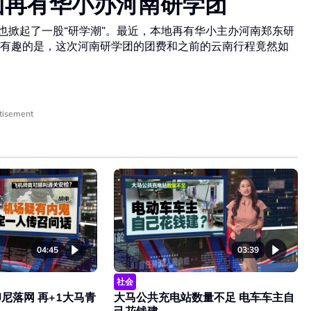
新山再有华小办河南研学团
乎也掀起了一股“研学潮”。最近，本地再有华小主办河南郑东研
有趣的是，这次河南研学团的团费和之前的云南行程竟然如
tisement
04:45
03:39
社会
尼落网 再+1大马青
大马公共充电站数量不足 电车车主自