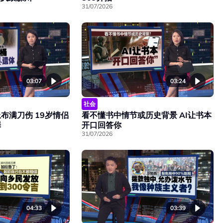
31/07/2026
03:07
03:24
社会
布满刀伤 19岁情侣
看不懂书中情节或历史背景 AI让书本
罪
开口回答你
31/07/2026
04:33
03:39