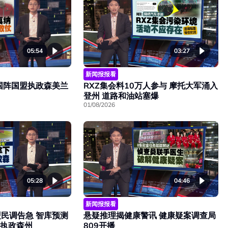
05:54
03:27
新闻报报看
国阵国盟执政森美兰
RXZ集会料10万人参与 摩托大军涌入
登州 道路和油站塞爆
01/08/2026
05:28
04:46
新闻报报看
民调告急 智库预测
悬疑推理揭健康警讯 健康疑案调查局
席执政森州
809开播