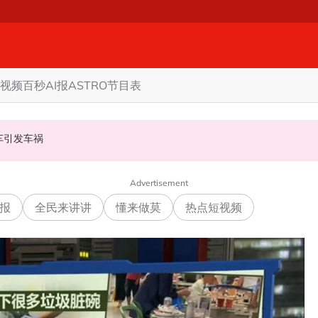
视频
百秒AI报
ASTRO节目表
甲州选
商家更倾向GST机制
认非法飙车引发车祸
Advertisement
报
全民来讲讲
懂来做莫
热点短视频