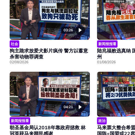
03:26
社会
新闻报报看
狗主跪求放爱犬影片疯传 警方以蓄意
陆兆福败选真纳 
杀害动物罪调查
州
02/08/2026
01/08/2026
04:21
新闻报报看
政治
朝圣基金局认2018年靠政府拯救 林
马来票大整合希盟
冠英获马来网民感谢
国阵+国盟或22