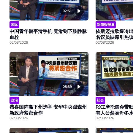
02:51
国际
新闻报报看
中国青年躺平滑手机 竟滑到下肢静脉
依斯迈拉欣爆冷出
血栓
名议员缺席引热
02/08/2026
02/08/2026
05:39
政治
社会
恭喜国阵赢下州选举 安华中央跟森州
RXZ摩托集会带
新政府紧密合作
有人公然卖哥冬
02/08/2026
02/08/2026