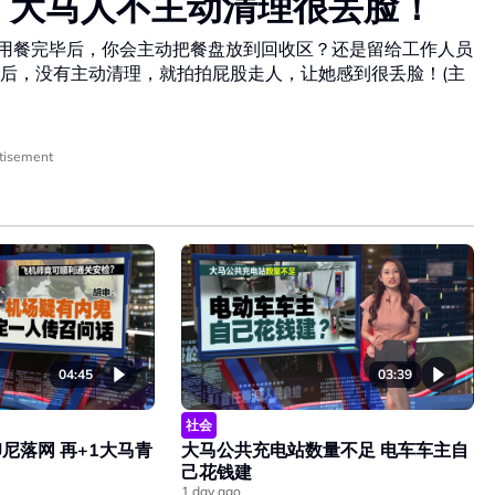
：大马人不主动清理很丢脸！
心用餐完毕后，你会主动把餐盘放到回收区？还是留给工作人员
后，没有主动清理，就拍拍屁股走人，让她感到很丢脸！(主
tisement
04:45
03:39
社会
尼落网 再+1大马青
大马公共充电站数量不足 电车车主自
己花钱建
1 day ago