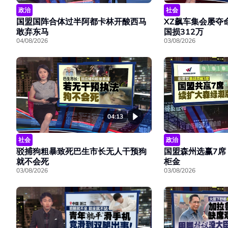
政治
社会
国盟国阵合体过半阿都卡林开酸西马
XZ飙车集会屡夺
敢弃东马
国损312万
04/08/2026
03/08/2026
04:13
社会
政治
驳捕狗粗暴致死巴生市长无人干预狗
国盟森州选赢7席
就不会死
柜金
03/08/2026
03/08/2026