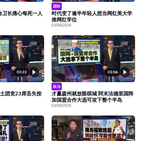
国际
命卫长痛心每死一人
时代变了逾半年轻人想当网红美大学
推网红学位
03/08/2026
03:23
03:54
政治
 土团党23席丢失按
才赢森州就放眼槟城 阿末法德里国阵
加国盟合作大选可攻下整个半岛
03/08/2026