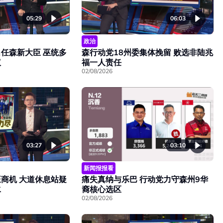
05:29
06:03
政治
任森新大臣 巫统多
森行动党18州委集体挽留 败选非陆兆
议
福一人责任
02/08/2026
03:27
03:10
新闻报报看
旺商机 大道休息站疑
痛失真纳与乐巴 行动党力守森州9华
水
裔核心选区
02/08/2026