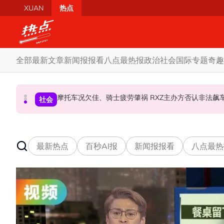
Skip to main content
XUAN
热点
全部
最新文章
新闻报报看
八点最热报
政治
社会
国际
专题
奇趣
柔森州选合作奏效 阿末马斯兰吁国阵国盟携手迎战
SST成华商远离希盟因素？ 阿末马斯兰：华裔
摩托车况欠佳、骑士疲劳肇祸 RXZ主办方否
财经
社会
政治
最新热点
百秒AI报
新闻报报看
八点最热