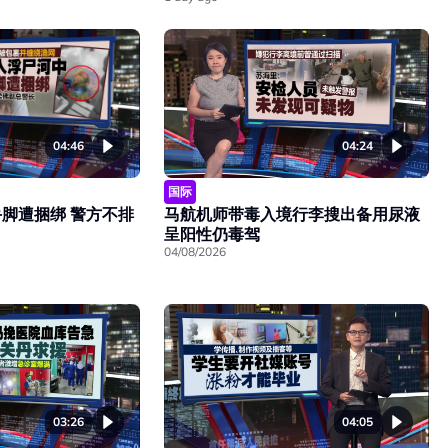
04:46
04:24
国际
脚遭捆绑 警方不排
马航机师带毒入境行李搜出备用尿液
呈阳性仍毒驾
04/08/2026
03:26
04:05