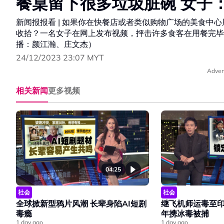
餐桌留下很多垃圾脏碗 女子
新闻报报看 | 如果你在快餐店或者类似购物广场的美食中
收拾？一名女子在网上发布视频，抨击许多食客在用餐完毕
播：颜江瀚、庄文杰）
24/12/2023 23:07 MYT
Adver
相关新闻
更多视频
04:25
社会
社会
全球掀新型鸦片风潮 长辈身陷AI短剧
继飞机师运毒至印
毒瘾
年携冰毒被捕
1 day ago
1 day ago