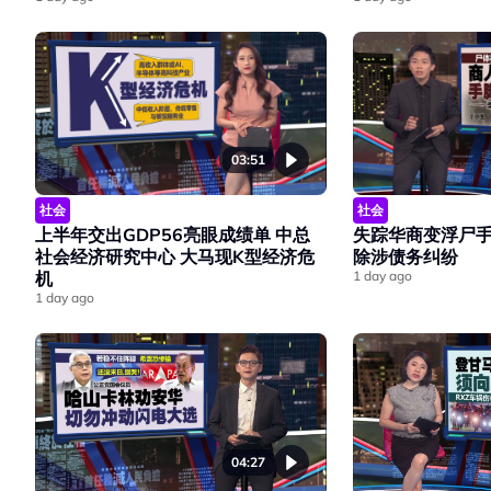
03:51
社会
社会
上半年交出GDP56亮眼成绩单 中总
失踪华商变浮尸手
社会经济研究中心 大马现K型经济危
除涉债务纠纷
机
1 day ago
1 day ago
04:27