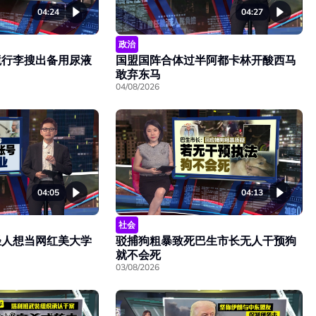
04:24
04:27
政治
境行李搜出备用尿液
国盟国阵合体过半阿都卡林开酸西马
敢弃东马
04/08/2026
04:05
04:13
社会
轻人想当网红美大学
驳捕狗粗暴致死巴生市长无人干预狗
就不会死
03/08/2026