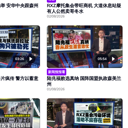
举 安华中央跟森州
RXZ摩托集会带旺商机 大道休息站疑
有人公然卖哥冬水
02/08/2026
03:26
05:54
新闻报报看
片疯传 警方以蓄意
陆兆福败选真纳 国阵国盟执政森美兰
州
01/08/2026