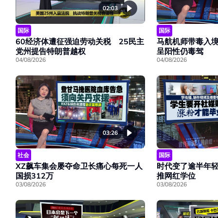
02:03
国际
国际
60经济体遭征强迫劳动关税 25民主
马航机师带毒入
党州提告特朗普越权
呈阳性仍毒驾
04/08/2026
04/08/2026
03:26
社会
国际
XZ飙车集会屡夺命卫长痛心每死一人
时代变了逾半年
国损312万
推网红学位
03/08/2026
03/08/2026