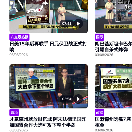
07:41
八点最热报
国际
日美15年后再联手 日元保卫战正式打
闯巴基斯坦卡巴尔
响
引爆自杀式炸弹
03/08/2026
03/08/2026
03:54
政治
政治
才赢森州就放眼槟城 阿末法德里国阵
国盟森州选赢7席
加国盟合作大选可攻下整个半岛
柜金
03/08/2026
03/08/2026