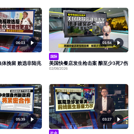
06:03
01:54
国际
集体挽留 败选非陆兆
美国快餐店发生枪击案 酿至少3死7伤
02/08/2026
05:39
03:27
社会