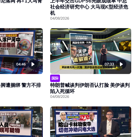
尼落网 再+1大马青
上半年交出GDP56亮眼成绩单 中总
社会经济研究中心 大马现K型经济危
机
04/08/2026
04:46
07:33
国际
脚遭捆绑 警方不排
特朗普喊谈判伊朗否认打脸 美伊谈判
陷入死循环
04/08/2026