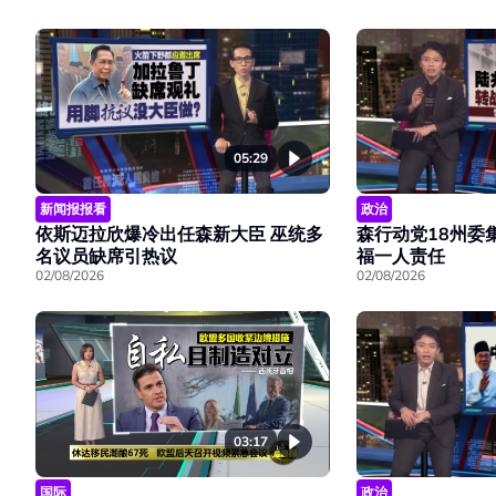
05:29
新闻报报看
政治
依斯迈拉欣爆冷出任森新大臣 巫统多
森行动党18州委
名议员缺席引热议
福一人责任
02/08/2026
02/08/2026
03:17
国际
政治