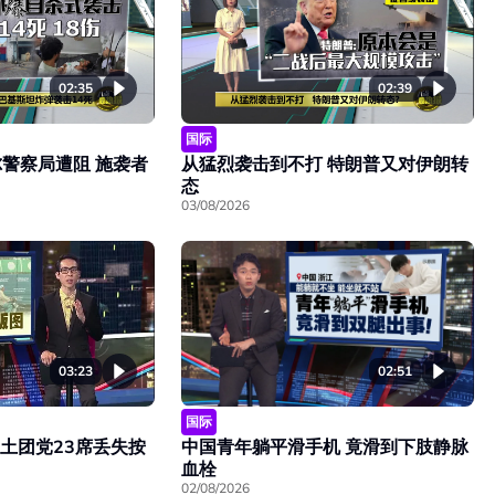
02:35
02:39
国际
警察局遭阻 施袭者
从猛烈袭击到不打 特朗普又对伊朗转
态
03/08/2026
03:23
02:51
国际
 土团党23席丢失按
中国青年躺平滑手机 竟滑到下肢静脉
血栓
02/08/2026