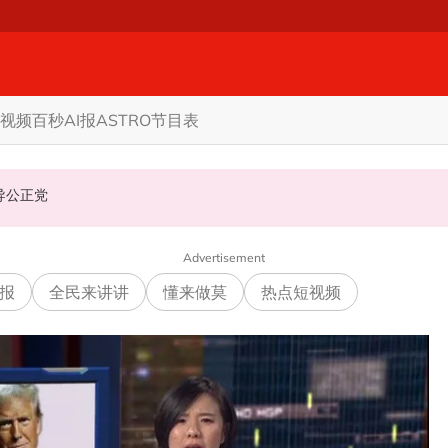
视频
百秒AI报
ASTRO节目表
机会领导公正党
Advertisement
报
全民来讲讲
懂来做莫
热点短视频