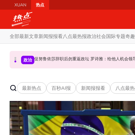
Skip to main content
XUAN
热点
全部
最新文章
新闻报报看
八点最热报
政治
社会
国际
专题
奇趣
炮轰哈迪不了解章程 阿兹敏：国盟无“自动退盟”规定
泰校园枪击案酿8师生亡 枪手疑遭长期遭霸凌成导火索
促努鲁依莎辞职后勿重返政坛 罗诗雅：给他人
政治
政治
国际
最新热点
百秒AI报
新闻报报看
八点最热