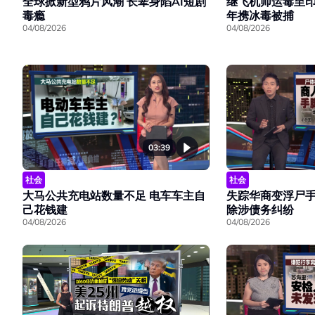
全球掀新型鸦片风潮 长辈身陷AI短剧
继飞机师运毒至印
毒瘾
年携冰毒被捕
04/08/2026
04/08/2026
03:39
社会
社会
大马公共充电站数量不足 电车车主自
失踪华商变浮尸手
己花钱建
除涉债务纠纷
04/08/2026
04/08/2026