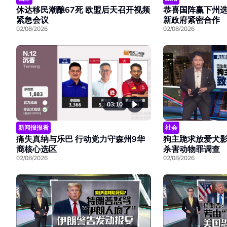
休达移民潮酿67死 欧盟后天召开视频
恭喜国阵赢下州选
紧急会议
新政府紧密合作
02/08/2026
02/08/2026
03:10
新闻报报看
社会
痛失真纳与乐巴 行动党力守森州9华
狗主跪求放爱犬影
裔核心选区
杀害动物罪调查
02/08/2026
02/08/2026