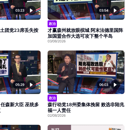
03:23
03:54
政治
 土团党23席丢失按
才赢森州就放眼槟城 阿末法德里国阵
加国盟合作大选可攻下整个半岛
03/08/2026
05:29
06:03
政治
任森新大臣 巫统多
森行动党18州委集体挽留 败选非陆兆
议
福一人责任
02/08/2026