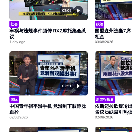
02:04
社会
政治
车祸与违规事件频传 RXZ摩托集会惹
国盟森州选赢7席
议
柜金
1 day ago
03/08/2026
02:51
国际
新闻报报看
中国青年躺平滑手机 竟滑到下肢静脉
依斯迈拉欣爆冷出
血栓
名议员缺席引热
02/08/2026
02/08/2026