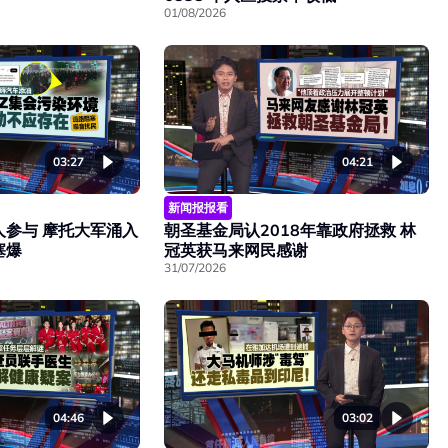
01/08/2026
03:27
04:21
新闻报报看
人参与 摩托大军涌入
朝圣基金局认2018年靠政府拯救 林
塞爆
冠英获马来网民感谢
31/07/2026
04:46
03:02