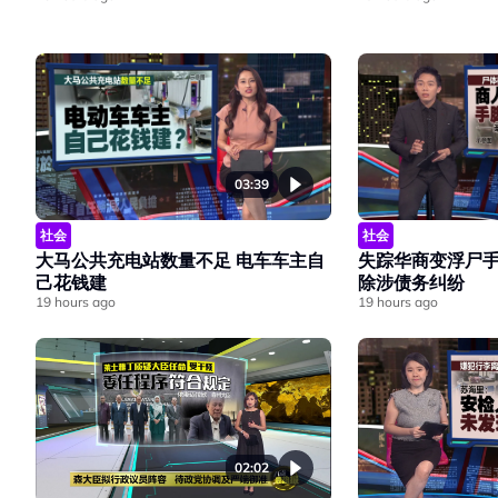
03:39
社会
社会
大马公共充电站数量不足 电车车主自
失踪华商变浮尸手
己花钱建
除涉债务纠纷
19 hours ago
19 hours ago
02:02