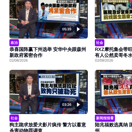
05:39
政治
社会
恭喜国阵赢下州选举 安华中央跟森州
RXZ摩托集会带
新政府紧密合作
有人公然卖哥冬
02/08/2026
02/08/2026
03:26
社会
新闻报报看
狗主跪求放爱犬影片疯传 警方以蓄意
陆兆福败选真纳 
杀害动物罪调查
州