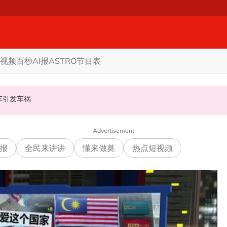
视频
百秒AI报
ASTRO节目表
甲州选
商家更倾向GST机制
认非法飙车引发车祸
Advertisement
报
全民来讲讲
懂来做莫
热点短视频