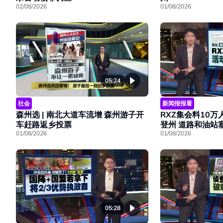
02/08/2026
01/08/2026
05:24
社会
新闻报报看
森州选 | 南北大道车流增 森州游子开
RXZ集会料10万
车赶路返乡投票
登州 道路和油站
01/08/2026
01/08/2026
05:28