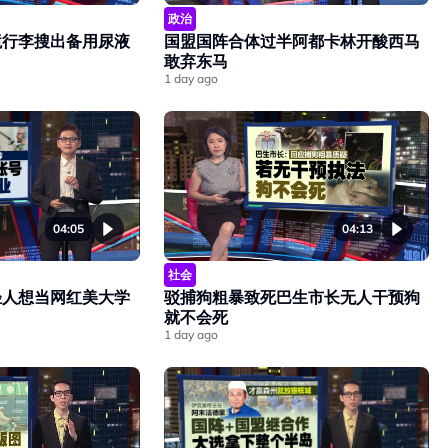
政治
境行李搜出备用尿液
国盟国阵合体过半阿都卡林开酸西马
敢弃东马
1 day ago
04:05
04:13
社会
轻人想当网红美大学
驳捕狗粗暴致死巴生市长无人干预狗
就不会死
1 day ago