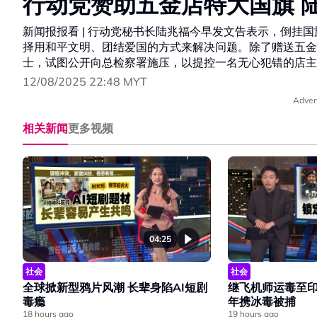
行动党赞助五金店特大国旗 
新闻报报看 | 行动党秘书长陆兆福今早发文告表示，倒挂
择用和平文明、团结爱国的方式来解决问题。除了赠送五金
士，试图公开向总检察署施压，以提控一名无心犯错的店主
12/08/2025 22:48 MYT
Adver
相关新闻
更多视频
04:25
社会
社会
全球掀新型鸦片风潮 长辈身陷AI短剧
继飞机师运毒至印
毒瘾
年携冰毒被捕
18 hours ago
19 hours ago