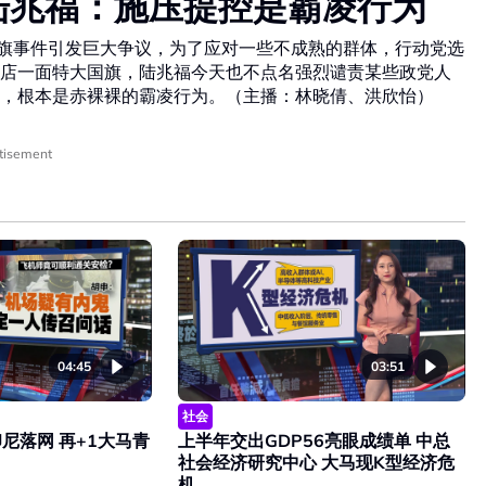
陆兆福：施压提控是霸凌行为
国旗事件引发巨大争议，为了应对一些不成熟的群体，行动党选
店一面特大国旗，陆兆福今天也不点名强烈谴责某些政党人
，根本是赤裸裸的霸凌行为。（主播：林晓倩、洪欣怡）
tisement
04:45
03:51
社会
尼落网 再+1大马青
上半年交出GDP56亮眼成绩单 中总
社会经济研究中心 大马现K型经济危
机