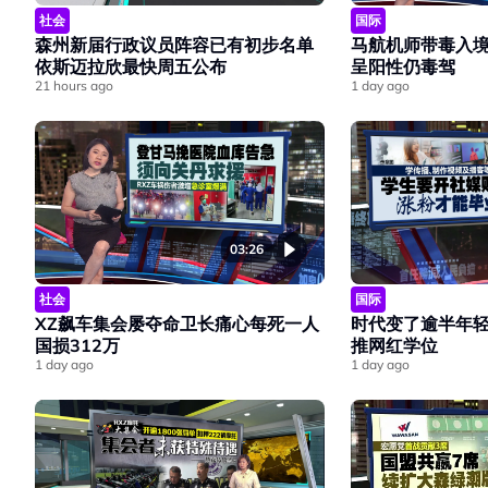
社会
国际
森州新届行政议员阵容已有初步名单
马航机师带毒入
依斯迈拉欣最快周五公布
呈阳性仍毒驾
21 hours ago
1 day ago
03:26
社会
国际
XZ飙车集会屡夺命卫长痛心每死一人
时代变了逾半年
国损312万
推网红学位
1 day ago
1 day ago