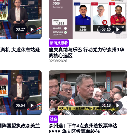
03:27
03:10
新闻报报看
旺商机 大道休息站疑
痛失真纳与乐巴 行动党力守森州9华
水
裔核心选区
02/08/2026
05:54
01:18
社会
国阵国盟执政森美兰
森州选 | 下午4点森州选投票率达
6538 华人区投票率较低