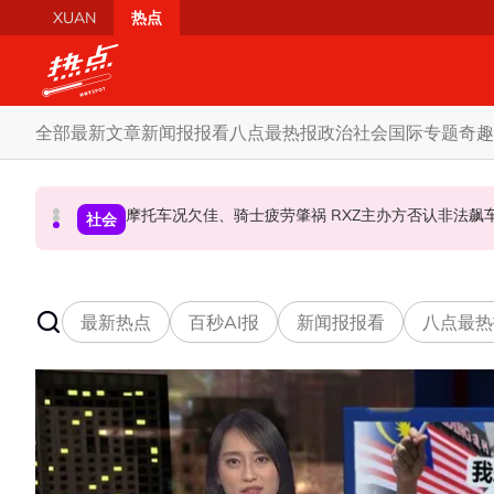
Skip to main content
XUAN
热点
全部
最新文章
新闻报报看
八点最热报
政治
社会
国际
专题
奇趣
柔森州选合作奏效 阿末马斯兰吁国阵国盟携手迎战
SST成华商远离希盟因素？ 阿末马斯兰：华裔
摩托车况欠佳、骑士疲劳肇祸 RXZ主办方否
财经
社会
政治
最新热点
百秒AI报
新闻报报看
八点最热