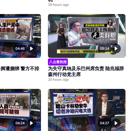
19 hours ago
04:46
05:14
八点最热报
脚遭捆绑 警方不排
为失守真纳及乐巴州席负责 陆兆福辞
森州行动党主席
20 hours ago
04:24
04:27