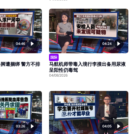
04:46
04:24
国际
脚遭捆绑 警方不排
马航机师带毒入境行李搜出备用尿液
呈阳性仍毒驾
04/08/2026
03:26
04:05