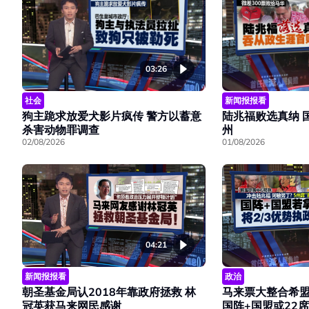
03:26
社会
新闻报报看
狗主跪求放爱犬影片疯传 警方以蓄意
陆兆福败选真纳 
杀害动物罪调查
州
02/08/2026
01/08/2026
04:21
新闻报报看
政治
朝圣基金局认2018年靠政府拯救 林
马来票大整合希盟
冠英获马来网民感谢
国阵+国盟或22