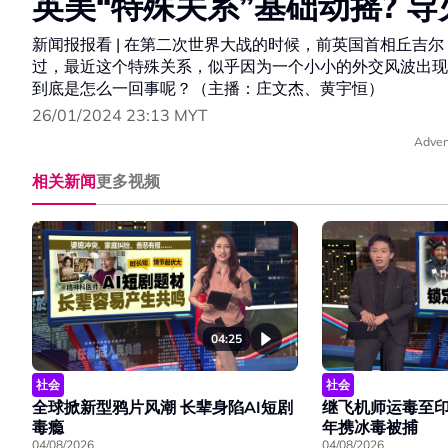
英美“特殊关系”基础动摇? 
新闻报报看 | 在第二次世界大战的时候，前英国首相丘吉
过，最近这个特殊关系，似乎因为一个小小的外交风波出现
到底是怎么一回事呢？（主播：庄文杰、黄宇恒）
26/01/2024 23:13 MYT
Adver
相关新闻
更多视频
04:25
社会
社会
全球掀新型鸦片风潮 长辈身陷AI短剧
继飞机师运毒至印
毒瘾
年携冰毒被捕
04/08/2026
04/08/2026