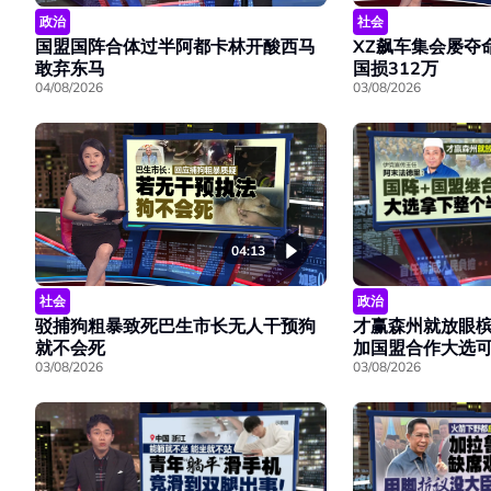
政治
社会
国盟国阵合体过半阿都卡林开酸西马
XZ飙车集会屡夺
敢弃东马
国损312万
04/08/2026
03/08/2026
04:13
社会
政治
驳捕狗粗暴致死巴生市长无人干预狗
才赢森州就放眼槟
就不会死
加国盟合作大选
03/08/2026
03/08/2026