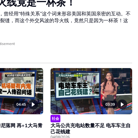
导火线竟是一杯茶！
尔，曾经用“特殊关系”这个词来形容美国和英国亲密的互动。不
裂缝，而这个外交风波的导火线，竟然只是因为一杯茶！这
tisement
04:45
03:39
社会
尼落网 再+1大马青
大马公共充电站数量不足 电车车主自
己花钱建
04/08/2026