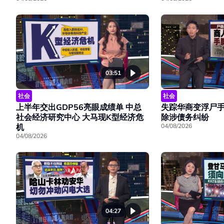
03:51
社会
社会
上半年交出GDP56亮眼成绩单 中总
失踪华商变浮尸手
社会经济研究中心 大马现K型经济危
除涉债务纠纷
机
04/08/2026
04/08/2026
04:27