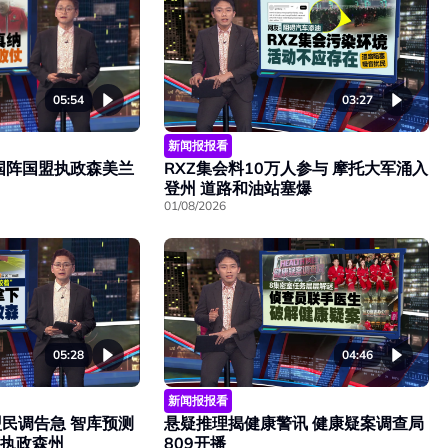
05:54
03:27
新闻报报看
国阵国盟执政森美兰
RXZ集会料10万人参与 摩托大军涌入
登州 道路和油站塞爆
01/08/2026
05:28
04:46
新闻报报看
民调告急 智库预测
悬疑推理揭健康警讯 健康疑案调查局
席执政森州
809开播