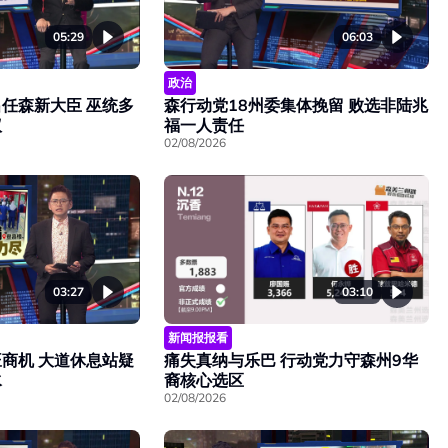
05:29
06:03
政治
任森新大臣 巫统多
森行动党18州委集体挽留 败选非陆兆
议
福一人责任
02/08/2026
03:27
03:10
新闻报报看
旺商机 大道休息站疑
痛失真纳与乐巴 行动党力守森州9华
水
裔核心选区
02/08/2026