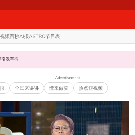
视频
百秒AI报
ASTRO节目表
甲州选
商家更倾向GST机制
认非法飙车引发车祸
Advertisement
报
全民来讲讲
懂来做莫
热点短视频