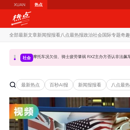
Skip to main content
XUAN
热点
全部
最新文章
新闻报报看
八点最热报
政治
社会
国际
专题
奇趣
柔森州选合作奏效 阿末马斯兰吁国阵国盟携手迎战
SST成华商远离希盟因素？ 阿末马斯兰：华裔
摩托车况欠佳、骑士疲劳肇祸 RXZ主办方否
财经
社会
政治
最新热点
百秒AI报
新闻报报看
八点最热