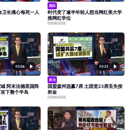
国际
命卫长痛心每死一人
时代变了逾半年轻人想当网红美大学
推网红学位
03/08/2026
03:54
03:23
政治
城 阿末法德里国阵
国盟森州选赢7席 土团党23席丢失按
可攻下整个半岛
柜金
03/08/2026