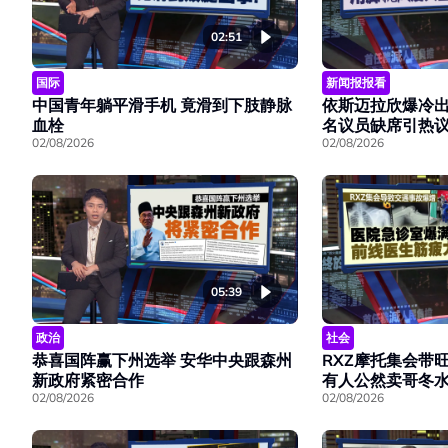
02:51
国际
新闻报报看
中国青年躺平滑手机 竟滑到下肢静脉
依斯迈拉欣爆冷出
血栓
名议员缺席引热
02/08/2026
02/08/2026
05:39
政治
社会
恭喜国阵赢下州选举 安华中央跟森州
RXZ摩托集会带
新政府紧密合作
有人公然卖哥冬
02/08/2026
02/08/2026