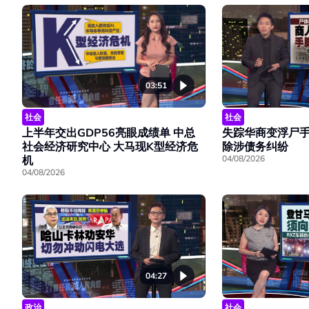
03:51
社会
社会
上半年交出GDP56亮眼成绩单 中总
失踪华商变浮尸手
社会经济研究中心 大马现K型经济危
除涉债务纠纷
机
04/08/2026
04/08/2026
04:27
政治
社会