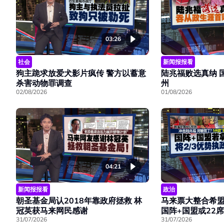
03:26
社会
新闻报报看
狗主跪求放爱犬影片疯传 警方以蓄意
陆兆福败选真纳 
杀害动物罪调查
州
02/08/2026
01/08/2026
04:21
新闻报报看
政治
朝圣基金局认2018年靠政府拯救 林
马来票大整合希盟
冠英获马来网民感谢
国阵+国盟或22
31/07/2026
31/07/2026