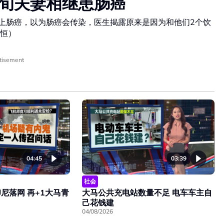
7旬夫妻相继患肠癌
患上肠癌，以为肠癌会传染，医生揭露原来是因为和他们2个饮
恒）
tisement
04:45
03:39
社会
尼落网 再+1大马青
大马公共充电站数量不足 电车车主自
己花钱建
04/08/2026