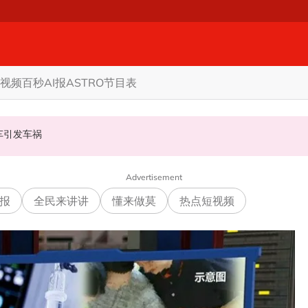
视频
百秒AI报
ASTRO节目表
甲州选
商家更倾向GST机制
认非法飙车引发车祸
Advertisement
报
全民来讲讲
懂来做莫
热点短视频