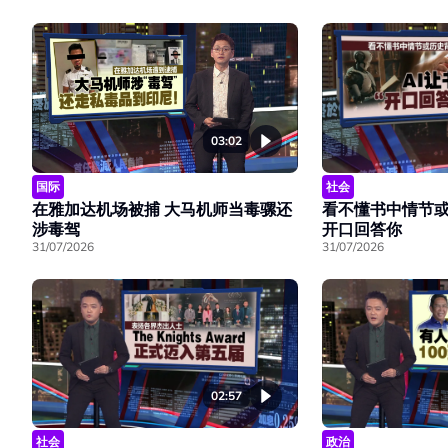
03:02
国际
社会
在雅加达机场被捕 大马机师当毒骡还
看不懂书中情节或
涉毒驾
开口回答你
31/07/2026
31/07/2026
02:57
社会
政治