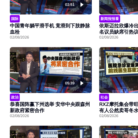
02:51
国际
新闻报报看
中国青年躺平滑手机 竟滑到下肢静脉
依斯迈拉欣爆冷出
血栓
名议员缺席引热
02/08/2026
02/08/2026
05:39
政治
社会
恭喜国阵赢下州选举 安华中央跟森州
RXZ摩托集会带
新政府紧密合作
有人公然卖哥冬
02/08/2026
02/08/2026