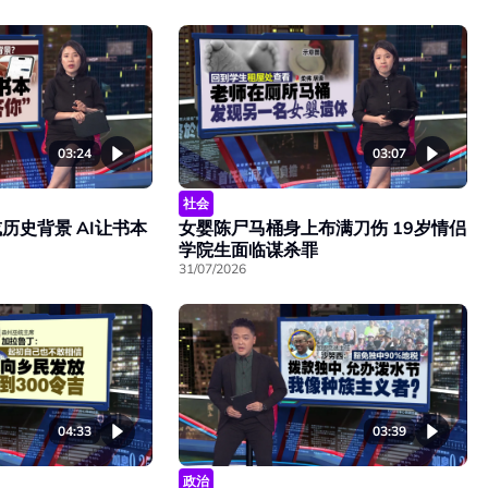
03:24
03:07
社会
历史背景 AI让书本
女婴陈尸马桶身上布满刀伤 19岁情侣
学院生面临谋杀罪
31/07/2026
04:33
03:39
政治