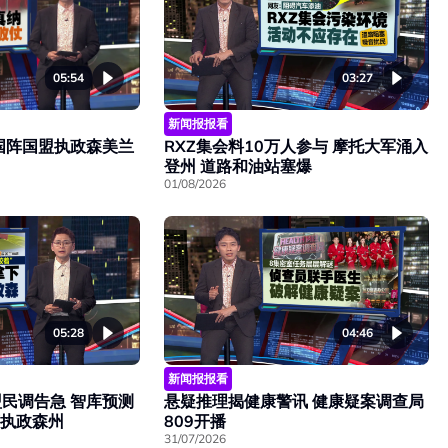
05:54
03:27
新闻报报看
国阵国盟执政森美兰
RXZ集会料10万人参与 摩托大军涌入
登州 道路和油站塞爆
01/08/2026
05:28
04:46
新闻报报看
民调告急 智库预测
悬疑推理揭健康警讯 健康疑案调查局
席执政森州
809开播
31/07/2026