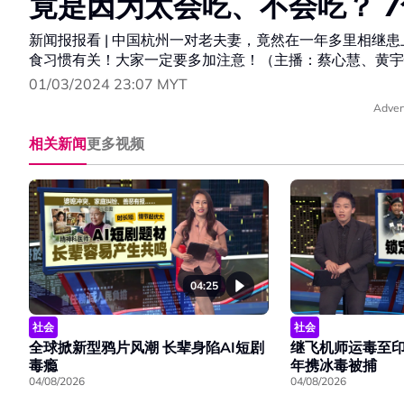
竟是因为太会吃、不会吃？ 
新闻报报看 | 中国杭州一对老夫妻，竟然在一年多里相继
食习惯有关！大家一定要多加注意！（主播：蔡心慧、黄宇
01/03/2024 23:07 MYT
Adver
相关新闻
更多视频
04:25
社会
社会
全球掀新型鸦片风潮 长辈身陷AI短剧
继飞机师运毒至印
毒瘾
年携冰毒被捕
04/08/2026
04/08/2026