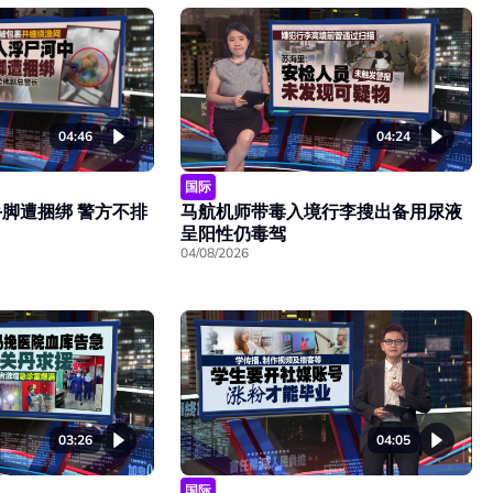
04:46
04:24
国际
脚遭捆绑 警方不排
马航机师带毒入境行李搜出备用尿液
呈阳性仍毒驾
04/08/2026
03:26
04:05
国际