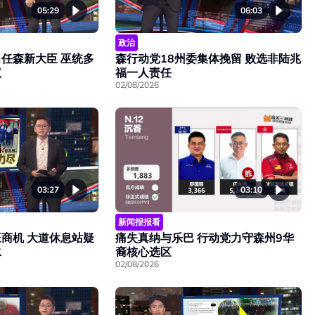
05:29
06:03
政治
任森新大臣 巫统多
森行动党18州委集体挽留 败选非陆兆
议
福一人责任
02/08/2026
03:27
03:10
新闻报报看
旺商机 大道休息站疑
痛失真纳与乐巴 行动党力守森州9华
水
裔核心选区
02/08/2026