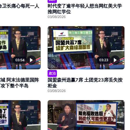
命卫长痛心每死一人
时代变了逾半年轻人想当网红美大学
推网红学位
03/08/2026
03:54
03:23
政治
城 阿末法德里国阵
国盟森州选赢7席 土团党23席丢失按
可攻下整个半岛
柜金
03/08/2026