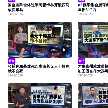
国盟国阵合体过半阿都卡林开酸西马
XZ飙车集会屡夺
敢弃东马
国损312万
04/08/2026
03/08/2026
04:13
社会
政治
驳捕狗粗暴致死巴生市长无人干预狗
才赢森州就放眼槟
就不会死
加国盟合作大选
03/08/2026
03/08/2026