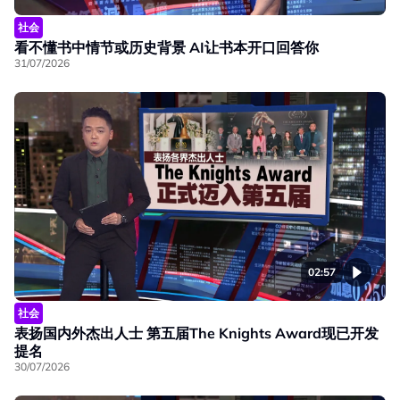
社会
看不懂书中情节或历史背景 AI让书本开口回答你
31/07/2026
02:57
社会
表扬国内外杰出人士 第五届The Knights Award现已开发
提名
30/07/2026