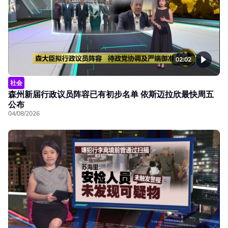
02:02
社会
森州新届行政议员阵容已有初步名单 依斯迈拉欣最快周五
公布
04/08/2026