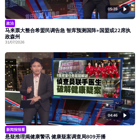
05:28
政治
马来票大整合希盟民调告急 智库预测国阵+国盟或22席执
政森州
31/07/2026
04:46
新闻报报看
悬疑推理揭健康警讯 健康疑案调查局809开播