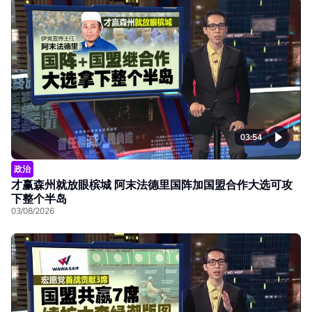
03:54
政治
才赢森州就放眼槟城 阿末法德里国阵加国盟合作大选可攻
下整个半岛
03/08/2026