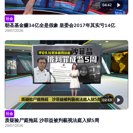
04:42
社会
朝圣基金赚34亿全是假象 皇委会2017年其实亏14亿
29/07/2026
02:13
社会
质疑验尸庭拖延 沙菲益被判藐视法庭入狱5周
29/07/2026