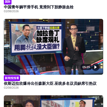
国际
中国青年躺平滑手机 竟滑到下肢静脉血栓
02/08/2026
05:29
新闻报报看
依斯迈拉欣爆冷出任森新大臣 巫统多名议员缺席引热议
02/08/2026