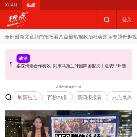
Skip to main content
XUAN
热点
登入
全部
最新文章
新闻报报看
八点最热报
政治
社会
国际
专题
奇趣
视
政治
财经
社会
SST成华商远离希盟因素？ 阿末马斯兰：华裔商家更倾向
摩托车况欠佳、骑士疲劳肇祸 RXZ主办方否认非法飙车引
柔森州选合作奏效 阿末马斯兰吁国阵国盟携手迎战甲州选
GST机制
发车祸
Advertisement
最新热点
百秒AI报
新闻报报看
八点最热报