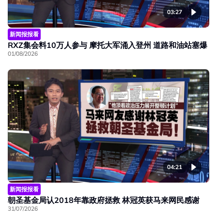
03:27
新闻报报看
RXZ集会料10万人参与 摩托大军涌入登州 道路和油站塞爆
01/08/2026
04:21
新闻报报看
朝圣基金局认2018年靠政府拯救 林冠英获马来网民感谢
31/07/2026