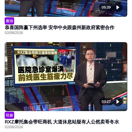
05:39
政治
恭喜国阵赢下州选举 安华中央跟森州新政府紧密合作
02/08/2026
03:27
社会
RXZ摩托集会带旺商机 大道休息站疑有人公然卖哥冬水
02/08/2026