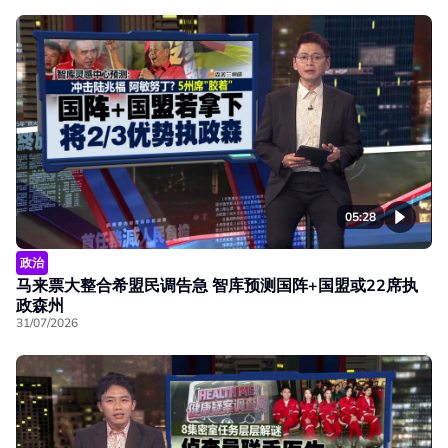
05:28
政治
马来票大整合希盟民调告急 智库预测国阵+国盟或22席执
政森州
31/07/2026