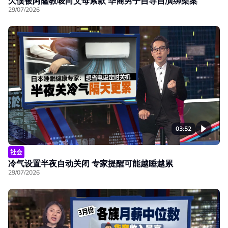
欠债被阿窿教唆向父母索款 华裔男子自导自演绑架案
29/07/2026
03:52
社会
冷气设置半夜自动关闭 专家提醒可能越睡越累
29/07/2026