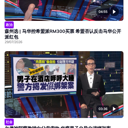
04:55
政治
森州选 | 马华控希盟派RM300买票 希盟否认反击马华公开
派红包
29/07/2026
03:36
社会