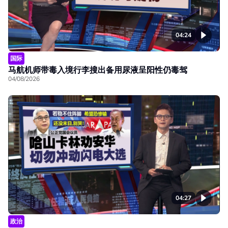
04:24
国际
马航机师带毒入境行李搜出备用尿液呈阳性仍毒驾
04/08/2026
04:27
政治