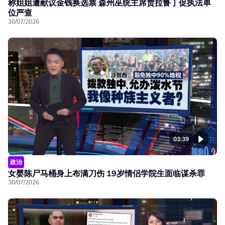
称姐姐遭献议金钱换选票 森州巫统主席贾拉鲁丁促执法单
位严查
30/07/2026
03:39
政治
女婴陈尸马桶身上布满刀伤 19岁情侣学院生面临谋杀罪
30/07/2026