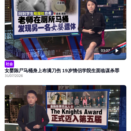
03:07
社会
女婴陈尸马桶身上布满刀伤 19岁情侣学院生面临谋杀罪
31/07/2026