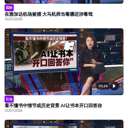
国际
在雅加达机场被捕 大马机师当毒骡还涉毒驾
31/07/2026
03:24
社会
看不懂书中情节或历史背景 AI让书本开口回答你
31/07/2026