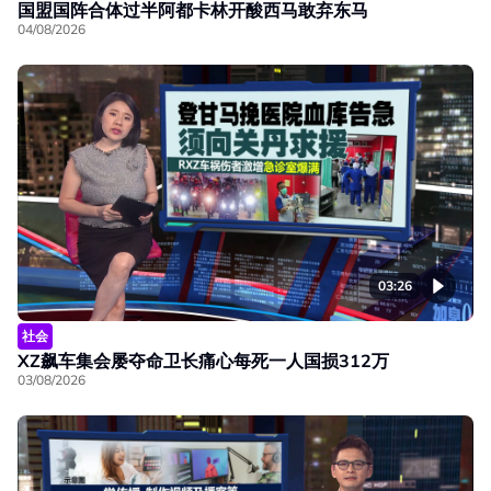
国盟国阵合体过半阿都卡林开酸西马敢弃东马
04/08/2026
03:26
社会
XZ飙车集会屡夺命卫长痛心每死一人国损312万
03/08/2026