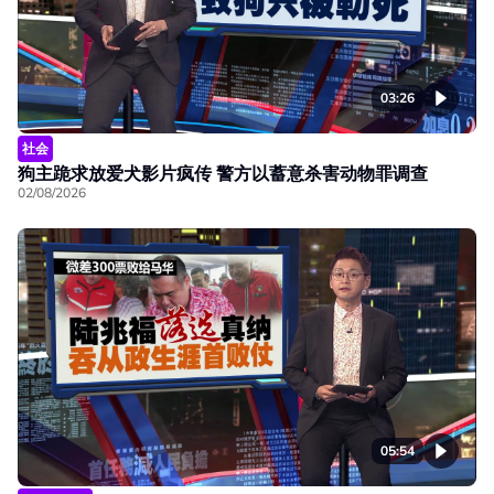
03:26
社会
狗主跪求放爱犬影片疯传 警方以蓄意杀害动物罪调查
02/08/2026
05:54