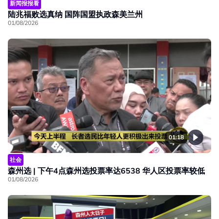
新闻报报看
陆兆福败选真纳 国阵国盟执政森美兰州
01/08/2026
01:18
社会
森州选 | 下午4点森州选投票率达6538 华人区投票率较低
01/08/2026