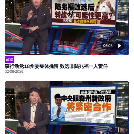
06:03
政治
森行动党18州委集体挽留 败选非陆兆福一人责任
02/08/2026