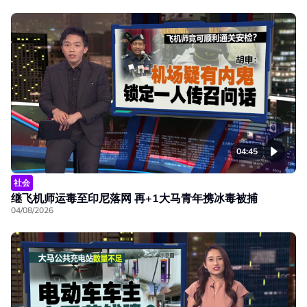
04:45
社会
继飞机师运毒至印尼落网 再+1大马青年携冰毒被捕
04/08/2026