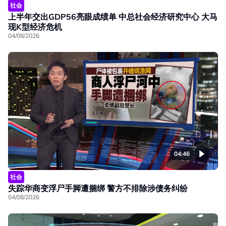
社会
上半年交出GDP56亮眼成绩单 中总社会经济研究中心 大马
现K型经济危机
04/08/2026
04:46
社会
失踪华商变浮尸手脚遭捆绑 警方不排除涉债务纠纷
04/08/2026