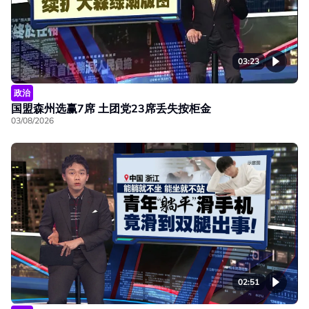
03:23
政治
国盟森州选赢7席 土团党23席丢失按柜金
03/08/2026
02:51