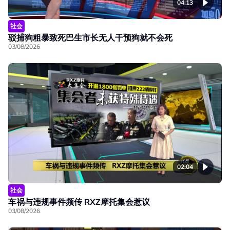
04:13
社会
驳捕狗粗暴致死巴生市长无人干预狗就不会死
03/08/2026
02:04
社会
车祸与违规事件频传 RXZ摩托集会惹议
03/08/2026