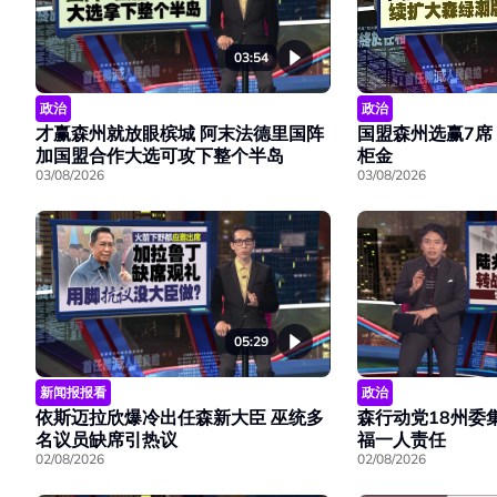
03:54
政治
政治
才赢森州就放眼槟城 阿末法德里国阵
国盟森州选赢7席
加国盟合作大选可攻下整个半岛
柜金
03/08/2026
03/08/2026
05:29
新闻报报看
政治
依斯迈拉欣爆冷出任森新大臣 巫统多
森行动党18州委
名议员缺席引热议
福一人责任
02/08/2026
02/08/2026