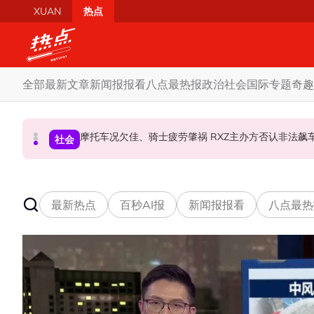
Skip to main content
XUAN
热点
全部
最新文章
新闻报报看
八点最热报
政治
社会
国际
专题
奇趣
柔森州选合作奏效 阿末马斯兰吁国阵国盟携手迎战
SST成华商远离希盟因素？ 阿末马斯兰：华裔
摩托车况欠佳、骑士疲劳肇祸 RXZ主办方否
财经
社会
政治
最新热点
百秒AI报
新闻报报看
八点最热