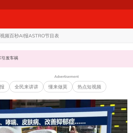
视频
百秒AI报
ASTRO节目表
甲州选
商家更倾向GST机制
认非法飙车引发车祸
Advertisement
报
全民来讲讲
懂来做莫
热点短视频