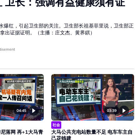
红 卫长：强调有益健康须有证
井水爆红，引起卫生部的关注。卫生部长祖基菲里说，卫生部正
须拿出证据证明。（主播：庄文杰、黄界錤）
tisement
04:45
03:39
社会
尼落网 再+1大马青
大马公共充电站数量不足 电车车主自
己花钱建