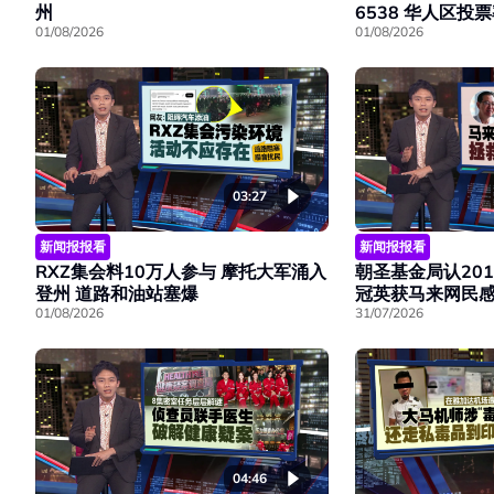
州
6538 华人区投
01/08/2026
01/08/2026
03:27
新闻报报看
新闻报报看
RXZ集会料10万人参与 摩托大军涌入
朝圣基金局认201
登州 道路和油站塞爆
冠英获马来网民
01/08/2026
31/07/2026
04:46