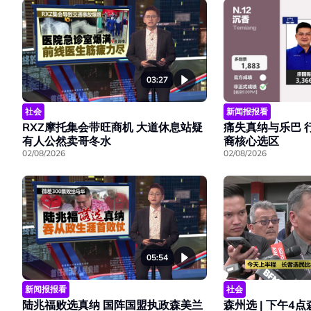
03:27
社会
新闻报报看
RXZ摩托集会带旺商机 大道休息站疑
痛失真纳与乐巴 
有人公然卖哥冬水
裔核心选区
02/08/2026
02/08/2026
05:54
新闻报报看
社会
陆兆福败选真纳 国阵国盟执政森美兰
森州选 | 下午4