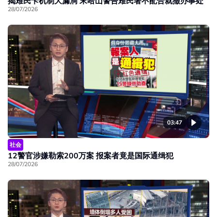
揭难民卡机制大漏洞 末哈山警告难民署不配合就撤办事处
28/07/2026
03:47
社会
12警官涉嫌勒索200万案 报案者竟是国际通缉犯
28/07/2026