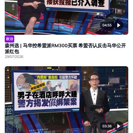
04:55
政治
森州选 | 马华控希盟派RM300买票 希盟否认反击马华公开
派红包
29/07/2026
03:36