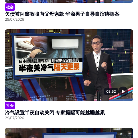
社会
欠债被阿窿教唆向父母索款 华裔男子自导自演绑架案
29/07/2026
03:52
社会
冷气设置半夜自动关闭 专家提醒可能越睡越累
29/07/2026