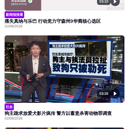
03:10
新闻报报看
痛失真纳与乐巴 行动党力守森州9华裔核心选区
02/08/2026
03:26
社会
狗主跪求放爱犬影片疯传 警方以蓄意杀害动物罪调查
02/08/2026