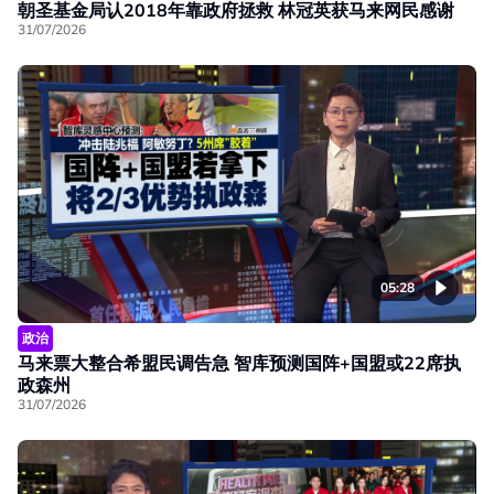
朝圣基金局认2018年靠政府拯救 林冠英获马来网民感谢
31/07/2026
05:28
政治
马来票大整合希盟民调告急 智库预测国阵+国盟或22席执
政森州
31/07/2026