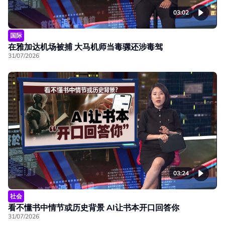
03:02
国际
在雅加达机场被捕 大马机师当毒骡还涉毒驾
31/07/2026
03:24
社会
看不懂书中情节或历史背景 AI让书本开口回答你
31/07/2026