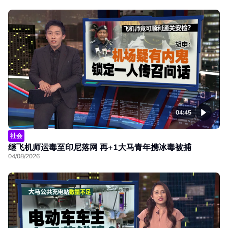
04:45
社会
继飞机师运毒至印尼落网 再+1大马青年携冰毒被捕
04/08/2026