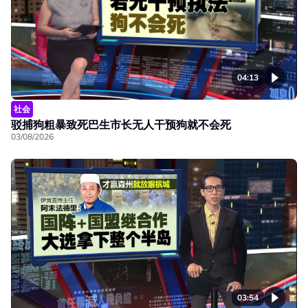
04:13
社会
驳捕狗粗暴致死巴生市长无人干预狗就不会死
03/08/2026
03:54