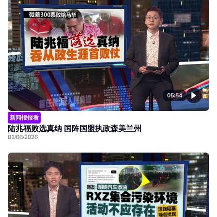
05:54
新闻报报看
陆兆福败选真纳 国阵国盟执政森美兰州
01/08/2026