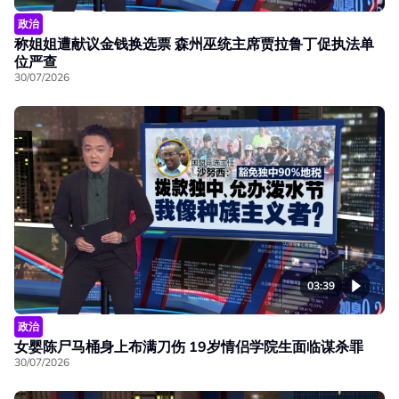
政治
称姐姐遭献议金钱换选票 森州巫统主席贾拉鲁丁促执法单
位严查
30/07/2026
03:39
政治
女婴陈尸马桶身上布满刀伤 19岁情侣学院生面临谋杀罪
30/07/2026