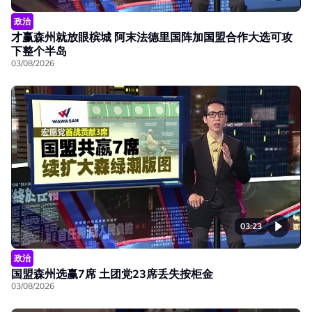
政治
才赢森州就放眼槟城 阿末法德里国阵加国盟合作大选可攻
下整个半岛
03/08/2026
03:23
政治
国盟森州选赢7席 土团党23席丢失按柜金
03/08/2026