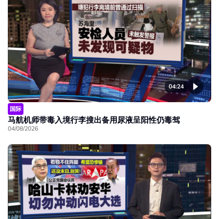
04:24
国际
马航机师带毒入境行李搜出备用尿液呈阳性仍毒驾
04/08/2026