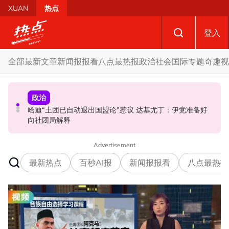
Skip to main content
XUAN
热点
登入
全部
最新文章
新闻报报看
八点最热报
政治
社会
国际
专题
奇趣
视
政治
政治
社会
不点名调侃刘天球加入全民党 邓章钦：以为去当马华总会
哈迪“土团已自动退出国盟论”惹议 达基尤丁：伊党准备好
甫开店遭凶徒闯入 甲洞投注站女职员遭纵火 全身50%烧伤
长
向社团局解释
Advertisement
最新热点
百秒AI报
新闻报报看
八点最热报