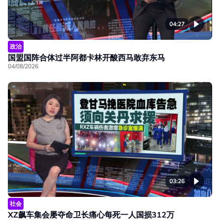
04:27
政治
国盟国阵合体过半阿都卡林开酸西马敢弃东马
04/08/2026
03:26
社会
XZ飙车集会屡夺命卫长痛心每死一人国损312万