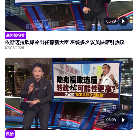
05:29
新闻报报看
依斯迈拉欣爆冷出任森新大臣 巫统多名议员缺席引热议
02/08/2026
06:03
政治