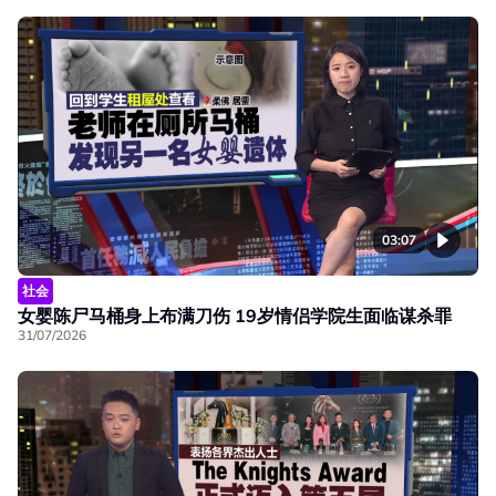
03:07
社会
女婴陈尸马桶身上布满刀伤 19岁情侣学院生面临谋杀罪
31/07/2026