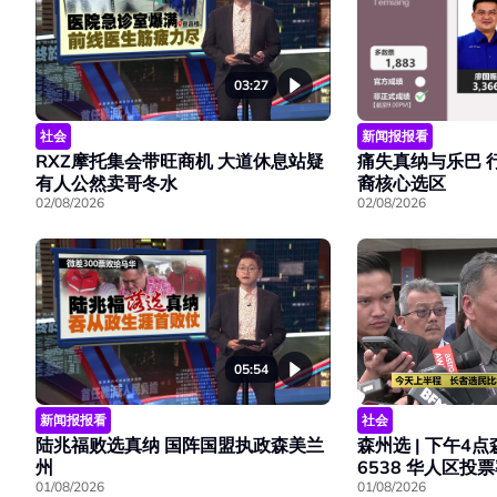
03:27
社会
新闻报报看
RXZ摩托集会带旺商机 大道休息站疑
痛失真纳与乐巴 
有人公然卖哥冬水
裔核心选区
02/08/2026
02/08/2026
05:54
新闻报报看
社会
陆兆福败选真纳 国阵国盟执政森美兰
森州选 | 下午4
州
6538 华人区投
01/08/2026
01/08/2026