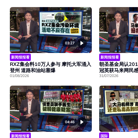
03:27
新闻报报看
新闻报报看
RXZ集会料10万人参与 摩托大军涌入
朝圣基金局认201
登州 道路和油站塞爆
冠英获马来网民
01/08/2026
31/07/2026
04:46
新闻报报看
国际