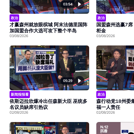
03:54
政治
政治
才赢森州就放眼槟城 阿末法德里国阵
国盟森州选赢7席
加国盟合作大选可攻下整个半岛
柜金
03/08/2026
03/08/2026
05:29
新闻报报看
政治
依斯迈拉欣爆冷出任森新大臣 巫统多
森行动党18州委
名议员缺席引热议
福一人责任
02/08/2026
02/08/2026