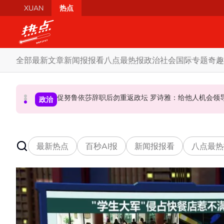
Skip to main content
XUAN
热点
全部
最新文章
新闻报报看
八点最热报
政治
社会
国际
专题
奇趣
炮轰哈迪不了解章程 阿兹敏：国盟无“自动退盟”规定
泰校园枪击案酿8师生亡 枪手疑遭长期遭霸凌成导火索
促努鲁依莎辞职后勿重返政坛 罗诗雅：给他人
政治
政治
国际
最新热点
百秒AI报
新闻报报看
八点最热