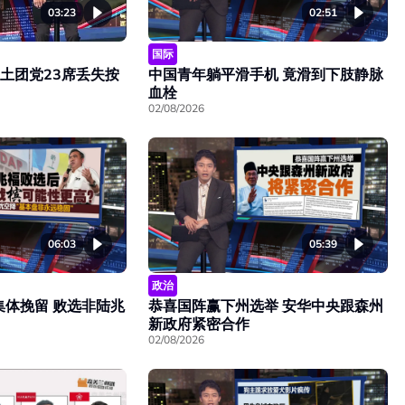
03:23
02:51
国际
 土团党23席丢失按
中国青年躺平滑手机 竟滑到下肢静脉
血栓
02/08/2026
06:03
05:39
政治
集体挽留 败选非陆兆
恭喜国阵赢下州选举 安华中央跟森州
新政府紧密合作
02/08/2026