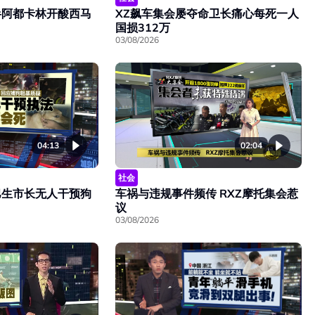
半阿都卡林开酸西马
XZ飙车集会屡夺命卫长痛心每死一人
国损312万
03/08/2026
04:13
02:04
社会
巴生市长无人干预狗
车祸与违规事件频传 RXZ摩托集会惹
议
03/08/2026