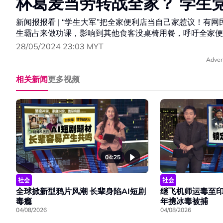
杯葛麦当劳转战全家？ 学生
新闻报报看 | “学生大军”把全家便利店当自己家惹议！
生霸占来做功课，影响到其他食客没桌椅用餐，呼吁全家便
28/05/2024 23:03 MYT
Adver
相关新闻
更多视频
04:25
社会
社会
全球掀新型鸦片风潮 长辈身陷AI短剧
继飞机师运毒至印
毒瘾
年携冰毒被捕
04/08/2026
04/08/2026