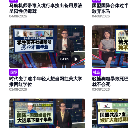
马航机师带毒入境行李搜出备用尿液
国盟国阵合体过
呈阳性仍毒驾
敢弃东马
04/08/2026
04/08/2026
04:05
国际
社会
时代变了逾半年轻人想当网红美大学
驳捕狗粗暴致死
推网红学位
就不会死
03/08/2026
03/08/2026