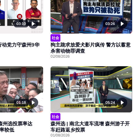
03:10
03:26
社会
行动党力守森州9华
狗主跪求放爱犬影片疯传 警方以蓄意
杀害动物罪调查
02/08/2026
01:18
05:24
社会
点森州选投票率达
森州选 | 南北大道车流增 森州游子开
票率较低
车赶路返乡投票
01/08/2026