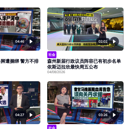
04:46
02:02
社会
脚遭捆绑 警方不排
森州新届行政议员阵容已有初步名单
依斯迈拉欣最快周五公布
04/08/2026
04:27
03:26
社会