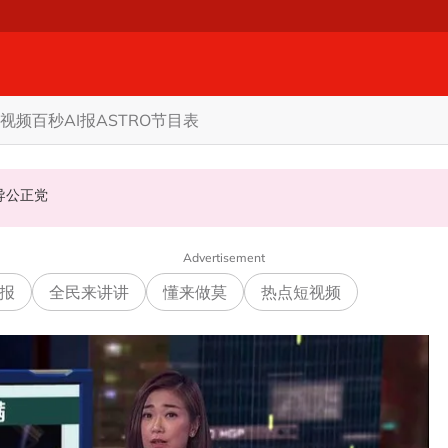
视频
百秒AI报
ASTRO节目表
机会领导公正党
Advertisement
报
全民来讲讲
懂来做莫
热点短视频