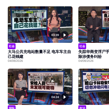
03:39
社会
社会
大马公共充电站数量不足 电车车主自
失踪华商变浮尸手
己花钱建
除涉债务纠纷
04/08/2026
04/08/2026
04:24
国际
政治