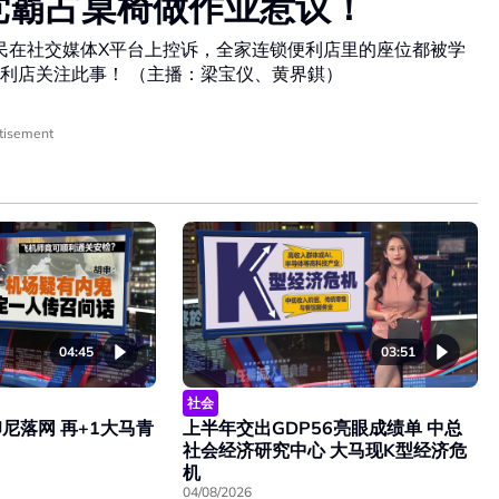
党霸占桌椅做作业惹议！
有网民在社交媒体X平台上控诉，全家连锁便利店里的座位都被学
利店关注此事！ （主播：梁宝仪、黄界錤）
tisement
04:45
03:51
社会
尼落网 再+1大马青
上半年交出GDP56亮眼成绩单 中总
社会经济研究中心 大马现K型经济危
机
04/08/2026