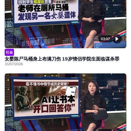
03:07
社会
女婴陈尸马桶身上布满刀伤 19岁情侣学院生面临谋杀罪
31/07/2026