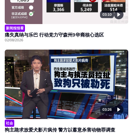
03:10
新闻报报看
痛失真纳与乐巴 行动党力守森州9华裔核心选区
02/08/2026
03:26
社会
狗主跪求放爱犬影片疯传 警方以蓄意杀害动物罪调查