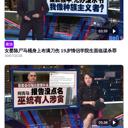
03:39
政治
女婴陈尸马桶身上布满刀伤 19岁情侣学院生面临谋杀罪
30/07/2026
05:38