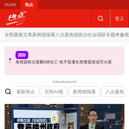
Skip to main content
XUAN
热点
登入
全部
最新文章
新闻报报看
八点最热报
政治
社会
国际
专题
奇趣
视
国际
政治
政治
促努鲁依莎辞职后勿重返政坛 罗诗雅：给他人机会领导公
炮轰哈迪不了解章程 阿兹敏：国盟无“自动退盟”规定
泰校园枪击案酿8师生亡 枪手疑遭长期遭霸凌成导火索
正党
Advertisement
最新热点
百秒AI报
新闻报报看
八点最热报