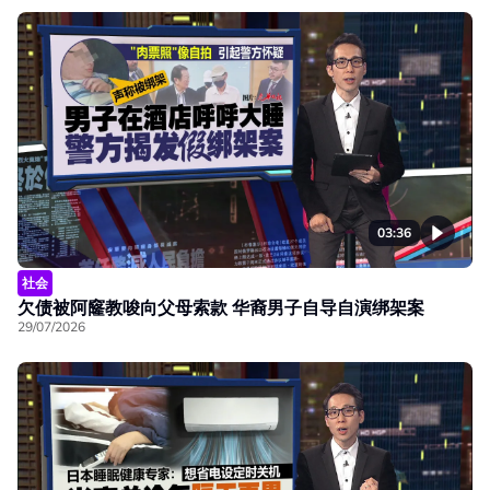
03:36
社会
欠债被阿窿教唆向父母索款 华裔男子自导自演绑架案
29/07/2026