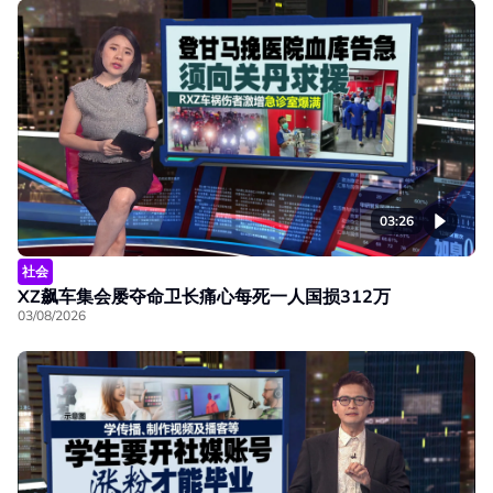
03:26
社会
XZ飙车集会屡夺命卫长痛心每死一人国损312万
03/08/2026