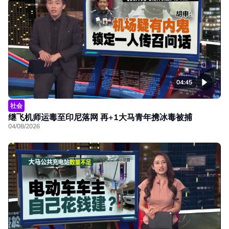
04:45
社会
继飞机师运毒至印尼落网 再+1大马青年携冰毒被捕
04/08/2026