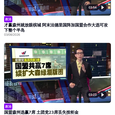
03:54
政治
才赢森州就放眼槟城 阿末法德里国阵加国盟合作大选可攻
下整个半岛
03/08/2026
03:23
政治
国盟森州选赢7席 土团党23席丢失按柜金