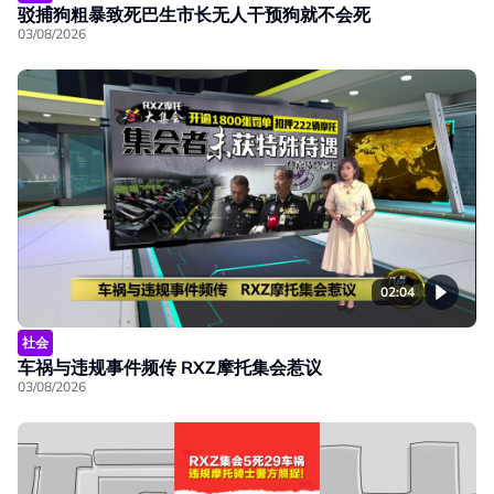
驳捕狗粗暴致死巴生市长无人干预狗就不会死
03/08/2026
02:04
社会
车祸与违规事件频传 RXZ摩托集会惹议
03/08/2026