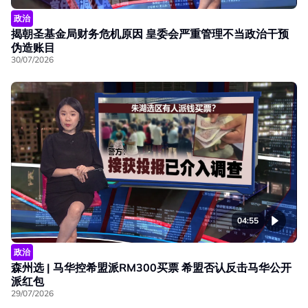
政治
揭朝圣基金局财务危机原因 皇委会严重管理不当政治干预
伪造账目
30/07/2026
04:55
政治
森州选 | 马华控希盟派RM300买票 希盟否认反击马华公开
派红包
29/07/2026