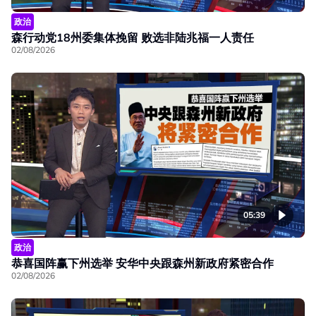
政治
森行动党18州委集体挽留 败选非陆兆福一人责任
02/08/2026
05:39
政治
恭喜国阵赢下州选举 安华中央跟森州新政府紧密合作
02/08/2026