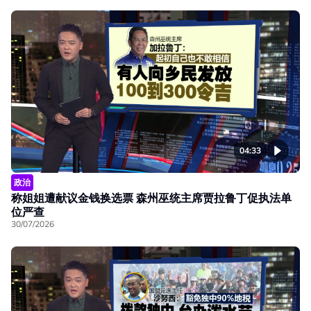
04:33
政治
称姐姐遭献议金钱换选票 森州巫统主席贾拉鲁丁促执法单
位严查
30/07/2026