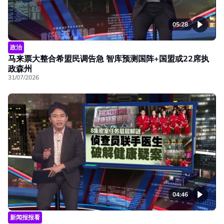
05:28
政治
马来票大整合希盟民调告急 智库预测国阵+国盟或22席执
政森州
31/07/2026
04:46
新闻报报看