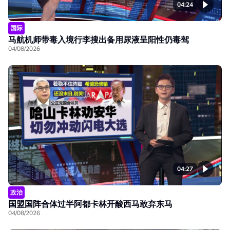
04:24
国际
马航机师带毒入境行李搜出备用尿液呈阳性仍毒驾
04/08/2026
04:27
政治
国盟国阵合体过半阿都卡林开酸西马敢弃东马
04/08/2026