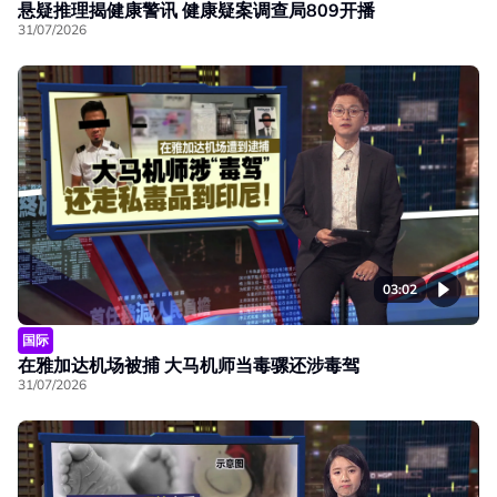
悬疑推理揭健康警讯 健康疑案调查局809开播
31/07/2026
03:02
国际
在雅加达机场被捕 大马机师当毒骡还涉毒驾
31/07/2026