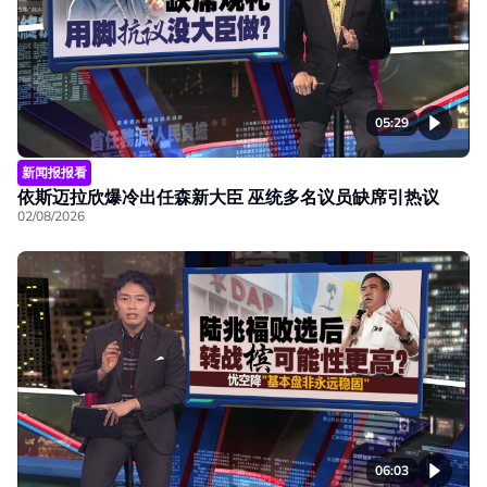
05:29
新闻报报看
依斯迈拉欣爆冷出任森新大臣 巫统多名议员缺席引热议
02/08/2026
06:03