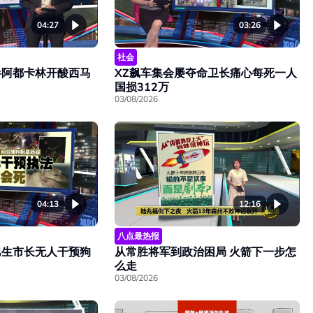
04:27
03:26
社会
半阿都卡林开酸西马
XZ飙车集会屡夺命卫长痛心每死一人
国损312万
03/08/2026
04:13
12:16
八点最热报
巴生市长无人干预狗
从常胜将军到政治困局 火箭下一步怎
么走
03/08/2026