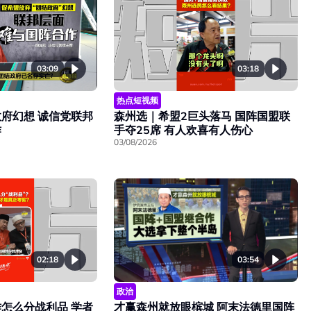
03:18
03:09
热点短视频
森州选｜希盟2巨头落马 国阵国盟联
府幻想 诚信党联邦
手夺25席 有人欢喜有人伤心
作
03/08/2026
02:18
03:54
政治
怎么分战利品 学者
才赢森州就放眼槟城 阿末法德里国阵