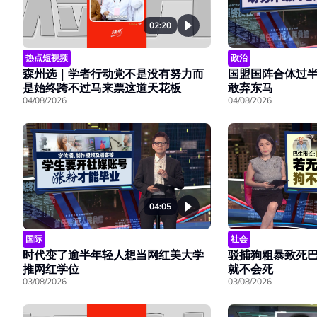
02:20
热点短视频
政治
森州选｜学者行动党不是没有努力而
国盟国阵合体过
是始终跨不过马来票这道天花板
敢弃东马
04/08/2026
04/08/2026
04:05
国际
社会
时代变了逾半年轻人想当网红美大学
驳捕狗粗暴致死
推网红学位
就不会死
03/08/2026
03/08/2026