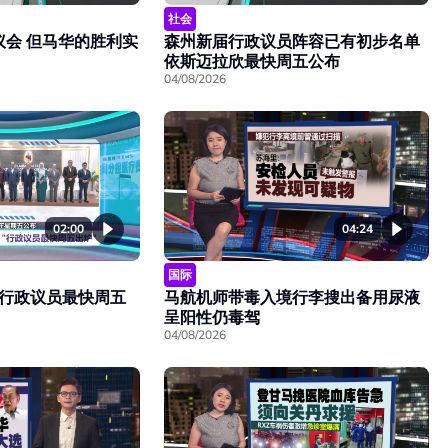
社会
议会 但马华的胜利实
森州新届行政议员阵容已有初步名单
依斯迈拉欣最快周五公布
04/08/2026
02:00
04:24
国际
行政议员最快周五
马航机师带毒入境行李搜出备用尿液
呈阳性仍毒驾
04/08/2026