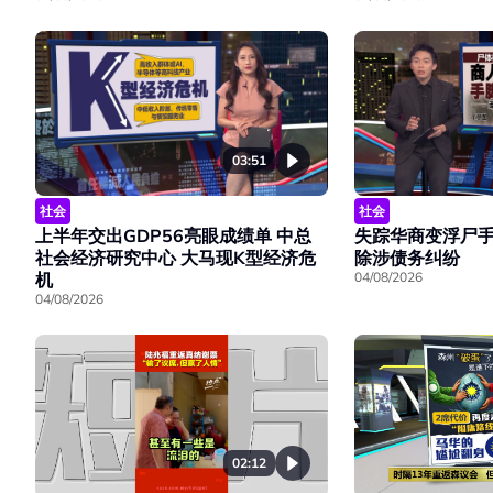
03:51
社会
社会
上半年交出GDP56亮眼成绩单 中总
失踪华商变浮尸手
社会经济研究中心 大马现K型经济危
除涉债务纠纷
机
04/08/2026
04/08/2026
02:12