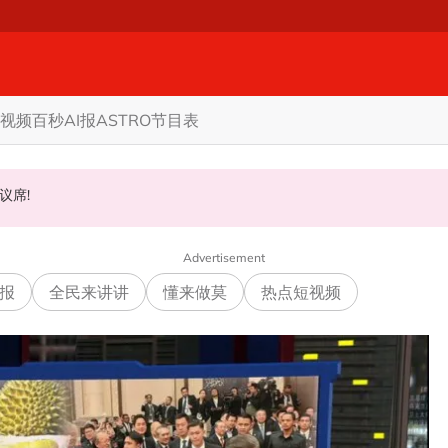
视频
百秒AI报
ASTRO节目表
至届满
甲州议席!
权限 5蓝眼议员: 改革不是把人民拨款政治化
Advertisement
报
全民来讲讲
懂来做莫
热点短视频