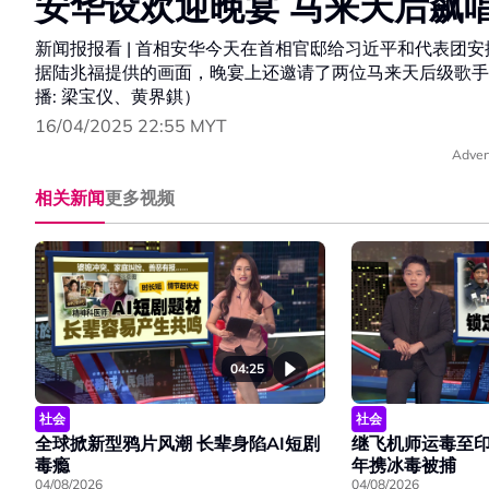
安华设欢迎晚宴 马来天后飙
新闻报报看 | 首相安华今天在首相官邸给习近平和代表团
据陆兆福提供的画面，晚宴上还邀请了两位马来天后级歌手演
播: 梁宝仪、黄界錤）
16/04/2025 22:55 MYT
Adver
相关新闻
更多视频
04:25
社会
社会
全球掀新型鸦片风潮 长辈身陷AI短剧
继飞机师运毒至印
毒瘾
年携冰毒被捕
04/08/2026
04/08/2026