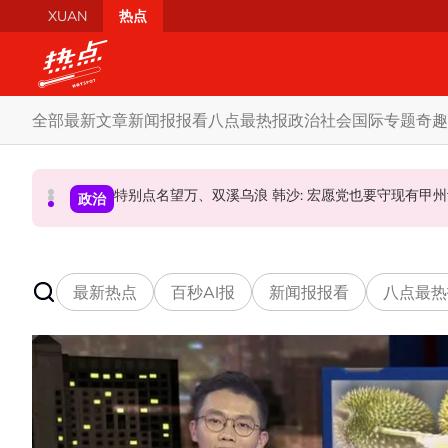
Skip to main content
XUAN
热点
全部
最新文章
新闻报报看
八点最热报
政治
社会
国际
专题
奇趣
驳斥全国大选提前举行 法米：各成员党承诺挺政府
特别点名望万、双溪乌浪 韩沙: 宏愿党也要守现有
要求安华解释为何冻结MyKHAS
政治
政治
政治
最新热点
百秒AI报
新闻报报看
八点最热