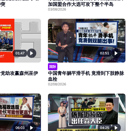
冲突
加国盟合作大选可攻下整个半岛
03/08/2026
01:47
02:51
国际
伊党助攻赢森州巫伊
中国青年躺平滑手机 竟滑到下肢静脉
血栓
02/08/2026
06:03
04:25