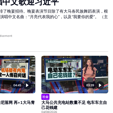
唱中文歌迎习近平
安排了晚宴招待。晚宴表演节目除了有大马各民族舞蹈表演，根
唱中文名曲：“月亮代表我的心”，以及“我要你的爱”。 （主
tisement
04:45
03:39
社会
尼落网 再+1大马青
大马公共充电站数量不足 电车车主自
己花钱建
04/08/2026