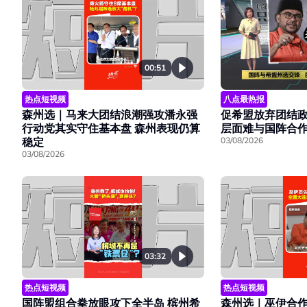
00:51
热点短视频
八点最热报
森州选｜马来大团结浪潮强攻潘永强
促希盟放弃团结政
行动党其实守住基本盘 森州表现仍算
层面难与国阵合
稳定
03/08/2026
03/08/2026
03:32
热点短视频
热点短视频
国阵盟组合拳放眼攻下全半岛 槟州希
森州选｜巫伊合作