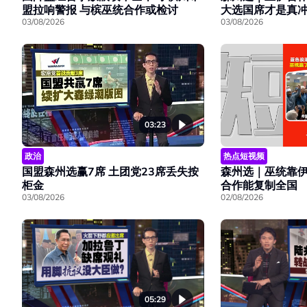
盟拉响警报 与槟巫统合作或检讨
大选国席才是真
03/08/2026
03/08/2026
03:23
热点短视频
政治
森州选｜巫统靠
国盟森州选赢7席 土团党23席丢失按
合作能复制全国
柜金
02/08/2026
03/08/2026
05:29