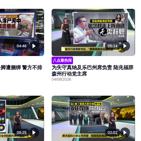
04:46
05:14
八点最热报
脚遭捆绑 警方不排
为失守真纳及乐巴州席负责 陆兆福辞
森州行动党主席
04/08/2026
09:25
02:02