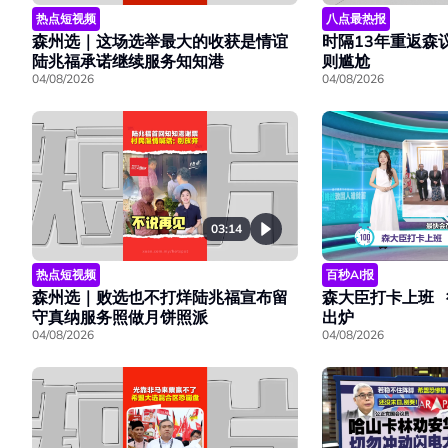
热点短视频
八点最热报
森州选｜这场选举最大的收获是情谊
时隔13年重返森
陆兆福承诺继续服务知知港
则尴尬
04/08/2026
04/08/2026
03:14
热点短视频
百秒AI报
森州选｜败选也不打烊陆兆福宣布留
森大臣打卡上班 
守真纳服务照做月饼照派
出炉
04/08/2026
04/08/2026