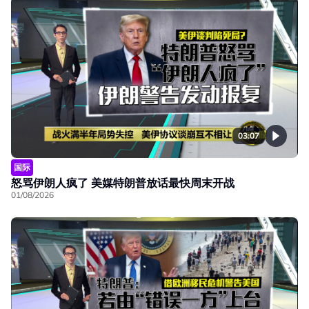
03:07
国际
怒骂伊朗人疯了 美媒特朗普放话最快周末开战
01/08/2026