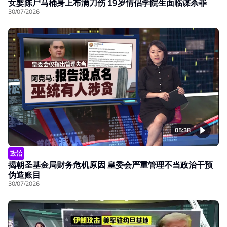
女婴陈尸马桶身上布满刀伤 19岁情侣学院生面临谋杀罪
30/07/2026
05:38
政治
揭朝圣基金局财务危机原因 皇委会严重管理不当政治干预
伪造账目
30/07/2026