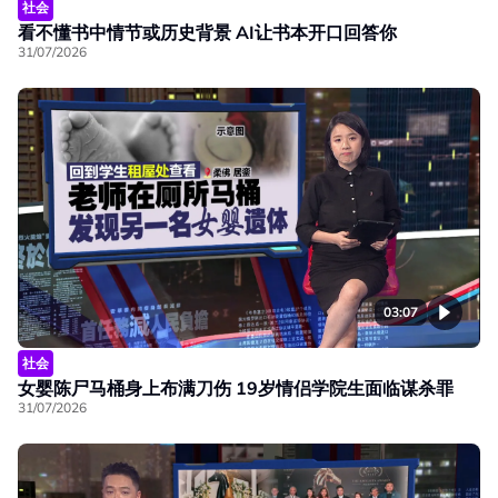
社会
看不懂书中情节或历史背景 AI让书本开口回答你
31/07/2026
03:07
社会
女婴陈尸马桶身上布满刀伤 19岁情侣学院生面临谋杀罪
31/07/2026