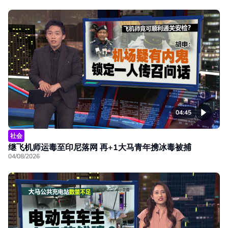
04:45
社会
继飞机师运毒至印尼落网 再+1大马青年携冰毒被捕
04/08/2026