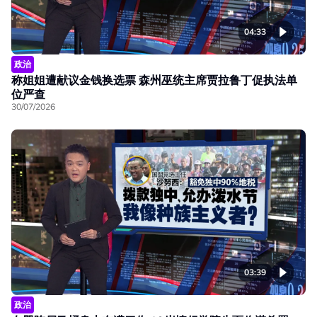
04:33
政治
称姐姐遭献议金钱换选票 森州巫统主席贾拉鲁丁促执法单
位严查
30/07/2026
03:39
政治