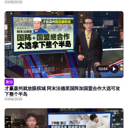
03/08/2026
03:54
政治
才赢森州就放眼槟城 阿末法德里国阵加国盟合作大选可攻
下整个半岛
03/08/2026