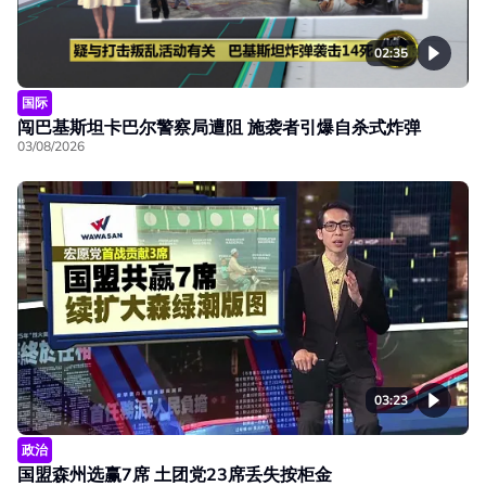
02:35
国际
闯巴基斯坦卡巴尔警察局遭阻 施袭者引爆自杀式炸弹
03/08/2026
03:23
政治
国盟森州选赢7席 土团党23席丢失按柜金