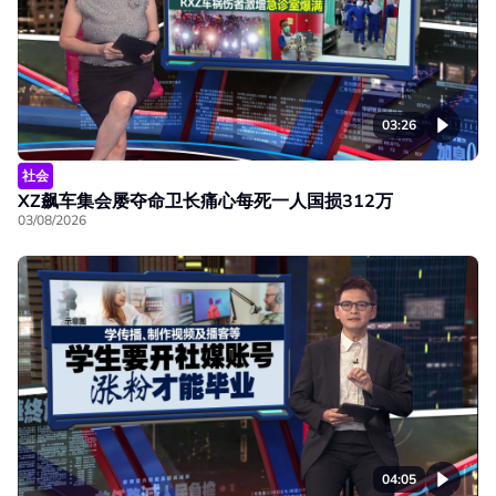
03:26
社会
XZ飙车集会屡夺命卫长痛心每死一人国损312万
03/08/2026
04:05