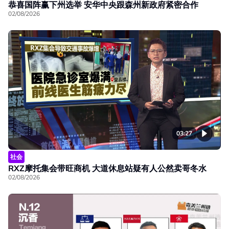
恭喜国阵赢下州选举 安华中央跟森州新政府紧密合作
02/08/2026
03:27
社会
RXZ摩托集会带旺商机 大道休息站疑有人公然卖哥冬水
02/08/2026