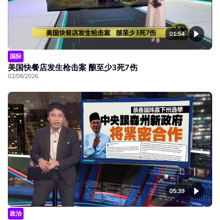
01:54
国际
美国快餐店发生枪击案 酿至少3死7伤
02/08/2026
05:39
政治