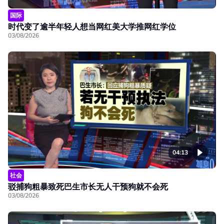
国际
时代变了逾半年轻人想当网红美大学推网红学位
03/08/2026
04:13
社会
驳捕狗粗暴致死巴生市长无人干预狗就不会死
03/08/2026