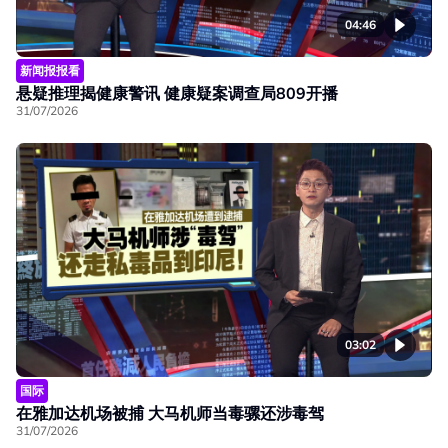
04:46
新闻报报看
悬疑推理揭健康警讯 健康疑案调查局809开播
31/07/2026
03:02
国际
在雅加达机场被捕 大马机师当毒骡还涉毒驾
31/07/2026