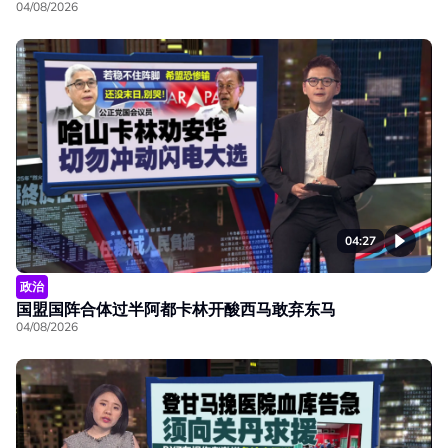
04/08/2026
04:27
政治
国盟国阵合体过半阿都卡林开酸西马敢弃东马
04/08/2026