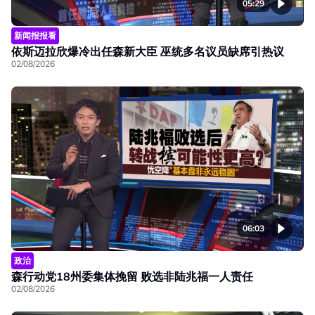
05:29
新闻报报看
依斯迈拉欣爆冷出任森新大臣 巫统多名议员缺席引热议
02/08/2026
06:03
政治
森行动党18州委集体挽留 败选非陆兆福一人责任
02/08/2026