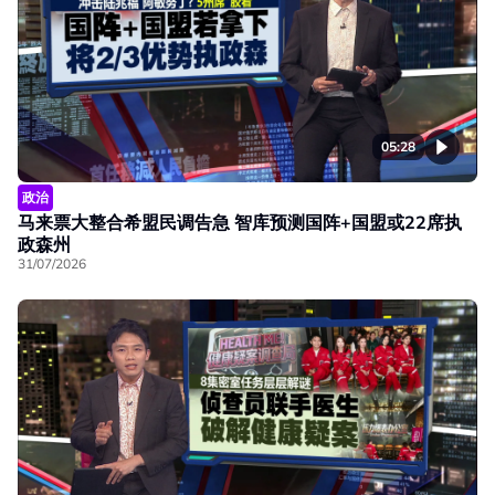
05:28
政治
马来票大整合希盟民调告急 智库预测国阵+国盟或22席执
政森州
31/07/2026