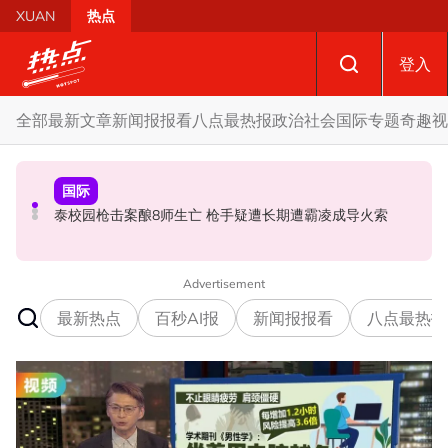
Skip to main content
XUAN
热点
登入
全部
最新文章
新闻报报看
八点最热报
政治
社会
国际
专题
奇趣
视
国际
政治
政治
促努鲁依莎辞职后勿重返政坛 罗诗雅：给他人机会领导公
炮轰哈迪不了解章程 阿兹敏：国盟无“自动退盟”规定
泰校园枪击案酿8师生亡 枪手疑遭长期遭霸凌成导火索
正党
Advertisement
最新热点
百秒AI报
新闻报报看
八点最热报