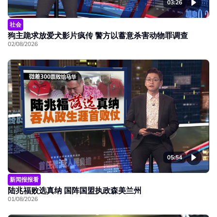
03:26
社会
狗主跪求放爱犬影片疯传 警方以蓄意杀害动物罪调查
02/08/2026
05:54
新闻报报看
陆兆福败选真纳 国阵国盟执政森美兰州
01/08/2026