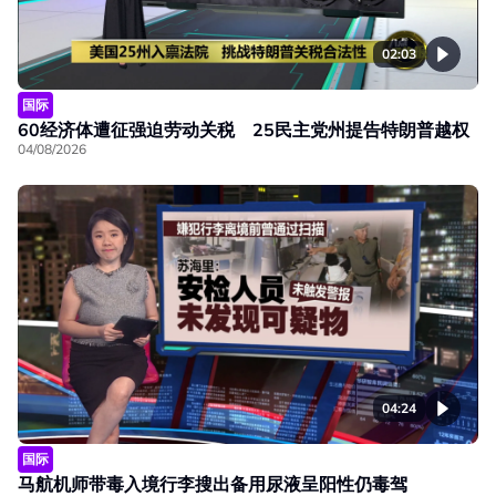
02:03
国际
60经济体遭征强迫劳动关税 25民主党州提告特朗普越权
04/08/2026
04:24
国际
马航机师带毒入境行李搜出备用尿液呈阳性仍毒驾