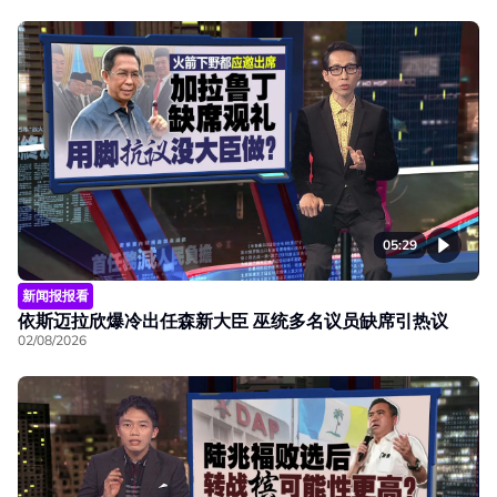
05:29
新闻报报看
依斯迈拉欣爆冷出任森新大臣 巫统多名议员缺席引热议
02/08/2026