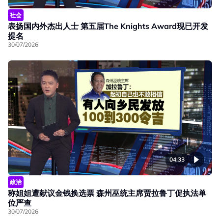
社会
表扬国内外杰出人士 第五届The Knights Award现已开发
提名
30/07/2026
04:33
政治
称姐姐遭献议金钱换选票 森州巫统主席贾拉鲁丁促执法单
位严查
30/07/2026