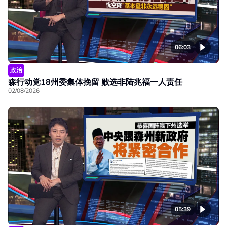
06:03
政治
森行动党18州委集体挽留 败选非陆兆福一人责任
02/08/2026
05:39