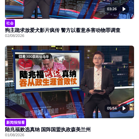
03:26
社会
狗主跪求放爱犬影片疯传 警方以蓄意杀害动物罪调查
02/08/2026
05:54
新闻报报看
陆兆福败选真纳 国阵国盟执政森美兰州
01/08/2026