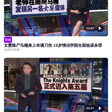
03:07
社会
女婴陈尸马桶身上布满刀伤 19岁情侣学院生面临谋杀罪
31/07/2026
02:57