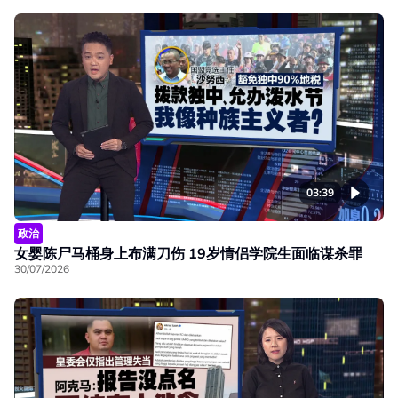
03:39
政治
女婴陈尸马桶身上布满刀伤 19岁情侣学院生面临谋杀罪
30/07/2026