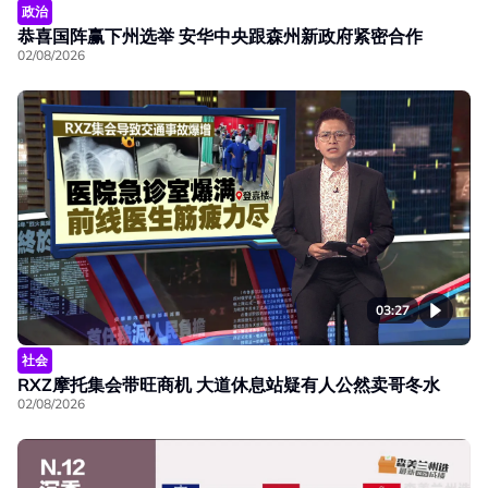
政治
恭喜国阵赢下州选举 安华中央跟森州新政府紧密合作
02/08/2026
03:27
社会
RXZ摩托集会带旺商机 大道休息站疑有人公然卖哥冬水
02/08/2026