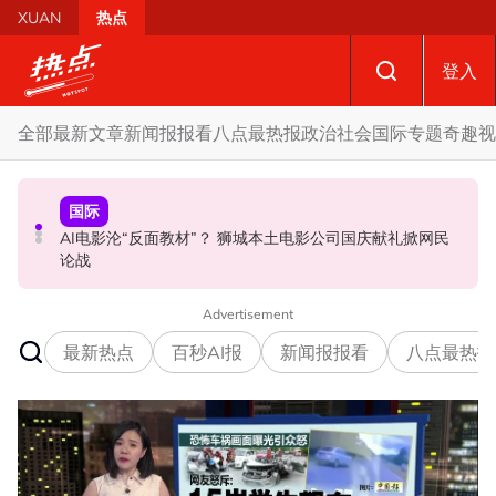
Skip to main content
XUAN
热点
登入
全部
最新文章
新闻报报看
八点最热报
政治
社会
国际
专题
奇趣
视
国际
政治
政治
AI电影沦“反面教材”？ 狮城本土电影公司国庆献礼掀网民
要求安华解释为何冻结MyKHAS权限 5蓝眼议员: 改革不是
驳斥全国大选提前举行 法米：各成员党承诺挺政府至届满
论战
把人民拨款政治化
Advertisement
最新热点
百秒AI报
新闻报报看
八点最热报