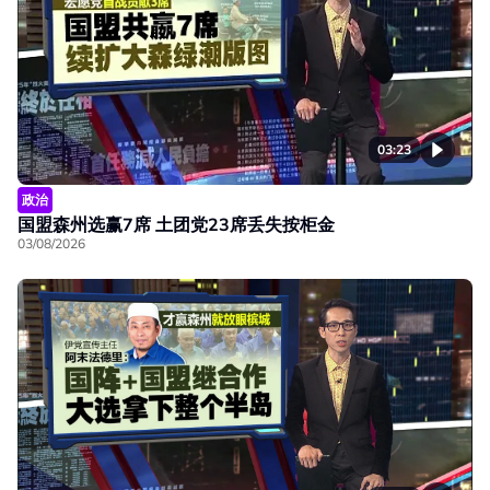
03:23
政治
国盟森州选赢7席 土团党23席丢失按柜金
03/08/2026