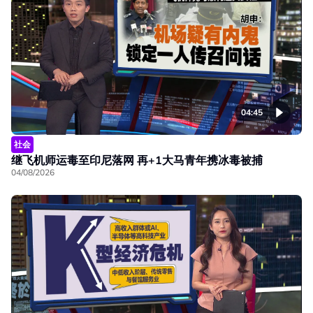
04:45
社会
继飞机师运毒至印尼落网 再+1大马青年携冰毒被捕
04/08/2026