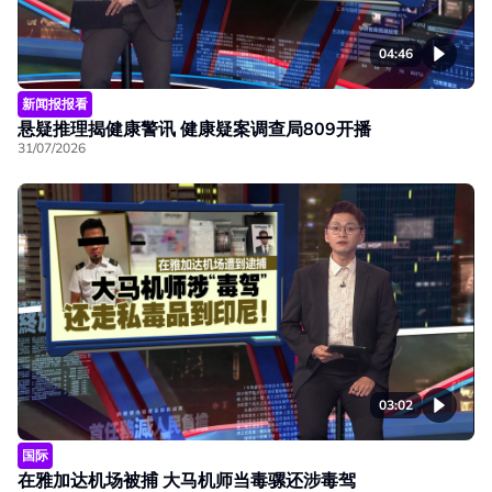
04:46
新闻报报看
悬疑推理揭健康警讯 健康疑案调查局809开播
31/07/2026
03:02
国际
在雅加达机场被捕 大马机师当毒骡还涉毒驾