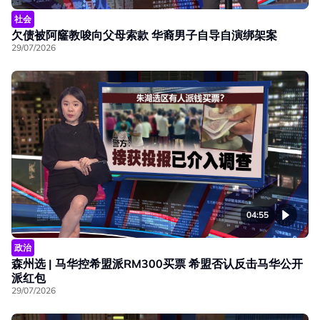
社会
欠债被阿窿教唆向父母索款 华裔男子自导自演绑架案
29/07/2026
04:55
政治
森州选 | 马华控希盟派RM300买票 希盟否认反击马华公开
派红包
29/07/2026