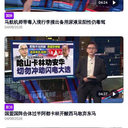
04:24
国际
马航机师带毒入境行李搜出备用尿液呈阳性仍毒驾
04/08/2026
04:27
政治
国盟国阵合体过半阿都卡林开酸西马敢弃东马
04/08/2026