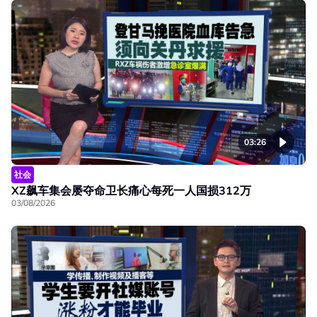
03:26
社会
XZ飙车集会屡夺命卫长痛心每死一人国损312万
03/08/2026