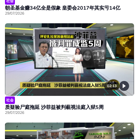
社会
朝圣基金赚34亿全是假象 皇委会2017年其实亏14亿
29/07/2026
02:13
社会
质疑验尸庭拖延 沙菲益被判藐视法庭入狱5周
29/07/2026