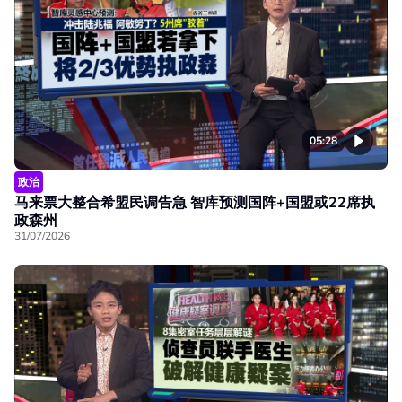
05:28
政治
马来票大整合希盟民调告急 智库预测国阵+国盟或22席执
政森州
31/07/2026