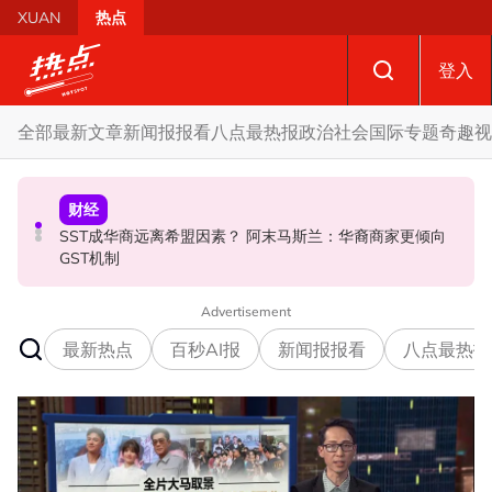
Skip to main content
XUAN
热点
登入
全部
最新文章
新闻报报看
八点最热报
政治
社会
国际
专题
奇趣
视
财经
社会
政治
SST成华商远离希盟因素？ 阿末马斯兰：华裔商家更倾向
摩托车况欠佳、骑士疲劳肇祸 RXZ主办方否认非法飙车引
开放与各方合作迎战甲州选 扎希：国阵捍卫甲州21席
GST机制
发车祸
Advertisement
最新热点
百秒AI报
新闻报报看
八点最热报