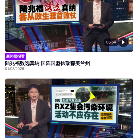
05:54
新闻报报看
陆兆福败选真纳 国阵国盟执政森美兰州
01/08/2026