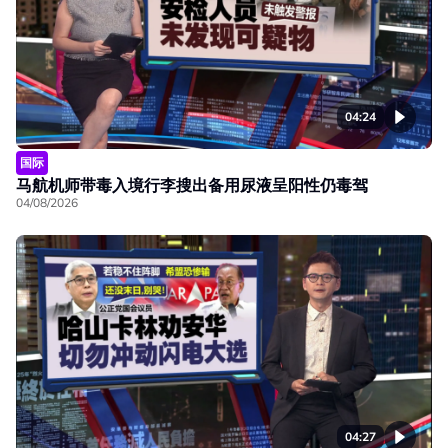
04:24
国际
马航机师带毒入境行李搜出备用尿液呈阳性仍毒驾
04/08/2026
04:27