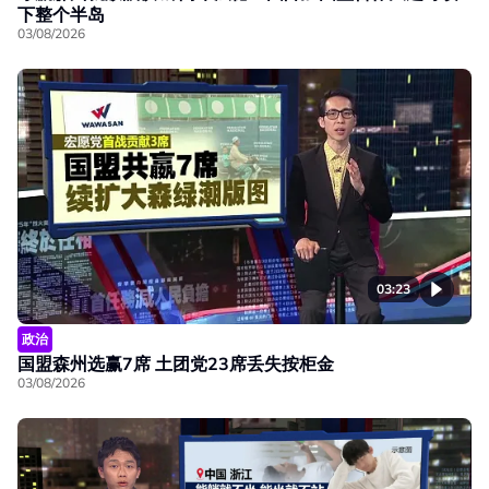
下整个半岛
03/08/2026
03:23
政治
国盟森州选赢7席 土团党23席丢失按柜金
03/08/2026