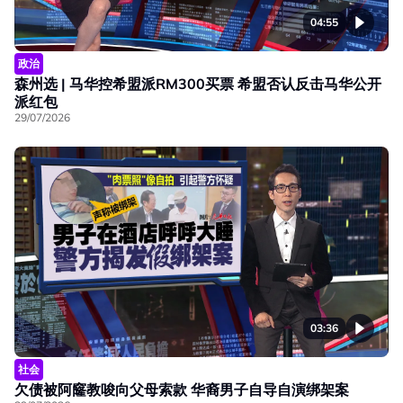
04:55
政治
森州选 | 马华控希盟派RM300买票 希盟否认反击马华公开
派红包
29/07/2026
03:36
社会
欠债被阿窿教唆向父母索款 华裔男子自导自演绑架案