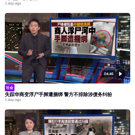
1 day ago
04:46
社会
失踪华商变浮尸手脚遭捆绑 警方不排除涉债务纠纷
1 day ago