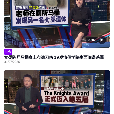
03:07
社会
女婴陈尸马桶身上布满刀伤 19岁情侣学院生面临谋杀罪
31/07/2026