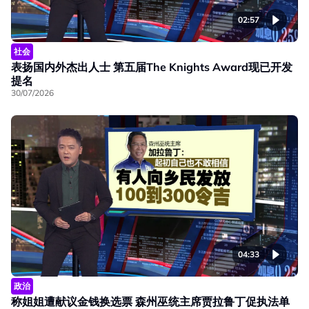
02:57
社会
表扬国内外杰出人士 第五届The Knights Award现已开发
提名
30/07/2026
04:33
政治
称姐姐遭献议金钱换选票 森州巫统主席贾拉鲁丁促执法单