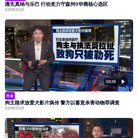
痛失真纳与乐巴 行动党力守森州9华裔核心选区
02/08/2026
03:26
社会
狗主跪求放爱犬影片疯传 警方以蓄意杀害动物罪调查
02/08/2026