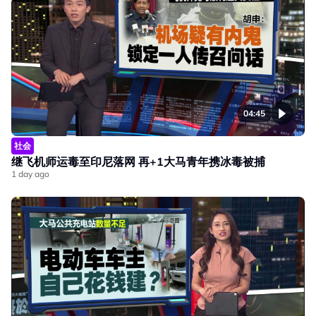
04:45
社会
继飞机师运毒至印尼落网 再+1大马青年携冰毒被捕
1 day ago