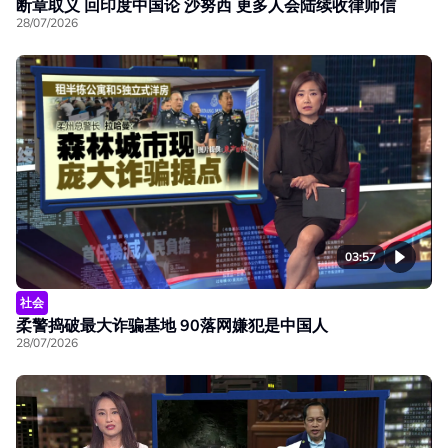
断章取义 回印度中国论 沙努西 更多人会陆续收律师信
28/07/2026
03:57
社会
柔警捣破最大诈骗基地 90落网嫌犯是中国人
28/07/2026