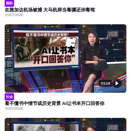
国际
在雅加达机场被捕 大马机师当毒骡还涉毒驾
31/07/2026
03:24
社会
看不懂书中情节或历史背景 AI让书本开口回答你
31/07/2026