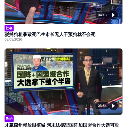
04:13
社会
驳捕狗粗暴致死巴生市长无人干预狗就不会死
03/08/2026
03:54
政治
才赢森州就放眼槟城 阿末法德里国阵加国盟合作大选可攻