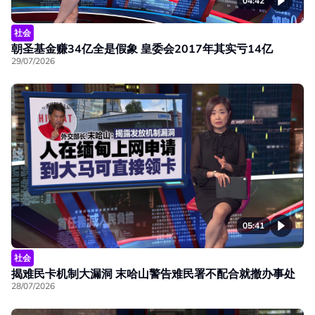
04:42
社会
朝圣基金赚34亿全是假象 皇委会2017年其实亏14亿
29/07/2026
05:41
社会
揭难民卡机制大漏洞 末哈山警告难民署不配合就撤办事处
28/07/2026