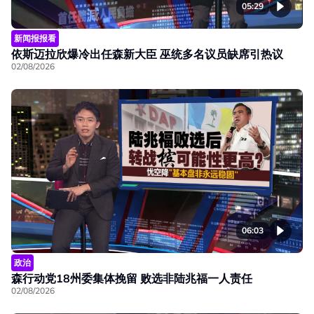
05:29
新闻报报看
依斯迈拉欣爆冷出任森新大臣 巫统多名议员缺席引热议
02/08/2026
06:03
政治
森行动党18州委集体挽留 败选非陆兆福一人责任
02/08/2026