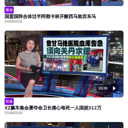
政治
国盟国阵合体过半阿都卡林开酸西马敢弃东马
04/08/2026
03:26
社会
XZ飙车集会屡夺命卫长痛心每死一人国损312万
03/08/2026