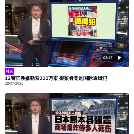
03:47
社会
12警官涉嫌勒索200万案 报案者竟是国际通缉犯
28/07/2026