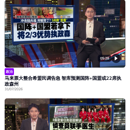
05:28
政治
马来票大整合希盟民调告急 智库预测国阵+国盟或22席执
政森州
31/07/2026