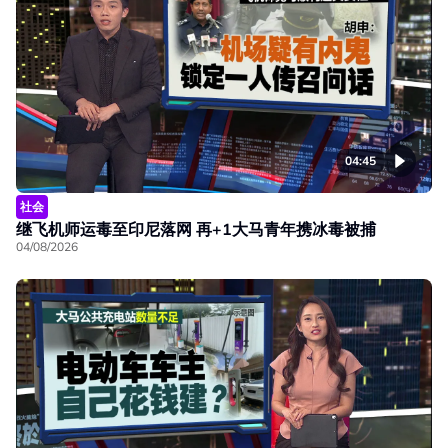
04:45
社会
继飞机师运毒至印尼落网 再+1大马青年携冰毒被捕
04/08/2026