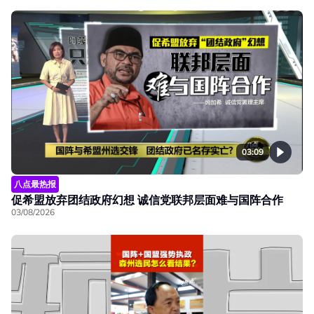
03:09
八点最热报
促希盟放弃团结政府幻想 诚信党联邦层面难与国阵合作
03/08/2026