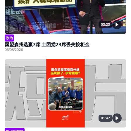
03:23
政治
国盟森州选赢7席 土团党23席丢失按柜金
03/08/2026
01:47