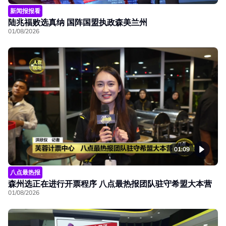
新闻报报看
陆兆福败选真纳 国阵国盟执政森美兰州
01/08/2026
01:09
八点最热报
森州选正在进行开票程序 八点最热报团队驻守希盟大本营
01/08/2026