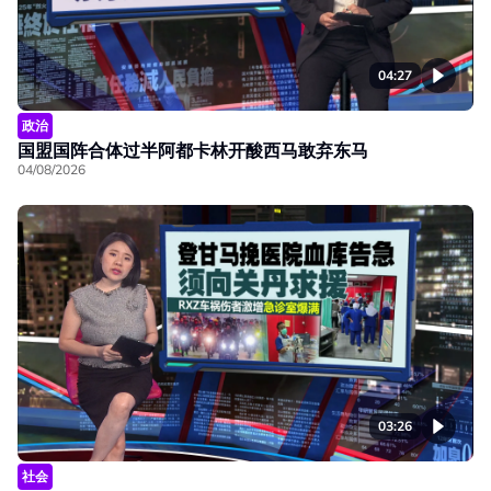
04:27
政治
国盟国阵合体过半阿都卡林开酸西马敢弃东马
04/08/2026
03:26
社会