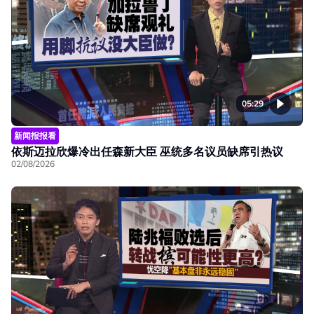
05:29
新闻报报看
依斯迈拉欣爆冷出任森新大臣 巫统多名议员缺席引热议
02/08/2026