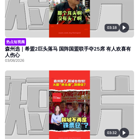
03:18
热点短视频
森州选｜希盟2巨头落马 国阵国盟联手夺25席 有人欢喜有
人伤心
03/08/2026
03:32