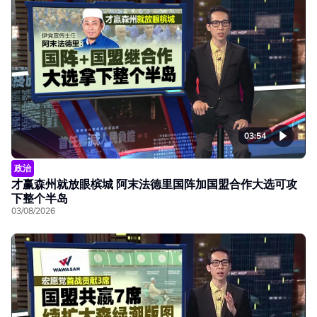
03:54
政治
才赢森州就放眼槟城 阿末法德里国阵加国盟合作大选可攻
下整个半岛
03/08/2026