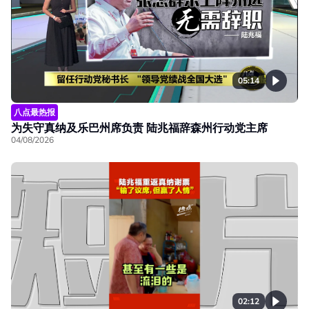
05:14
八点最热报
为失守真纳及乐巴州席负责 陆兆福辞森州行动党主席
04/08/2026
02:12