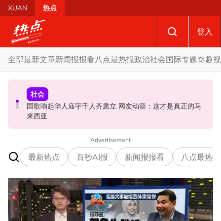
Skip to main content
XUAN
热点
登入
全部
最新文章
新闻报报看
八点最热报
政治
社会
国际
专题
奇趣
视
政治
社会
政治
国歌响起华人庙宇千人齐肃立 网友动容：这才是真正的马
马六甲州选 | 甲州选席谈判现空间？ 法米：国阵开放态度
反驳伊党“土团自动退出论” 慕尤丁前机要秘书晒章程打脸
来西亚
值得探讨
Advertisement
最新热点
百秒AI报
新闻报报看
八点最热报