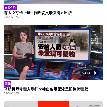
百秒AI报
森大臣打卡上班 行政议员最快周五出炉
04/08/2026
04:24
国际
马航机师带毒入境行李搜出备用尿液呈阳性仍毒驾
04/08/2026