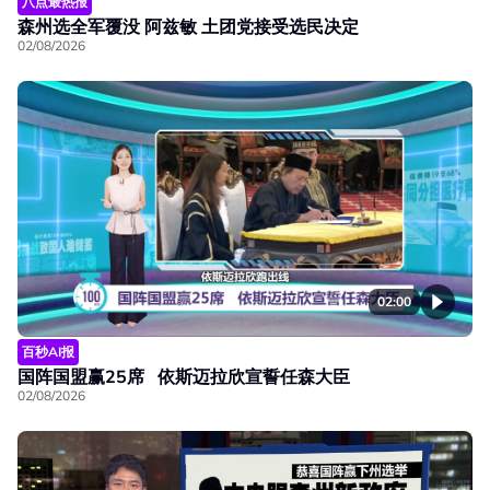
八点最热报
森州选全军覆没 阿兹敏 土团党接受选民决定
02/08/2026
02:00
百秒AI报
国阵国盟赢25席 依斯迈拉欣宣誓任森大臣
02/08/2026