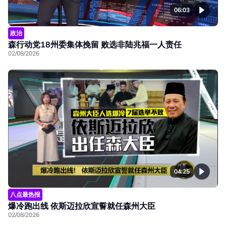
06:03
政治
森行动党18州委集体挽留 败选非陆兆福一人责任
02/08/2026
04:25
八点最热报
爆冷跑出线 依斯迈拉欣宣誓就任森州大臣
02/08/2026