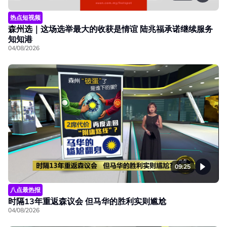
热点短视频
森州选｜这场选举最大的收获是情谊 陆兆福承诺继续服务
知知港
04/08/2026
09:25
八点最热报
时隔13年重返森议会 但马华的胜利实则尴尬
04/08/2026