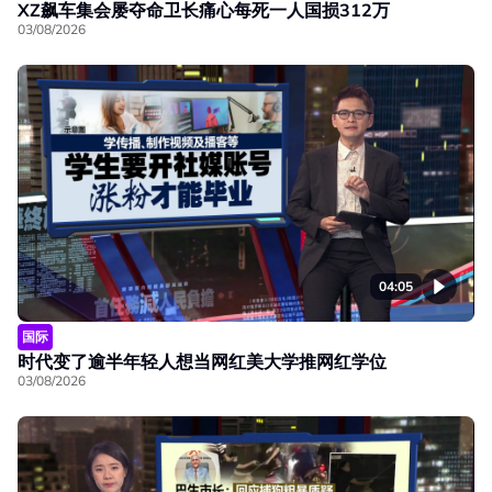
XZ飙车集会屡夺命卫长痛心每死一人国损312万
03/08/2026
04:05
国际
时代变了逾半年轻人想当网红美大学推网红学位
03/08/2026