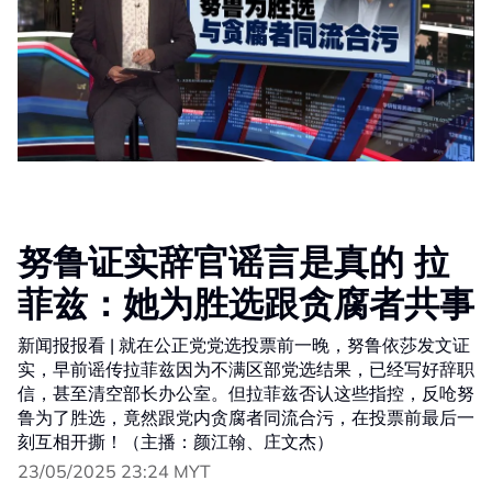
努鲁证实辞官谣言是真的 拉
菲兹：她为胜选跟贪腐者共事
新闻报报看 | 就在公正党党选投票前一晚，努鲁依莎发文证
实，早前谣传拉菲兹因为不满区部党选结果，已经写好辞职
信，甚至清空部长办公室。但拉菲兹否认这些指控，反呛努
鲁为了胜选，竟然跟党内贪腐者同流合污，在投票前最后一
刻互相开撕！（主播：颜江翰、庄文杰）
23/05/2025 23:24 MYT