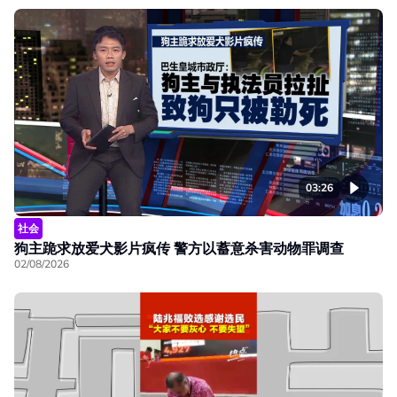
03:26
社会
狗主跪求放爱犬影片疯传 警方以蓄意杀害动物罪调查
02/08/2026