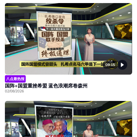
09:15
八点最热报
国阵+国盟重挫希盟 蓝色浪潮席卷森州
02/08/2026