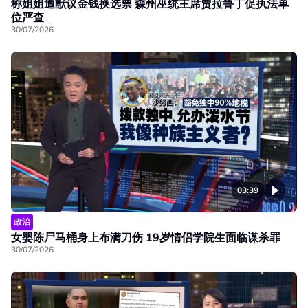
称姐姐遭献议金钱换选票 森州巫统主席贾拉鲁丁促执法单
位严查
30/07/2026
03:39
政治
女婴陈尸马桶身上布满刀伤 19岁情侣学院生面临谋杀罪
30/07/2026