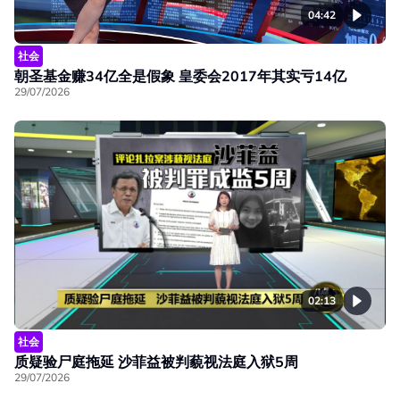
04:42
社会
朝圣基金赚34亿全是假象 皇委会2017年其实亏14亿
29/07/2026
02:13
社会
质疑验尸庭拖延 沙菲益被判藐视法庭入狱5周
29/07/2026