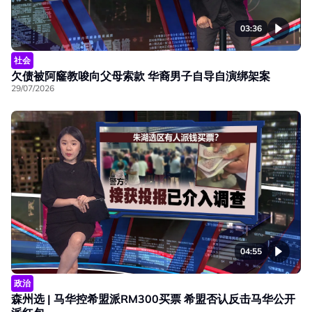
03:36
社会
欠债被阿窿教唆向父母索款 华裔男子自导自演绑架案
29/07/2026
04:55
政治
森州选 | 马华控希盟派RM300买票 希盟否认反击马华公开