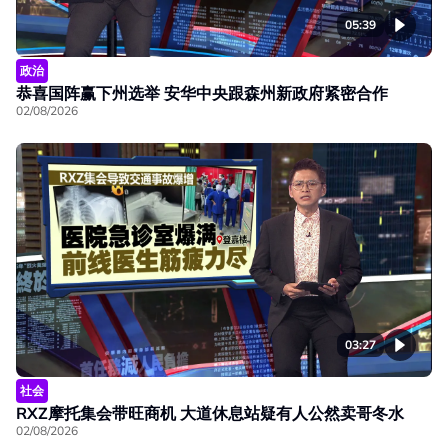
05:39
政治
恭喜国阵赢下州选举 安华中央跟森州新政府紧密合作
02/08/2026
03:27
社会
RXZ摩托集会带旺商机 大道休息站疑有人公然卖哥冬水
02/08/2026