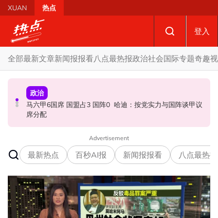
Skip to main content
XUAN
热点
登入
全部
最新文章
新闻报报看
八点最热报
政治
社会
国际
专题
奇趣
视
政治
政治
政治
马六甲6国席 国盟占3 国阵0 哈迪：按党实力与国阵谈甲议
昨反贪会总部录供身体不适急送院 沙比里案件延至827提
10议员正式组森州议会 马华、伊党、宏愿党各有一名代表
席分配
控
Advertisement
最新热点
百秒AI报
新闻报报看
八点最热报