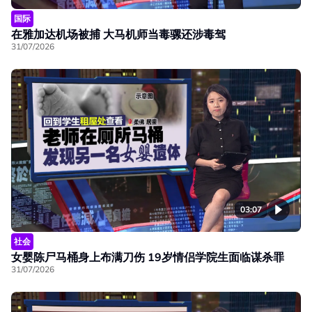
国际
在雅加达机场被捕 大马机师当毒骡还涉毒驾
31/07/2026
03:07
社会
女婴陈尸马桶身上布满刀伤 19岁情侣学院生面临谋杀罪
31/07/2026