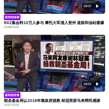
03:27
新闻报报看
RXZ集会料10万人参与 摩托大军涌入登州 道路和油站塞爆
01/08/2026
04:21
新闻报报看
朝圣基金局认2018年靠政府拯救 林冠英获马来网民感谢
31/07/2026