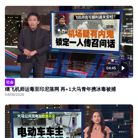
04:45
社会
继飞机师运毒至印尼落网 再+1大马青年携冰毒被捕
04/08/2026