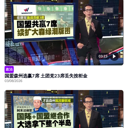
03:23
政治
国盟森州选赢7席 土团党23席丢失按柜金
03/08/2026