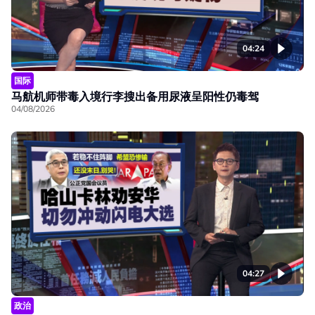
04:24
国际
马航机师带毒入境行李搜出备用尿液呈阳性仍毒驾
04/08/2026
04:27
政治