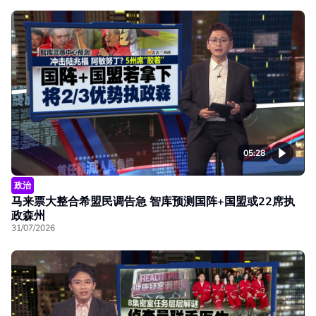
05:28
政治
马来票大整合希盟民调告急 智库预测国阵+国盟或22席执
政森州
31/07/2026