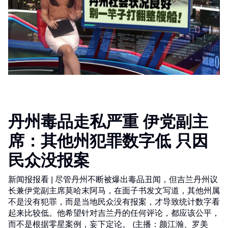
丹州毒品走私严重 伊党副主
席：其他州犯罪数字低 只因
民众没报案
新闻报报看 | 尽管丹州不断被爆出毒品丑闻，但吉兰丹州议
长兼伊党副主席莫哈末阿马，在面子书发文写道，其他州属
不是没有犯罪，而是当地民众没有报案，才导致统计数字看
起来比较低。他希望针对吉兰丹的任何评论，都应该公平，
而不是根据零星案例，妄下定论。 (主播：颜江瀚、罗美