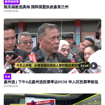
新闻报报看
陆兆福败选真纳 国阵国盟执政森美兰州
01/08/2026
01:18
社会
森州选 | 下午4点森州选投票率达6538 华人区投票率较低
01/08/2026