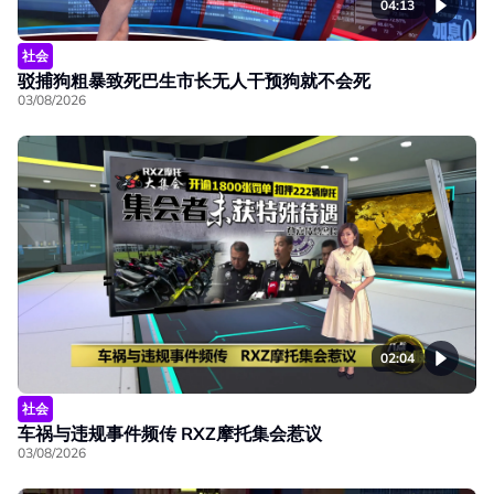
04:13
社会
驳捕狗粗暴致死巴生市长无人干预狗就不会死
03/08/2026
02:04
社会
车祸与违规事件频传 RXZ摩托集会惹议
03/08/2026