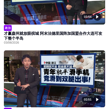
03:54
政治
才赢森州就放眼槟城 阿末法德里国阵加国盟合作大选可攻
下整个半岛
03/08/2026
02:51