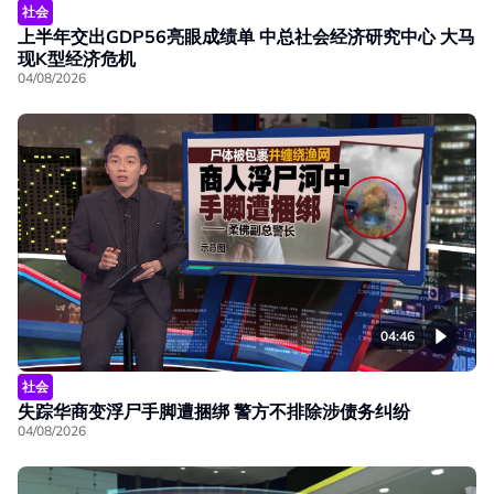
社会
上半年交出GDP56亮眼成绩单 中总社会经济研究中心 大马
现K型经济危机
04/08/2026
04:46
社会
失踪华商变浮尸手脚遭捆绑 警方不排除涉债务纠纷
04/08/2026