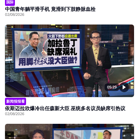
国际
中国青年躺平滑手机 竟滑到下肢静脉血栓
02/08/2026
05:29
新闻报报看
依斯迈拉欣爆冷出任森新大臣 巫统多名议员缺席引热议
02/08/2026