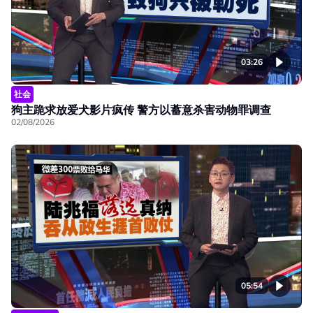
03:26
社会
狗主跪求放爱犬影片疯传 警方以蓄意杀害动物罪调查
02/08/2026
05:54