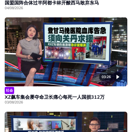
国盟国阵合体过半阿都卡林开酸西马敢弃东马
04/08/2026
03:26
社会
XZ飙车集会屡夺命卫长痛心每死一人国损312万
03/08/2026