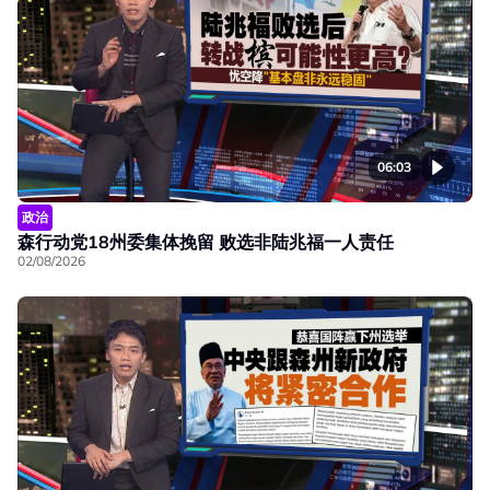
06:03
政治
森行动党18州委集体挽留 败选非陆兆福一人责任
02/08/2026