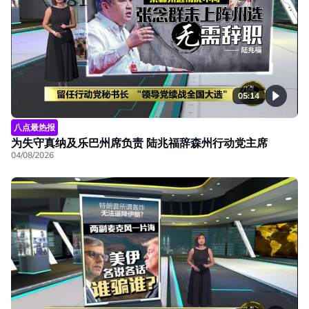
05:14
八点最热报
为失守真纳及乐巴州席负责 陆兆福辞森州行动党主席
04/08/2026