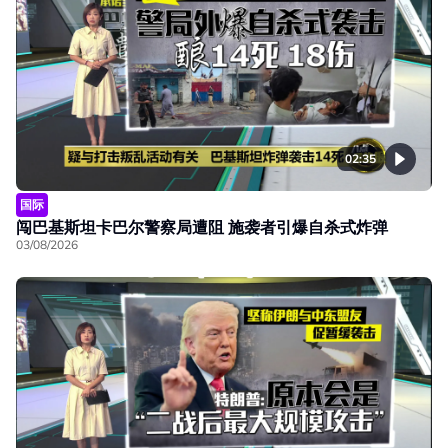
02:35
国际
闯巴基斯坦卡巴尔警察局遭阻 施袭者引爆自杀式炸弹
03/08/2026