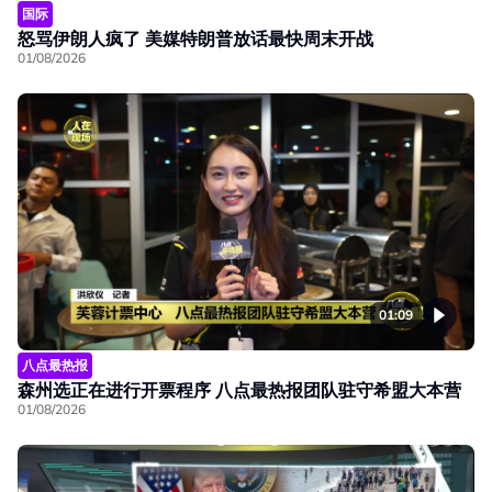
国际
怒骂伊朗人疯了 美媒特朗普放话最快周末开战
01/08/2026
01:09
八点最热报
森州选正在进行开票程序 八点最热报团队驻守希盟大本营
01/08/2026