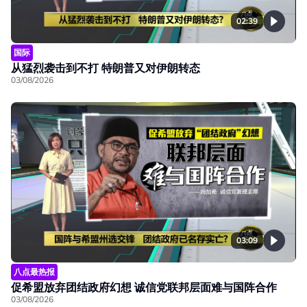
02:39
国际
从猛烈袭击到不打 特朗普又对伊朗转态
03/08/2026
03:09
八点最热报
促希盟放弃团结政府幻想 诚信党联邦层面难与国阵合作
03/08/2026