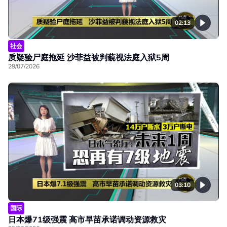
02:13
社会
质疑验尸庭拖延 沙菲益被判藐视法庭入狱5周
29/07/2026
03:10
国际
日本爆71级强震 高市早苗承诺调动资源救灾