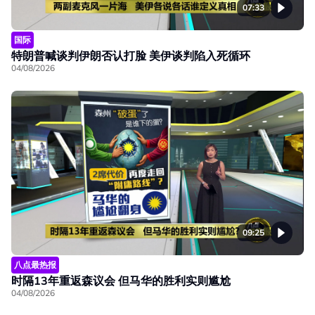
07:33
国际
特朗普喊谈判伊朗否认打脸 美伊谈判陷入死循环
04/08/2026
09:25
八点最热报
时隔13年重返森议会 但马华的胜利实则尴尬
04/08/2026