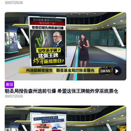
30/07/2026
08:55
政治
朝圣局报告森州选前引爆 希盟这张王牌能炸穿巫统票仓
30/07/2026