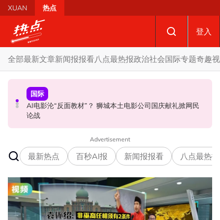
Skip to main content
XUAN
热点
登入
全部
最新文章
新闻报报看
八点最热报
政治
社会
国际
专题
奇趣
视
政治
国际
政治
AI电影沦“反面教材”？ 狮城本土电影公司国庆献礼掀网民
要求安华解释为何冻结MyKHAS权限 5蓝眼议员: 改革不是
驳斥全国大选提前举行 法米：各成员党承诺挺政府至届满
论战
把人民拨款政治化
Advertisement
最新热点
百秒AI报
新闻报报看
八点最热报