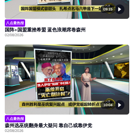
09:15
八点最热报
国阵+国盟重挫希盟 蓝色浪潮席卷森州
02/08/2026
10:04
八点最热报
森州选巫统翻身最大疑问 靠自己或靠伊党
02/08/2026