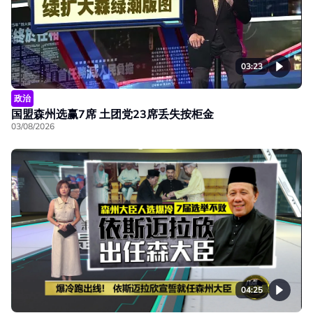
03:23
政治
国盟森州选赢7席 土团党23席丢失按柜金
03/08/2026
04:25