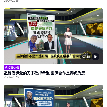
29/07/2026
07:38
八点最热报
巫统借伊党的刀来砍掉希盟 巫伊合作是养虎为患
29/07/2026