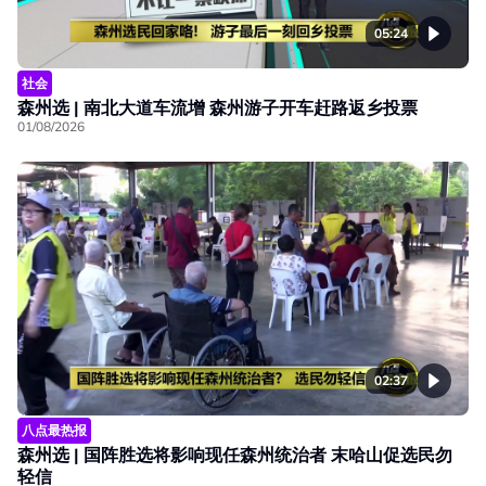
05:24
社会
森州选 | 南北大道车流增 森州游子开车赶路返乡投票
01/08/2026
02:37
八点最热报
森州选 | 国阵胜选将影响现任森州统治者 末哈山促选民勿
轻信