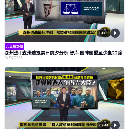
04:03
八点最热报
森州选 | 森州选投票日前夕分析 智库 国阵国盟至少赢22席
31/07/2026
02:44