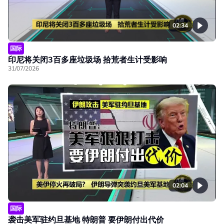
02:34
国际
印尼将关闭3百多座垃圾场 拾荒者生计受影响
31/07/2026
02:04
国际
袭击美军驻约旦基地 特朗普 要伊朗付出代价