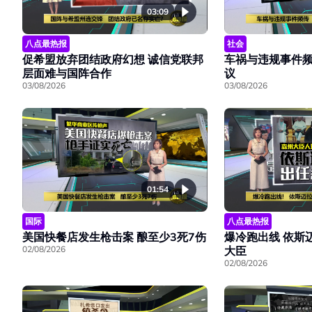
03:09
八点最热报
社会
促希盟放弃团结政府幻想 诚信党联邦
车祸与违规事件频
层面难与国阵合作
议
03/08/2026
03/08/2026
01:54
国际
八点最热报
美国快餐店发生枪击案 酿至少3死7伤
爆冷跑出线 依斯
02/08/2026
大臣
02/08/2026