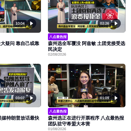
10:04
02:26
八点最热报
大疑问 靠自己或靠
森州选全军覆没 阿兹敏 土团党接受选
民决定
02/08/2026
03:07
01:09
八点最热报
美媒特朗普放话最快
森州选正在进行开票程序 八点最热报
团队驻守希盟大本营
01/08/2026