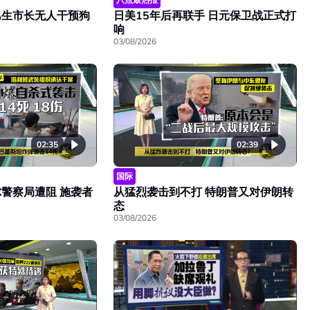
巴生市长无人干预狗
日美15年后再联手 日元保卫战正式打
响
03/08/2026
02:35
02:39
国际
警察局遭阻 施袭者
从猛烈袭击到不打 特朗普又对伊朗转
态
03/08/2026