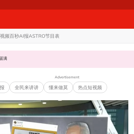
视频
百秒AI报
ASTRO节目表
礼掀网民论战
至届满
权限 5蓝眼议员: 改革不是把人民拨款政治化
Advertisement
报
全民来讲讲
懂来做莫
热点短视频