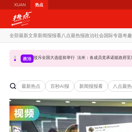
Skip to main content
XUAN
热点
全部
最新文章
新闻报报看
八点最热报
政治
社会
国际
专题
奇趣
AI电影沦“反面教材”？ 狮城本土电影公司国庆献
驳斥全国大选提前举行 法米：各成员党承诺挺政府
要求安华解释为何冻结MyKHAS
政治
政治
国际
最新热点
百秒AI报
新闻报报看
八点最热