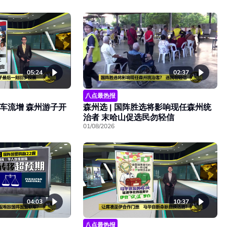
05:24
02:37
八点最热报
道车流增 森州游子开
森州选 | 国阵胜选将影响现任森州统
治者 末哈山促选民勿轻信
01/08/2026
04:03
10:37
八点最热报