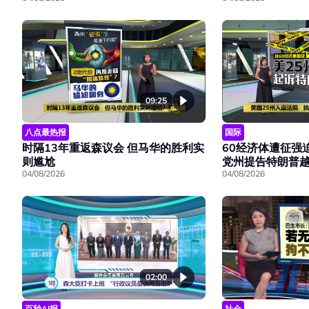
09:25
八点最热报
国际
时隔13年重返森议会 但马华的胜利实
60经济体遭征强
则尴尬
党州提告特朗普
04/08/2026
04/08/2026
02:00
百秒AI报
社会