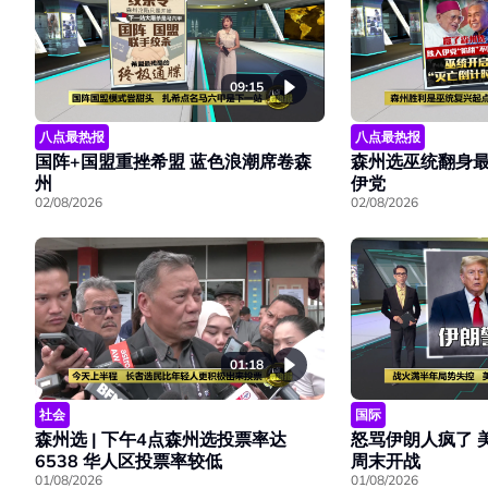
09:15
八点最热报
八点最热报
国阵+国盟重挫希盟 蓝色浪潮席卷森
森州选巫统翻身最
州
伊党
02/08/2026
02/08/2026
01:18
社会
国际
森州选 | 下午4点森州选投票率达
怒骂伊朗人疯了 
6538 华人区投票率较低
周末开战
01/08/2026
01/08/2026