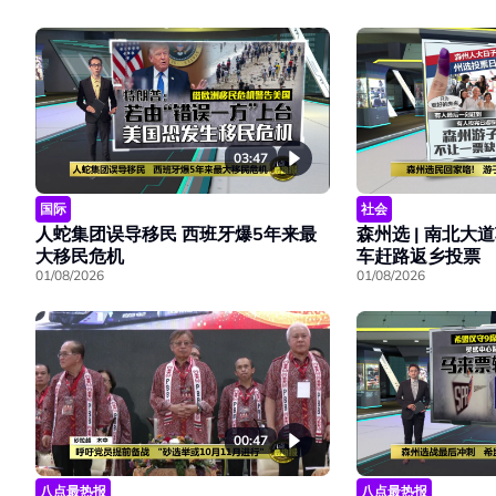
03:47
国际
社会
人蛇集团误导移民 西班牙爆5年来最
森州选 | 南北大
大移民危机
车赶路返乡投票
01/08/2026
01/08/2026
00:47
八点最热报
八点最热报