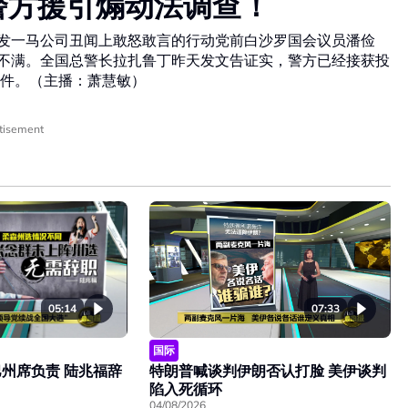
警方援引煽动法调查！
揭发一马公司丑闻上敢怒敢言的行动党前白沙罗国会议员潘俭
烈不满。全国总警长拉扎鲁丁昨天发文告证实，警方已经接获投
件。（主播：萧慧敏）
tisement
05:14
07:33
国际
州席负责 陆兆福辞
特朗普喊谈判伊朗否认打脸 美伊谈判
陷入死循环
04/08/2026