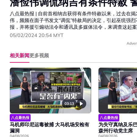
潘俭伟调侃纳吉有条件特赦 
八点最热报 | 自前首相纳吉获得有条件特赦以来，过去在
伟，频频在面子书发文“调侃”特赦局的决定，引起巫统强
报，并将援引煽动法令和通讯及多媒体法令，来调查这起案
05/02/2024 20:54 MYT
Adver
相关新闻
更多视频
03:13
八点最热报
八点最热报
马机师印尼运毒被捕 大马机场安检有
为失守真纳及乐巴
漏洞
森州行动党主席
04/08/2026
04/08/2026