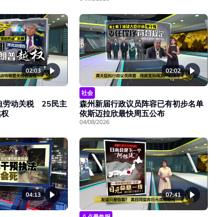
02:03
02:02
社会
迫劳动关税 25民主
森州新届行政议员阵容已有初步名单
越权
依斯迈拉欣最快周五公布
04/08/2026
04:13
07:41
八点最热报