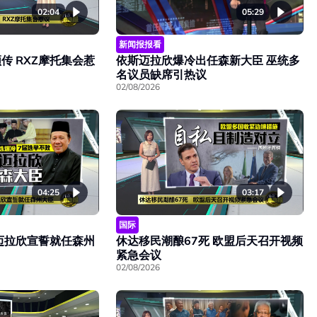
02:04
05:29
新闻报报看
传 RXZ摩托集会惹
依斯迈拉欣爆冷出任森新大臣 巫统多
名议员缺席引热议
02/08/2026
04:25
03:17
国际
迈拉欣宣誓就任森州
休达移民潮酿67死 欧盟后天召开视频
紧急会议
02/08/2026