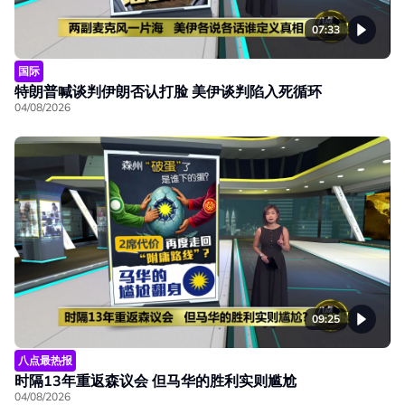
07:33
国际
特朗普喊谈判伊朗否认打脸 美伊谈判陷入死循环
04/08/2026
09:25
八点最热报
时隔13年重返森议会 但马华的胜利实则尴尬
04/08/2026