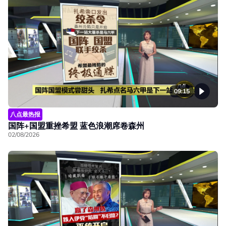
09:15
八点最热报
国阵+国盟重挫希盟 蓝色浪潮席卷森州
02/08/2026