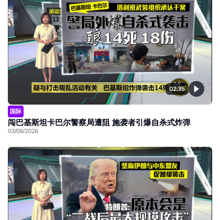
02:35
国际
闯巴基斯坦卡巴尔警察局遭阻 施袭者引爆自杀式炸弹
03/08/2026