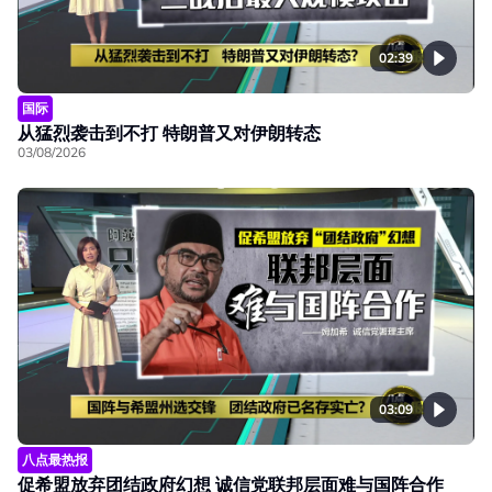
02:39
国际
从猛烈袭击到不打 特朗普又对伊朗转态
03/08/2026
03:09
八点最热报
促希盟放弃团结政府幻想 诚信党联邦层面难与国阵合作