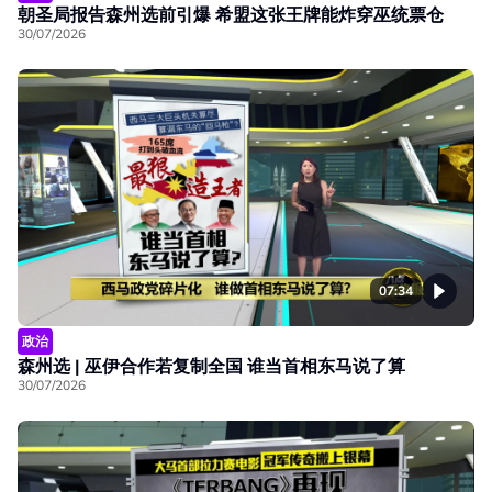
朝圣局报告森州选前引爆 希盟这张王牌能炸穿巫统票仓
30/07/2026
07:34
政治
森州选 | 巫伊合作若复制全国 谁当首相东马说了算
30/07/2026