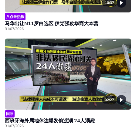
10:37
八点最热报
马华出让N11罗白选区 伊党强攻华裔大本营
31/07/2026
02:27
国际
西班牙海外属地休达爆发偷渡潮 24人溺毙
31/07/2026