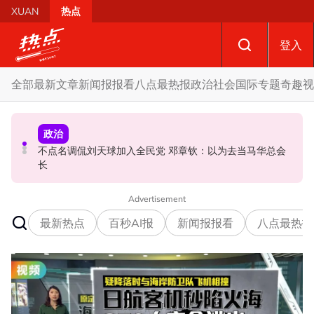
Skip to main content
XUAN
热点
登入
全部
最新文章
新闻报报看
八点最热报
政治
社会
国际
专题
奇趣
视
政治
政治
社会
不点名调侃刘天球加入全民党 邓章钦：以为去当马华总会
马六甲州选 | 开放看待甲州选合作模式 国盟: 协商互换议席
国歌响起华人庙宇千人齐肃立 网友动容：这才是真正的马
长
没问题
来西亚
Advertisement
最新热点
百秒AI报
新闻报报看
八点最热报