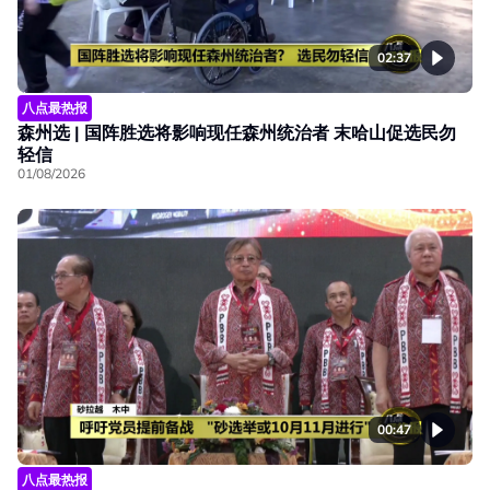
02:37
八点最热报
森州选 | 国阵胜选将影响现任森州统治者 末哈山促选民勿
轻信
01/08/2026
00:47
八点最热报