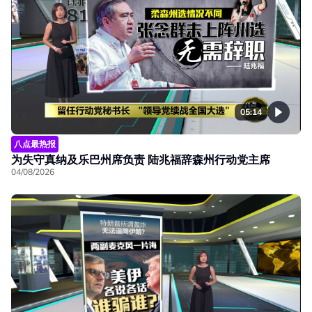
05:14
八点最热报
为失守真纳及乐巴州席负责 陆兆福辞森州行动党主席
04/08/2026