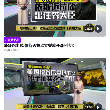
04:25
八点最热报
爆冷跑出线 依斯迈拉欣宣誓就任森州大臣
02/08/2026
01:54