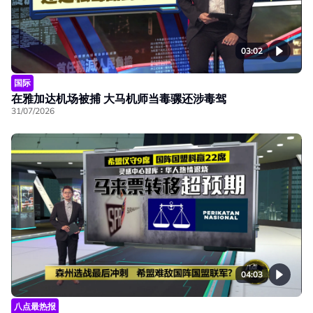
03:02
国际
在雅加达机场被捕 大马机师当毒骡还涉毒驾
31/07/2026
04:03
八点最热报