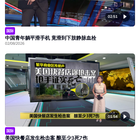
02:51
国际
中国青年躺平滑手机 竟滑到下肢静脉血栓
02/08/2026
01:54
国际
美国快餐店发生枪击案 酿至少3死7伤