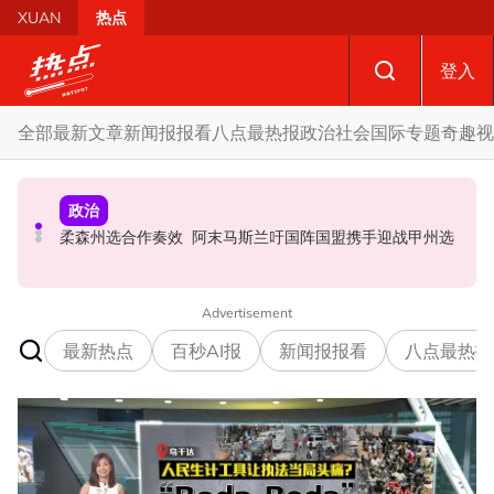
Skip to main content
XUAN
热点
登入
全部
最新文章
新闻报报看
八点最热报
政治
社会
国际
专题
奇趣
视
政治
财经
社会
SST成华商远离希盟因素？ 阿末马斯兰：华裔商家更倾向
摩托车况欠佳、骑士疲劳肇祸 RXZ主办方否认非法飙车引
柔森州选合作奏效 阿末马斯兰吁国阵国盟携手迎战甲州选
GST机制
发车祸
Advertisement
最新热点
百秒AI报
新闻报报看
八点最热报