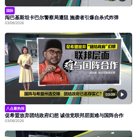
国际
闯巴基斯坦卡巴尔警察局遭阻 施袭者引爆自杀式炸弹
03/08/2026
03:09
八点最热报
促希盟放弃团结政府幻想 诚信党联邦层面难与国阵合作
03/08/2026