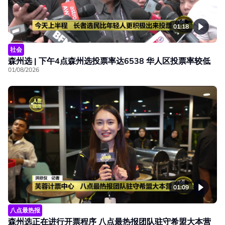
01:18
社会
森州选 | 下午4点森州选投票率达6538 华人区投票率较低
01/08/2026
01:09
八点最热报
森州选正在进行开票程序 八点最热报团队驻守希盟大本营