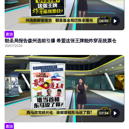
08:55
政治
朝圣局报告森州选前引爆 希盟这张王牌能炸穿巫统票仓
30/07/2026
07:34
政治