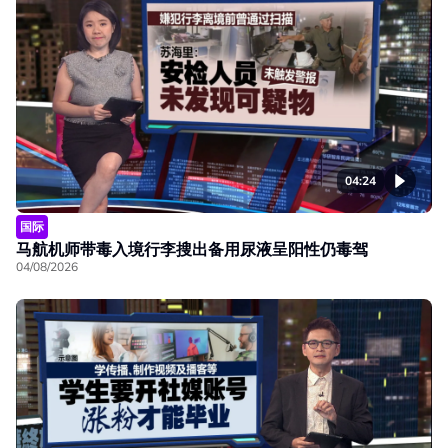
04:24
国际
马航机师带毒入境行李搜出备用尿液呈阳性仍毒驾
04/08/2026