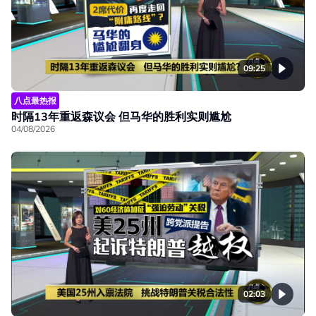
09:25
八点最热报
时隔13年重返森议会 但马华的胜利实则尴尬
04/08/2026
02:03