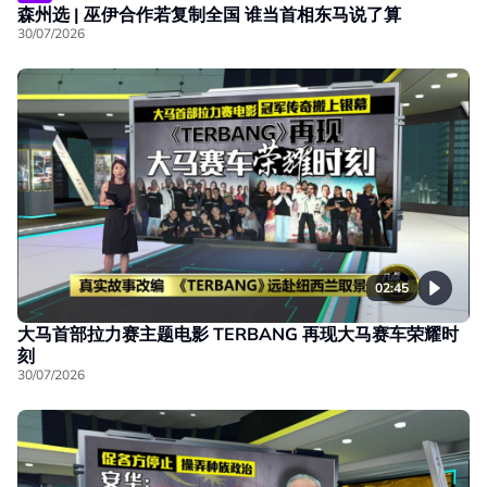
森州选 | 巫伊合作若复制全国 谁当首相东马说了算
30/07/2026
02:45
大马首部拉力赛主题电影 TERBANG 再现大马赛车荣耀时
刻
30/07/2026