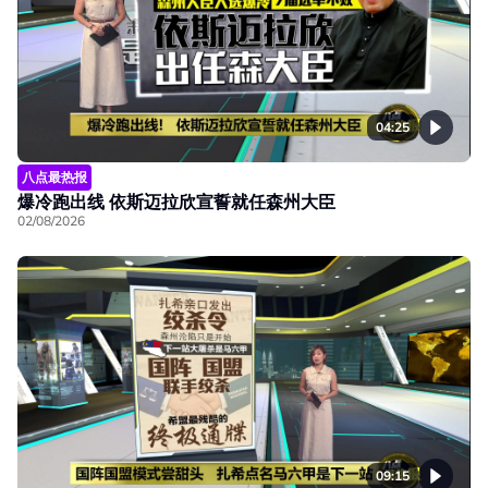
04:25
八点最热报
爆冷跑出线 依斯迈拉欣宣誓就任森州大臣
02/08/2026
09:15