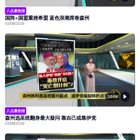
八点最热报
国阵+国盟重挫希盟 蓝色浪潮席卷森州
02/08/2026
10:04
八点最热报
森州选巫统翻身最大疑问 靠自己或靠伊党
02/08/2026