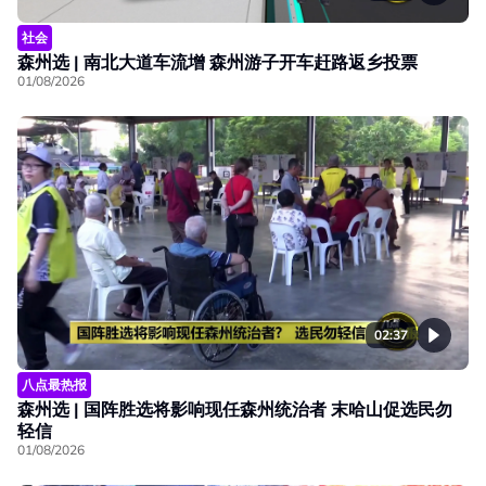
社会
森州选 | 南北大道车流增 森州游子开车赶路返乡投票
01/08/2026
02:37
八点最热报
森州选 | 国阵胜选将影响现任森州统治者 末哈山促选民勿
轻信
01/08/2026