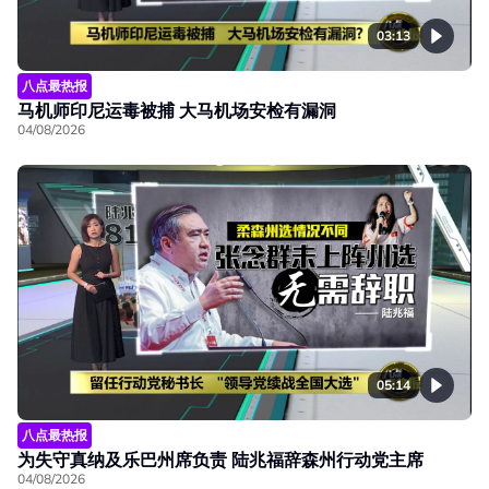
03:13
八点最热报
马机师印尼运毒被捕 大马机场安检有漏洞
04/08/2026
05:14
八点最热报
为失守真纳及乐巴州席负责 陆兆福辞森州行动党主席
04/08/2026