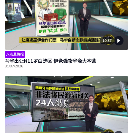
10:37
八点最热报
马华出让N11罗白选区 伊党强攻华裔大本营
31/07/2026