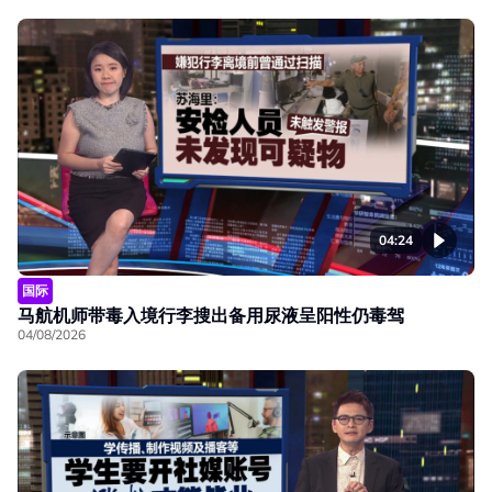
04:24
国际
马航机师带毒入境行李搜出备用尿液呈阳性仍毒驾
04/08/2026