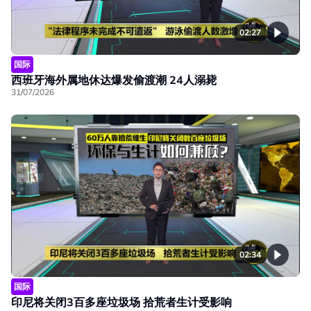
02:27
国际
西班牙海外属地休达爆发偷渡潮 24人溺毙
31/07/2026
02:34
国际
印尼将关闭3百多座垃圾场 拾荒者生计受影响