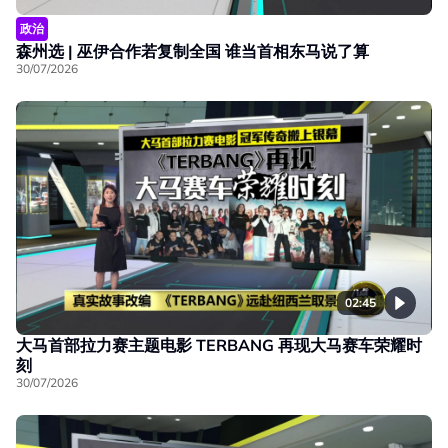
政治
森州选 | 巫伊合作若复制全国 谁当首相东马说了算
30/07/2026
02:45
大马首部拉力赛主题电影 TERBANG 再现大马赛车荣耀时
刻
30/07/2026