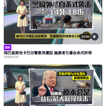
02:35
国际
闯巴基斯坦卡巴尔警察局遭阻 施袭者引爆自杀式炸弹
03/08/2026