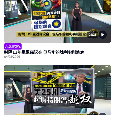
09:25
八点最热报
时隔13年重返森议会 但马华的胜利实则尴尬
04/08/2026