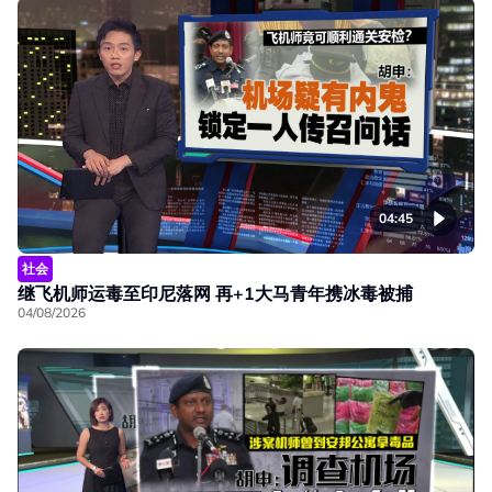
04:45
社会
继飞机师运毒至印尼落网 再+1大马青年携冰毒被捕
04/08/2026