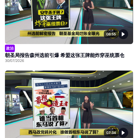
08:55
政治
朝圣局报告森州选前引爆 希盟这张王牌能炸穿巫统票仓
30/07/2026
07:34