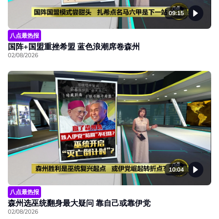
09:15
八点最热报
国阵+国盟重挫希盟 蓝色浪潮席卷森州
02/08/2026
10:04
八点最热报
森州选巫统翻身最大疑问 靠自己或靠伊党
02/08/2026