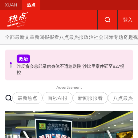
Skip to main content
XUAN
热点
登入
全部
最新文章
新闻报报看
八点最热报
政治
社会
国际
专题
奇趣
视
政治
政治
社会
昨反贪会总部录供身体不适急送院 沙比里案件延至827提
蓝潮或冲击槟州政治版图 学者：希盟三分之二执政优势恐
亲友互助“标会”不违法 惟参与者权益不受法律保障
控
不保
Advertisement
最新热点
百秒AI报
新闻报报看
八点最热报