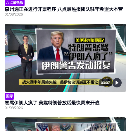
八点最热报
森州选正在进行开票程序 八点最热报团队驻守希盟大本营
01/08/2026
03:07
国际
怒骂伊朗人疯了 美媒特朗普放话最快周末开战
01/08/2026