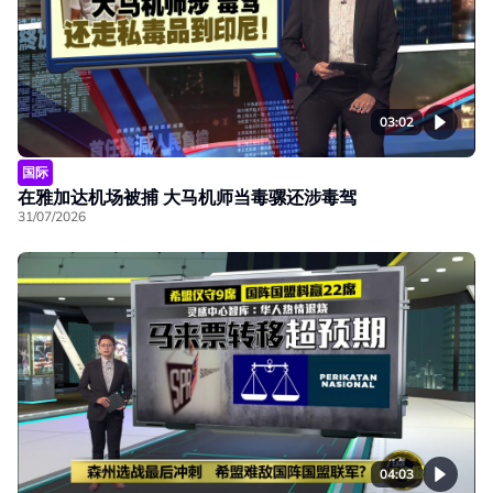
03:02
国际
在雅加达机场被捕 大马机师当毒骡还涉毒驾
31/07/2026
04:03