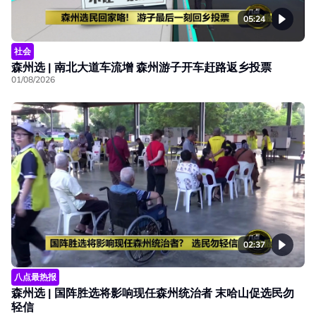
05:24
社会
森州选 | 南北大道车流增 森州游子开车赶路返乡投票
01/08/2026
02:37
八点最热报
森州选 | 国阵胜选将影响现任森州统治者 末哈山促选民勿
轻信