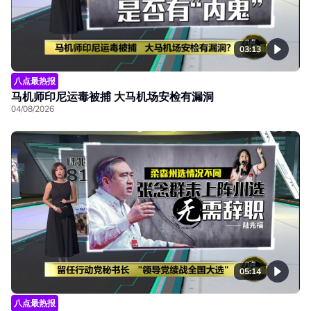
03:13
八点最热报
马机师印尼运毒被捕 大马机场安检有漏洞
04/08/2026
05:14
八点最热报