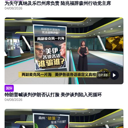
为失守真纳及乐巴州席负责 陆兆福辞森州行动党主席
04/08/2026
07:33
国际
特朗普喊谈判伊朗否认打脸 美伊谈判陷入死循环
04/08/2026