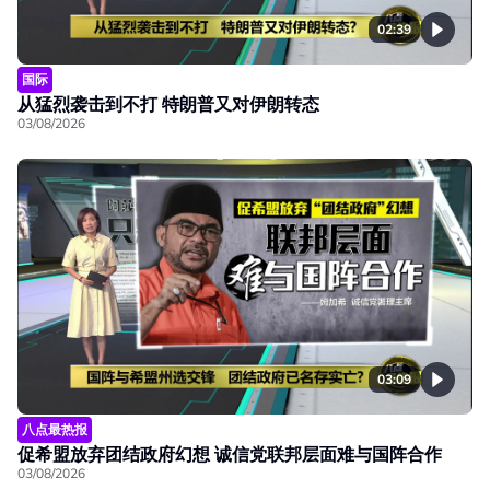
02:39
国际
从猛烈袭击到不打 特朗普又对伊朗转态
03/08/2026
03:09
八点最热报
促希盟放弃团结政府幻想 诚信党联邦层面难与国阵合作
03/08/2026