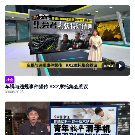
02:04
社会
车祸与违规事件频传 RXZ摩托集会惹议
03/08/2026