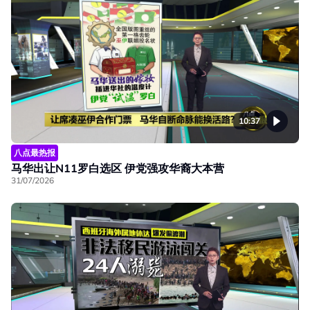
10:37
八点最热报
马华出让N11罗白选区 伊党强攻华裔大本营
31/07/2026