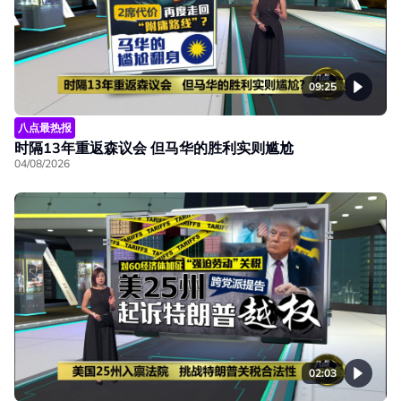
09:25
八点最热报
时隔13年重返森议会 但马华的胜利实则尴尬
04/08/2026
02:03