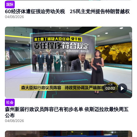
国际
60经济体遭征强迫劳动关税 25民主党州提告特朗普越权
04/08/2026
02:02
社会
森州新届行政议员阵容已有初步名单 依斯迈拉欣最快周五
公布
04/08/2026