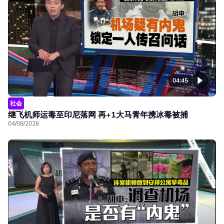
04:45
社会
继飞机师运毒至印尼落网 再+1大马青年携冰毒被捕
04/08/2026