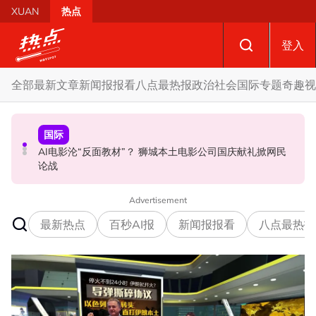
Skip to main content
XUAN
热点
登入
全部
最新文章
新闻报报看
八点最热报
政治
社会
国际
专题
奇趣
视
国际
政治
政治
AI电影沦“反面教材”？ 狮城本土电影公司国庆献礼掀网民
要求安华解释为何冻结MyKHAS权限 5蓝眼议员: 改革不是
驳斥全国大选提前举行 法米：各成员党承诺挺政府至届满
论战
把人民拨款政治化
Advertisement
最新热点
百秒AI报
新闻报报看
八点最热报