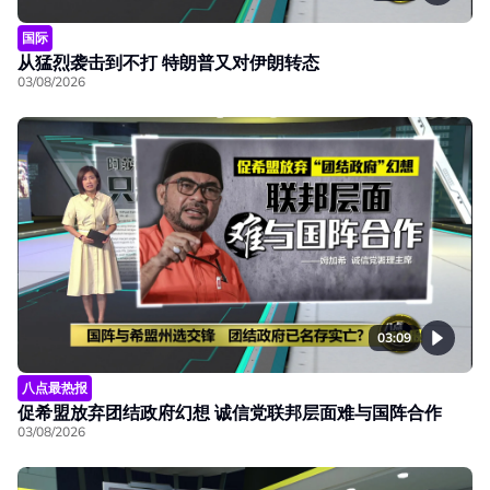
国际
从猛烈袭击到不打 特朗普又对伊朗转态
03/08/2026
03:09
八点最热报
促希盟放弃团结政府幻想 诚信党联邦层面难与国阵合作
03/08/2026