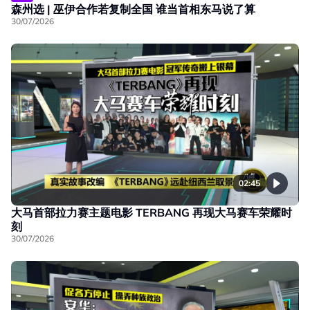
森州选 | 巫伊合作若复制全国 谁当首相东马说了算
30/07/2026
02:45
大马首部拉力赛主题电影 TERBANG 再现大马赛车荣耀时
刻
30/07/2026