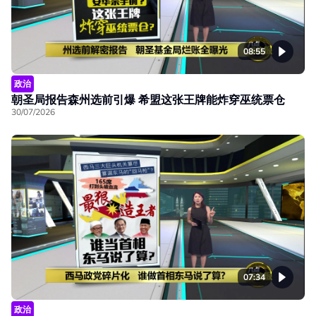
08:55
政治
朝圣局报告森州选前引爆 希盟这张王牌能炸穿巫统票仓
30/07/2026
07:34
政治