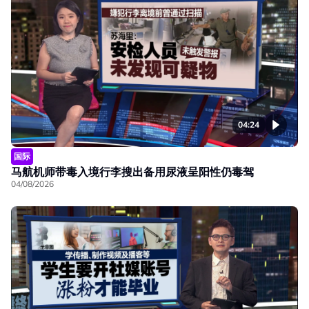
04:24
国际
马航机师带毒入境行李搜出备用尿液呈阳性仍毒驾
04/08/2026