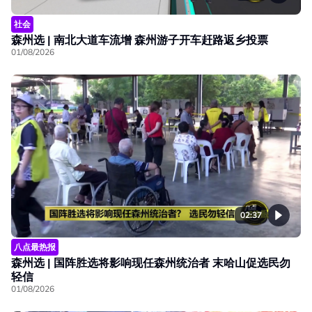
社会
森州选 | 南北大道车流增 森州游子开车赶路返乡投票
01/08/2026
02:37
八点最热报
森州选 | 国阵胜选将影响现任森州统治者 末哈山促选民勿
轻信
01/08/2026