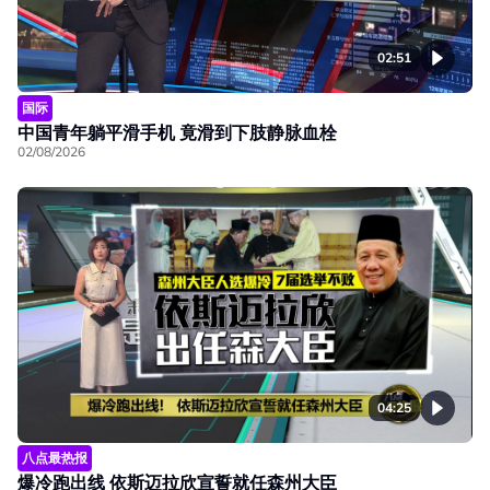
02:51
国际
中国青年躺平滑手机 竟滑到下肢静脉血栓
02/08/2026
04:25
八点最热报
爆冷跑出线 依斯迈拉欣宣誓就任森州大臣