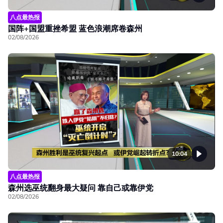
八点最热报
国阵+国盟重挫希盟 蓝色浪潮席卷森州
02/08/2026
10:04
八点最热报
森州选巫统翻身最大疑问 靠自己或靠伊党
02/08/2026