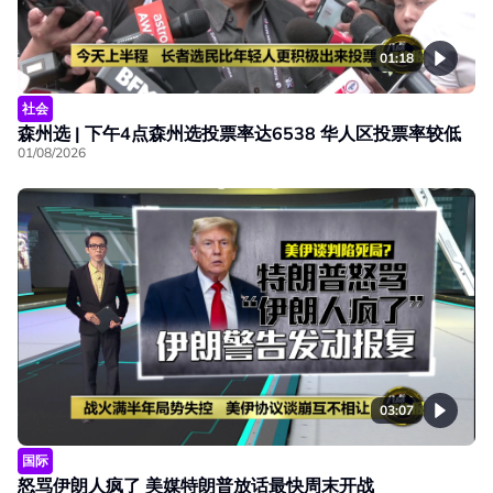
01:18
社会
森州选 | 下午4点森州选投票率达6538 华人区投票率较低
01/08/2026
03:07
国际
怒骂伊朗人疯了 美媒特朗普放话最快周末开战