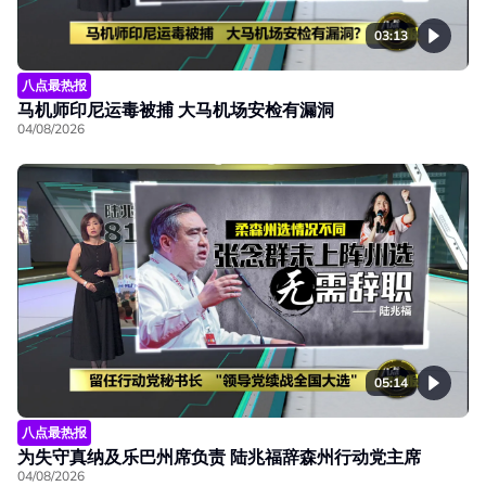
03:13
八点最热报
马机师印尼运毒被捕 大马机场安检有漏洞
04/08/2026
05:14
八点最热报
为失守真纳及乐巴州席负责 陆兆福辞森州行动党主席
04/08/2026