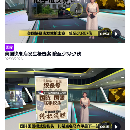
01:54
国际
美国快餐店发生枪击案 酿至少3死7伤
02/08/2026
09:15