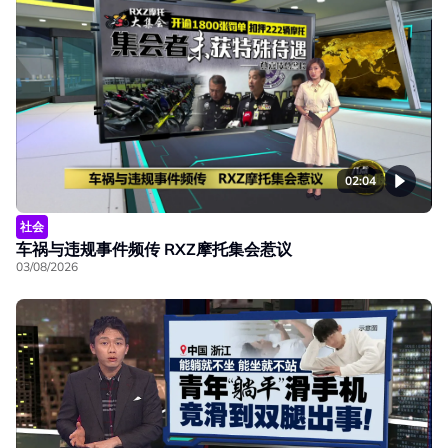
02:04
社会
车祸与违规事件频传 RXZ摩托集会惹议
03/08/2026