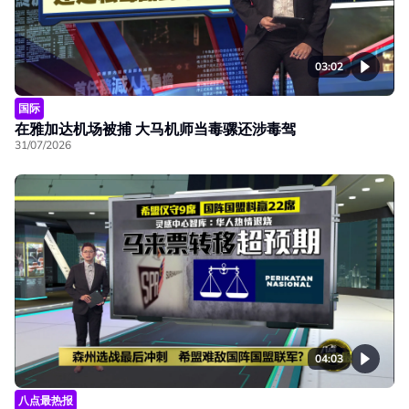
03:02
国际
在雅加达机场被捕 大马机师当毒骡还涉毒驾
31/07/2026
04:03
八点最热报