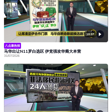
10:37
八点最热报
马华出让N11罗白选区 伊党强攻华裔大本营
31/07/2026