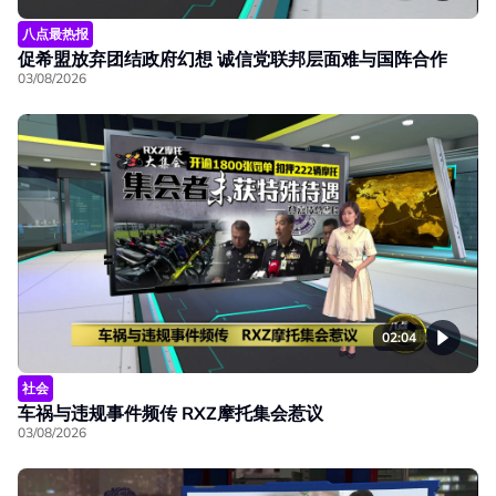
八点最热报
促希盟放弃团结政府幻想 诚信党联邦层面难与国阵合作
03/08/2026
02:04
社会
车祸与违规事件频传 RXZ摩托集会惹议
03/08/2026