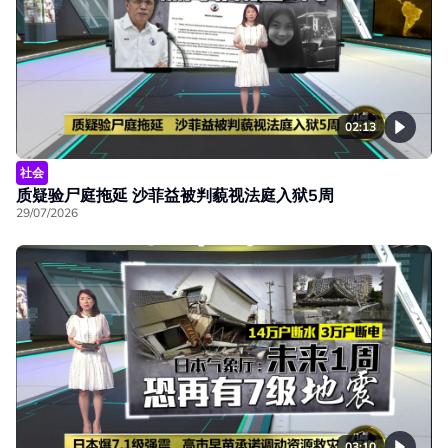
02:13
社会
质疑验尸庭拖延 沙菲益被判藐视法庭入狱5周
29/07/2026
03:10