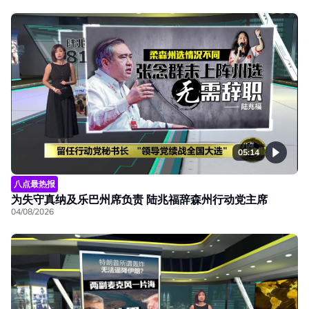
05:14
八点最热报
为失守真纳及乐巴州席负责 陆兆福辞森州行动党主席
04/08/2026