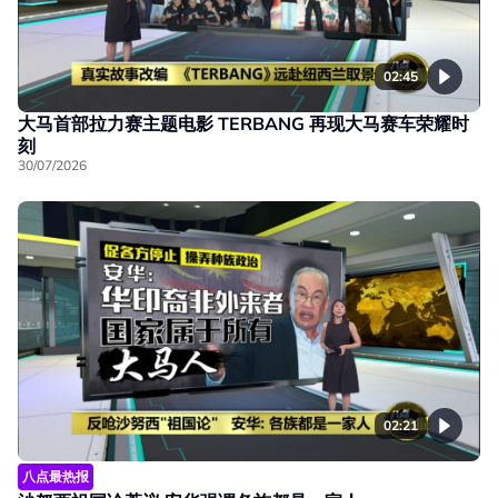
02:45
大马首部拉力赛主题电影 TERBANG 再现大马赛车荣耀时
刻
30/07/2026
02:21
八点最热报