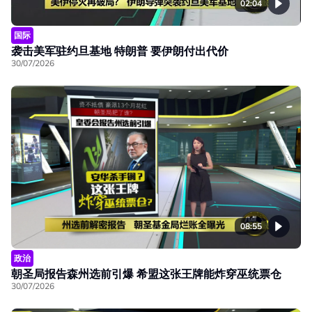
02:04
国际
袭击美军驻约旦基地 特朗普 要伊朗付出代价
30/07/2026
08:55
政治
朝圣局报告森州选前引爆 希盟这张王牌能炸穿巫统票仓
30/07/2026