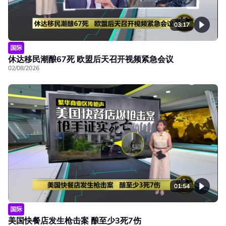
03:17
国际
休达移民潮酿67死 欧盟后天召开视频紧急会议
02/08/2026
01:54
国际
美国快餐店发生枪击案 酿至少3死7伤