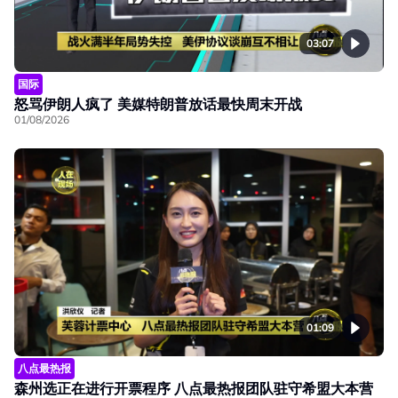
03:07
国际
怒骂伊朗人疯了 美媒特朗普放话最快周末开战
01/08/2026
01:09
八点最热报
森州选正在进行开票程序 八点最热报团队驻守希盟大本营