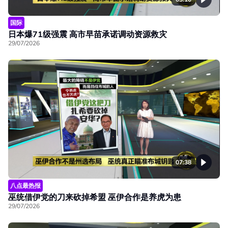
国际
日本爆71级强震 高市早苗承诺调动资源救灾
29/07/2026
07:38
八点最热报
巫统借伊党的刀来砍掉希盟 巫伊合作是养虎为患
29/07/2026