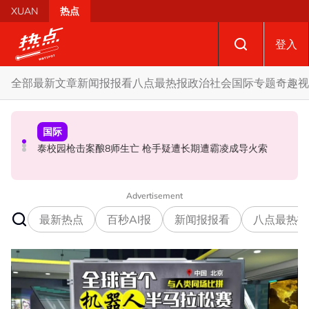
Skip to main content
XUAN
热点
登入
全部
最新文章
新闻报报看
八点最热报
政治
社会
国际
专题
奇趣
视
国际
政治
政治
促努鲁依莎辞职后勿重返政坛 罗诗雅：给他人机会领导公
炮轰哈迪不了解章程 阿兹敏：国盟无“自动退盟”规定
泰校园枪击案酿8师生亡 枪手疑遭长期遭霸凌成导火索
正党
Advertisement
最新热点
百秒AI报
新闻报报看
八点最热报