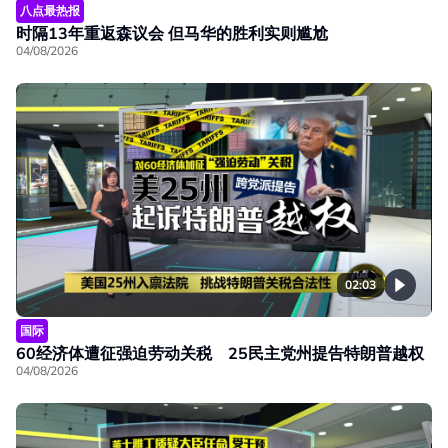
八点最热报
时隔13年重返森议会 但马华的胜利实则尴尬
04/08/2026
02:03
国际
60经济体遭征强迫劳动关税 25民主党州提告特朗普越权
04/08/2026