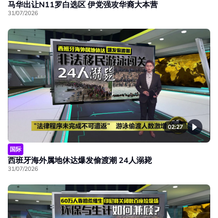
马华出让N11罗白选区 伊党强攻华裔大本营
31/07/2026
02:27
国际
西班牙海外属地休达爆发偷渡潮 24人溺毙
31/07/2026