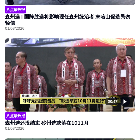
八点最热报
森州选 | 国阵胜选将影响现任森州统治者 末哈山促选民勿
轻信
01/08/2026
00:47
八点最热报
森州选还没结束 砂州选或落在1011月
01/08/2026