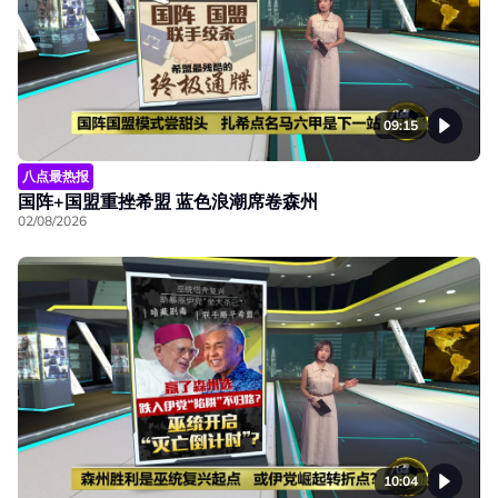
09:15
八点最热报
国阵+国盟重挫希盟 蓝色浪潮席卷森州
02/08/2026
10:04