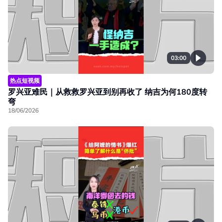
03:00
热点短视频
罗兴亚难民｜从救救罗兴亚到别再收了 纳吉为何180度转
弯
18/06/2026