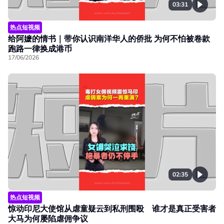
03:31
热点短视频
给阿嬷的情书｜带你认识南洋华人的侨批 为何不怕被卷款
跑路一律换成港币
17/06/2026
02:35
热点短视频
惊动印尼大使馆从虐童疑云到私刑围殴 谁才是真正受害者
大马为何屡陷虐佣争议