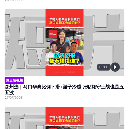
05:00
热点短视频
森州选｜马口华裔比例下滑+游子冷感 张聒翔守土战也是五
五波
27/07/2026