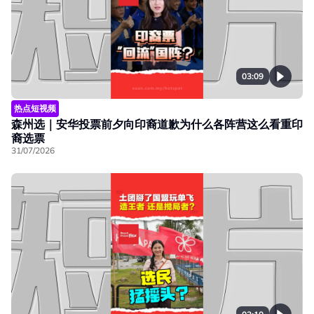
03:09
热点短视频
森州选｜安华投票前夕向印裔道歉为什么各阵营这么看重印
裔选票
31/07/2026