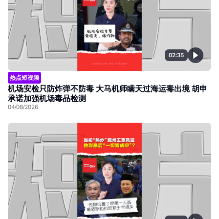
02:35
热点短视频
机场安检只防炸弹不防毒 大马机师瞒天过海运毒出境 胡申
承诺加强机场毒品检测
04/08/2026