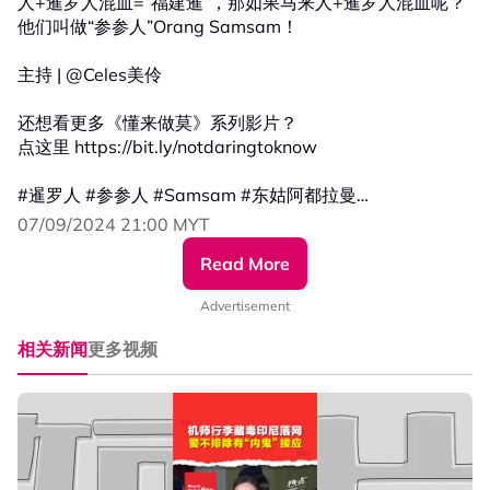
人+暹罗人混血=“福建暹”，那如果马来人+暹罗人混血呢？
他们叫做“参参人”Orang Samsam！
主持 | @Celes美伶
还想看更多《懂来做莫》系列影片？
点这里 https://bit.ly/notdaringtoknow
#暹罗人 #参参人 #Samsam #东姑阿都拉曼
#InilahKITA #认识大马多元社群
07/09/2024 21:00 MYT
#不懂没关系 #懂了也没用 #冷知识
Read More
#发射热点 #84hotspot #懂来做莫
Advertisement
更多新闻资讯看这里 ▹ https://xuan.com.my/hotspot
相关新闻
更多视频