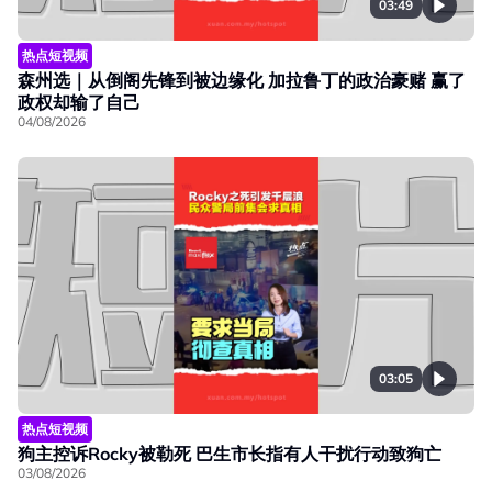
03:49
热点短视频
森州选｜从倒阁先锋到被边缘化 加拉鲁丁的政治豪赌 赢了
政权却输了自己
04/08/2026
03:05
热点短视频
狗主控诉Rocky被勒死 巴生市长指有人干扰行动致狗亡
03/08/2026