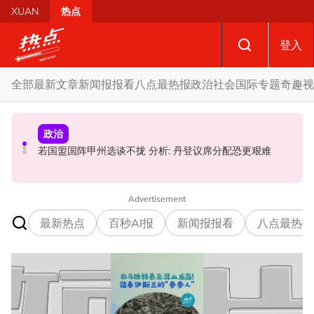
Skip to main content
XUAN
热点
登入
全部
最新文章
新闻报报看
八点最热报
政治
社会
国际
专题
奇趣
视
国际
政治
政治
AI电影沦“反面教材”？ 狮城本土电影公司国庆献礼掀网民
要求安华解释为何冻结MyKHAS权限 5蓝眼议员: 改革不是
若国盟国阵甲州选谈不拢 分析: 丹登议席分配恐更艰难
论战
把人民拨款政治化
Advertisement
最新热点
百秒AI报
新闻报报看
八点最热报