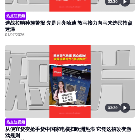
02:30
热点短视频
选战拉响种族警报 先是月亮哈迪 敦马接力向马来选民指点
迷津
01/07/2026
03:39
热点短视频
从便宜货变抢手货中国家电横扫欧洲热浪 它凭这招改变游
戏规则