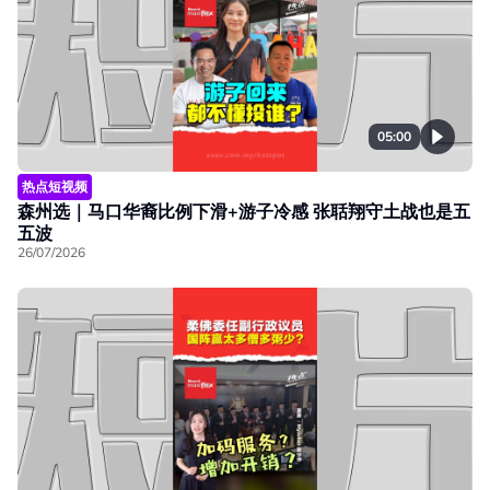
05:00
热点短视频
森州选｜马口华裔比例下滑+游子冷感 张聒翔守土战也是五
五波
26/07/2026