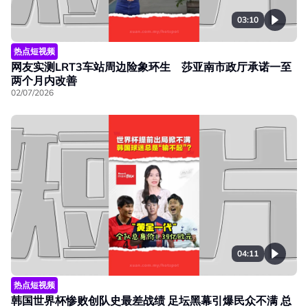
03:10
热点短视频
网友实测LRT3车站周边险象环生 莎亚南市政厅承诺一至
两个月内改善
02/07/2026
04:11
热点短视频
韩国世界杯惨败创队史最差战绩 足坛黑幕引爆民众不满 总