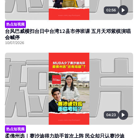
02:56
热点短视频
台风巴威横扫台日中台湾12县市停班课 五月天邓紫棋演唱
会喊停
10/07/2026
04:23
热点短视频
柔佛州选｜赛沙迪得力助手首次上阵 民众却只认赛沙迪