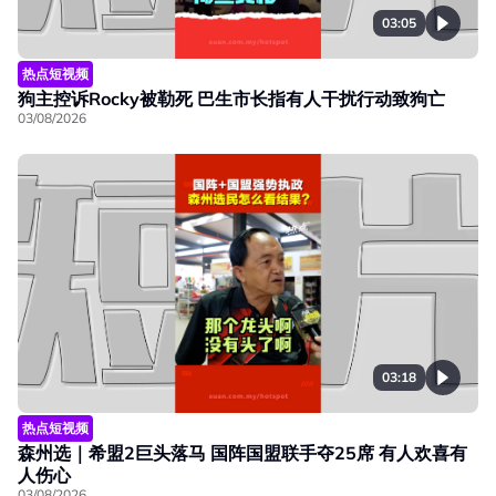
03:05
热点短视频
狗主控诉Rocky被勒死 巴生市长指有人干扰行动致狗亡
03/08/2026
03:18
热点短视频
森州选｜希盟2巨头落马 国阵国盟联手夺25席 有人欢喜有
人伤心
03/08/2026