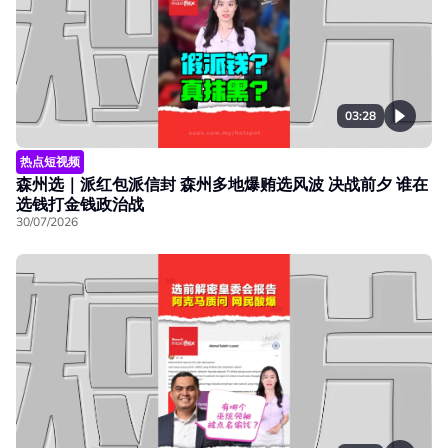
03:28
热点短视频
森州选｜派红包派信封 森州多地爆贿选风波 决战前夕 谁在
选钱打金钱政治战
30/07/2026