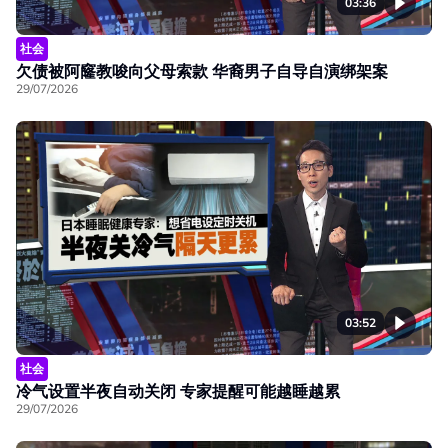
03:36
社会
欠债被阿窿教唆向父母索款 华裔男子自导自演绑架案
29/07/2026
03:52
社会
冷气设置半夜自动关闭 专家提醒可能越睡越累
29/07/2026