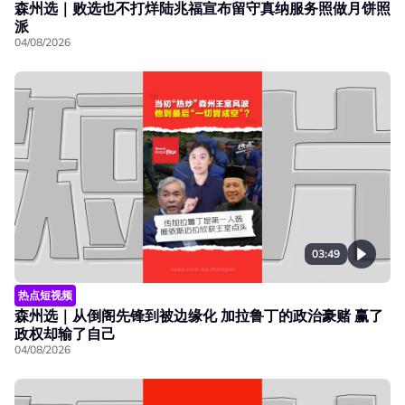
森州选｜败选也不打烊陆兆福宣布留守真纳服务照做月饼照
派
04/08/2026
03:49
热点短视频
森州选｜从倒阁先锋到被边缘化 加拉鲁丁的政治豪赌 赢了
政权却输了自己
04/08/2026