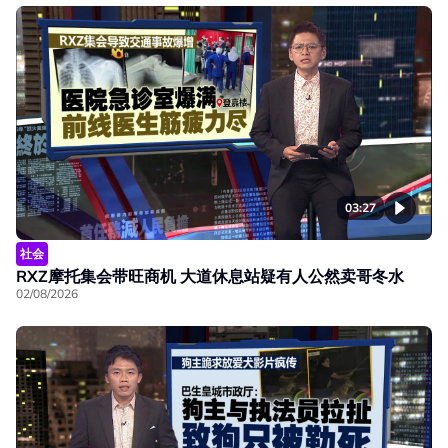
03:27
社会
RXZ摩托集会带旺商机 大道休息站疑有人公然卖哥冬水
02/08/2026