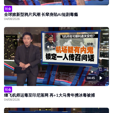
社会
全球掀新型鸦片风潮 长辈身陷AI短剧毒瘾
04/08/2026
04:45
社会
继飞机师运毒至印尼落网 再+1大马青年携冰毒被捕
04/08/2026