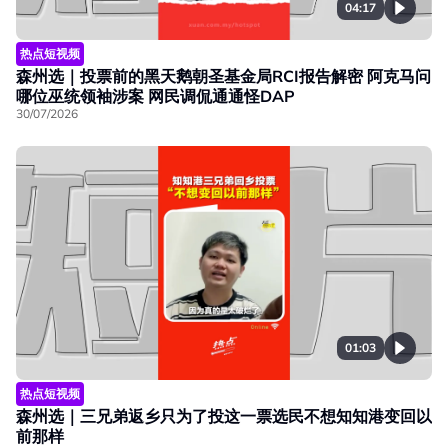
04:17
热点短视频
森州选｜投票前的黑天鹅朝圣基金局RCI报告解密 阿克马问
哪位巫统领袖涉案 网民调侃通通怪DAP
30/07/2026
01:03
热点短视频
森州选｜三兄弟返乡只为了投这一票选民不想知知港变回以
前那样