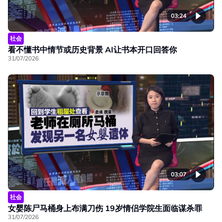
03:24
社会
看不懂书中情节或历史背景 AI让书本开口回答你
31/07/2026
03:07
社会
女婴陈尸马桶身上布满刀伤 19岁情侣学院生面临谋杀罪
31/07/2026