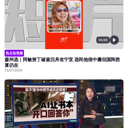
01:03
热点短视频
森州选｜阿敏努丁破釜沉舟攻宁宜 选民他很中庸但国阵胜
算仍在
31/07/2026