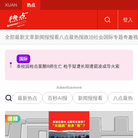
Skip to main content
XUAN
热点
登入
全部
最新文章
新闻报报看
八点最热报
政治
社会
国际
专题
奇趣
视
政治
国际
政治
促努鲁依莎辞职后勿重返政坛 罗诗雅：给他人机会领导公
炮轰哈迪不了解章程 阿兹敏：国盟无“自动退盟”规定
泰校园枪击案酿8师生亡 枪手疑遭长期遭霸凌成导火索
正党
Advertisement
最新热点
百秒AI报
新闻报报看
八点最热报