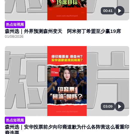
00:41
热点短视频
森州选｜外界预测森州变天 阿米努丁希盟至少赢19席
01/08/2026
03:09
热点短视频
森州选｜安华投票前夕向印裔道歉为什么各阵营这么看重印
裔选票