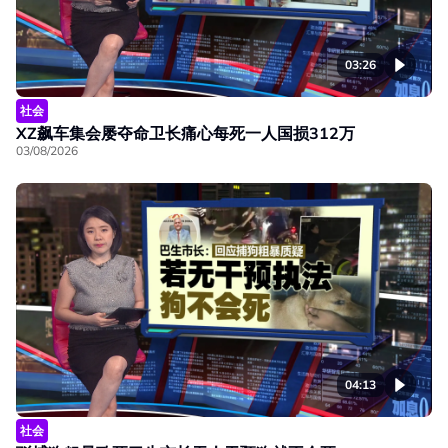
03:26
社会
XZ飙车集会屡夺命卫长痛心每死一人国损312万
03/08/2026
04:13
社会