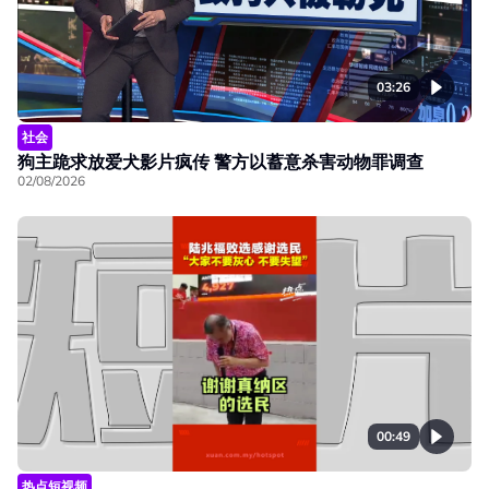
03:26
社会
狗主跪求放爱犬影片疯传 警方以蓄意杀害动物罪调查
02/08/2026
00:49
热点短视频