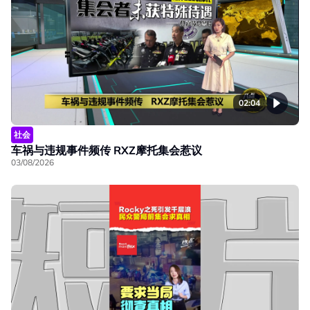
02:04
社会
车祸与违规事件频传 RXZ摩托集会惹议
03/08/2026