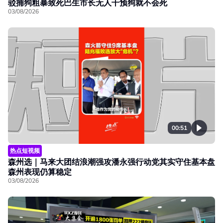
驳捕狗粗暴致死巴生市长无人干预狗就不会死
03/08/2026
00:51
热点短视频
森州选｜马来大团结浪潮强攻潘永强行动党其实守住基本盘
森州表现仍算稳定
03/08/2026