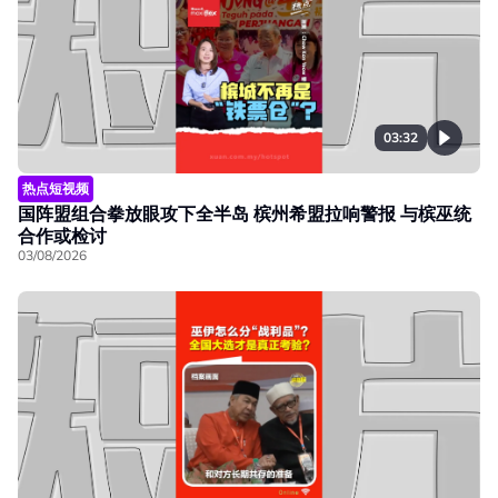
03:32
热点短视频
国阵盟组合拳放眼攻下全半岛 槟州希盟拉响警报 与槟巫统
合作或检讨
03/08/2026