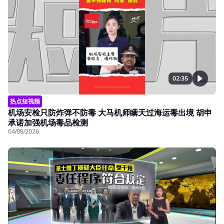
02:35
热点短视频
机场安检只防炸弹不防毒 大马机师瞒天过海运毒出境 胡申
承诺加强机场毒品检测
04/08/2026