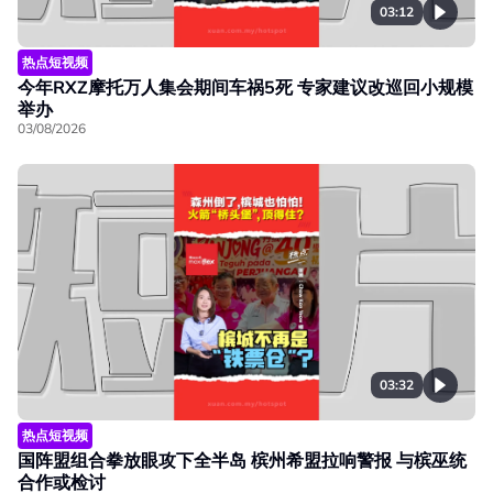
03:12
热点短视频
今年RXZ摩托万人集会期间车祸5死 专家建议改巡回小规模
举办
03/08/2026
03:32
热点短视频
国阵盟组合拳放眼攻下全半岛 槟州希盟拉响警报 与槟巫统
合作或检讨