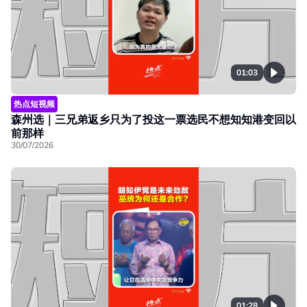
01:03
热点短视频
森州选｜三兄弟返乡只为了投这一票选民不想知知港变回以
前那样
30/07/2026
01:28