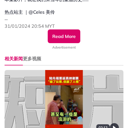
热点站主 ｜@Celes 美伶
#联邦直辖区 #吉隆坡 #布城 #纳闽 #沙巴 #雪兰莪
31/01/2024 20:54 MYT
#发射热点 #84hotspot #热点短视频 #全民来讲讲
Read More
更多新闻资讯看这里 ▹ https://xuan.com.my/hotspot
Advertisement
相关新闻
更多视频
02:12