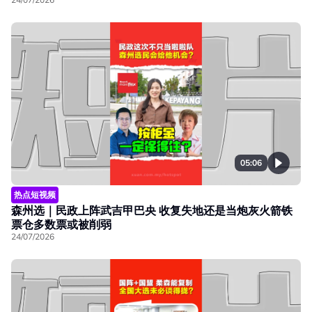
05:06
热点短视频
森州选｜民政上阵武吉甲巴央 收复失地还是当炮灰火箭铁
票仓多数票或被削弱
24/07/2026