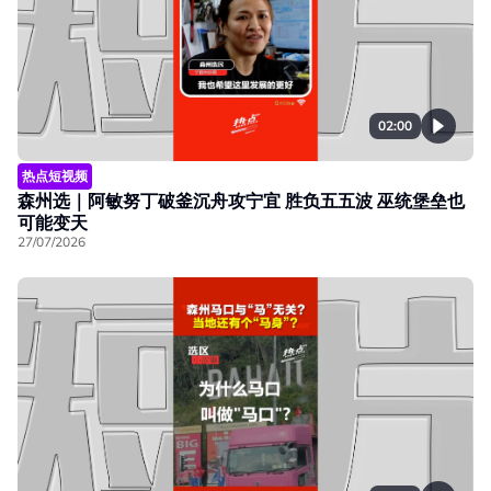
02:00
热点短视频
森州选｜阿敏努丁破釜沉舟攻宁宜 胜负五五波 巫统堡垒也
可能变天
27/07/2026