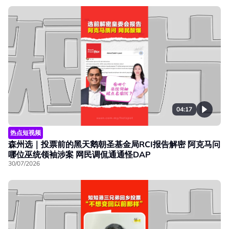
04:17
热点短视频
森州选｜投票前的黑天鹅朝圣基金局RCI报告解密 阿克马问
哪位巫统领袖涉案 网民调侃通通怪DAP
30/07/2026