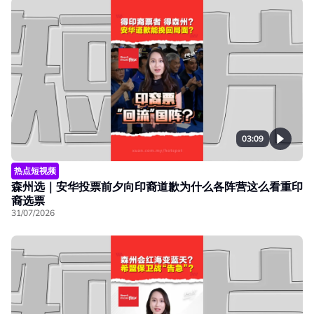
03:09
热点短视频
森州选｜安华投票前夕向印裔道歉为什么各阵营这么看重印
裔选票
31/07/2026