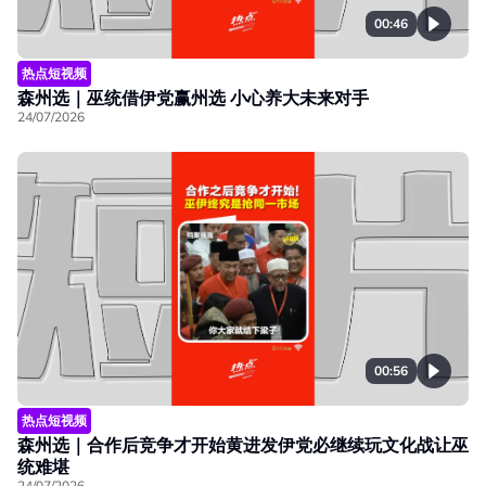
00:46
热点短视频
森州选｜巫统借伊党赢州选 小心养大未来对手
24/07/2026
00:56
热点短视频
森州选｜合作后竞争才开始黄进发伊党必继续玩文化战让巫
统难堪
24/07/2026