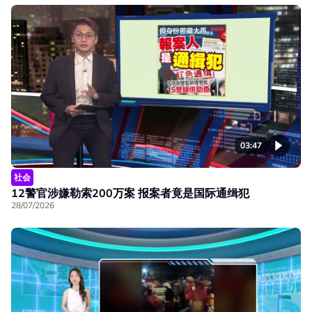
03:47
社会
12警官涉嫌勒索200万案 报案者竟是国际通缉犯
28/07/2026