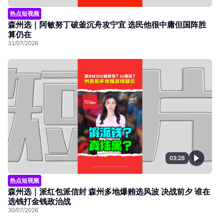
热点短视频
森州选｜阿敏努丁破釜沉舟攻宁宜 选民他很中庸但国阵胜
算仍在
31/07/2026
03:28
热点短视频
森州选｜派红包派信封 森州多地爆贿选风波 决战前夕 谁在
选钱打金钱政治战
30/07/2026