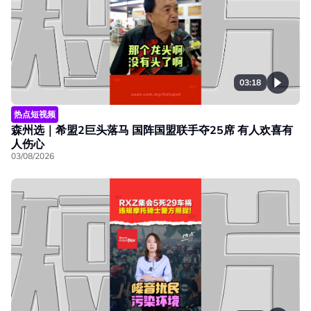
03:18
热点短视频
森州选｜希盟2巨头落马 国阵国盟联手夺25席 有人欢喜有
人伤心
03/08/2026