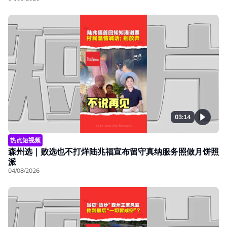
03:14
热点短视频
森州选｜败选也不打烊陆兆福宣布留守真纳服务照做月饼照
派
04/08/2026