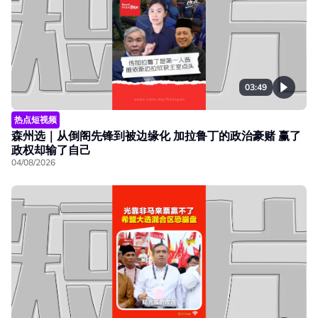
03:49
热点短视频
森州选｜从倒阁先锋到被边缘化 加拉鲁丁的政治豪赌 赢了
政权却输了自己
04/08/2026