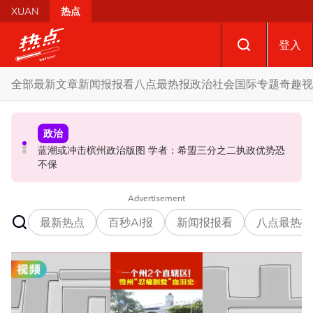
Skip to main content
XUAN
热点
登入
全部
最新文章
新闻报报看
八点最热报
政治
社会
国际
专题
奇趣
视
社会
政治
政治
蓝潮或冲击槟州政治版图 学者：希盟三分之二执政优势恐
柔森州选合作奏效 阿末马斯兰吁国阵国盟携手迎战甲州选
亲友互助“标会”不违法 惟参与者权益不受法律保障
不保
Advertisement
最新热点
百秒AI报
新闻报报看
八点最热报