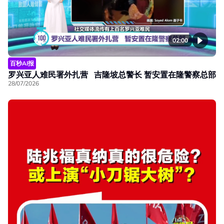
02:00
百秒AI报
罗兴亚人难民署外扎营 吉隆坡总警长 暂安置在隆警察总部
28/07/2026