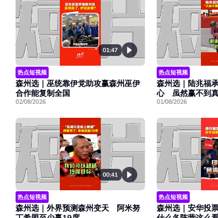
01:47
热点短视频
热点短视频
森州选｜巫统靠伊党助攻赢森州巫伊
森州选｜陆兆福
合作能复制全国
心 虽然赢不到真
02/08/2026
01/08/2026
00:41
热点短视频
热点短视频
森州选｜外界预测森州变天 阿米努
森州选｜安华投
丁希盟至少赢19席
什么各阵营这么