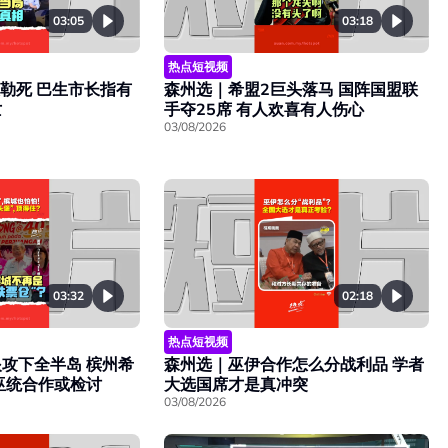
03:18
03:05
热点短视频
森州选｜希盟2巨头落马 国阵国盟联
被勒死 巴生市长指有
手夺25席 有人欢喜有人伤心
亡
03/08/2026
03:32
02:18
热点短视频
攻下全半岛 槟州希
森州选｜巫伊合作怎么分战利品 学者
巫统合作或检讨
大选国席才是真冲突
03/08/2026