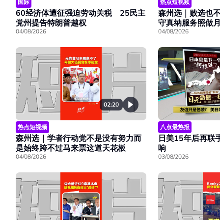
国际
热点短视频
60经济体遭征强迫劳动关税 25民主
森州选｜败选也
党州提告特朗普越权
守真纳服务照做
04/08/2026
04/08/2026
02:20
热点短视频
八点最热报
森州选｜学者行动党不是没有努力而
日美15年后再联
是始终跨不过马来票这道天花板
响
04/08/2026
03/08/2026