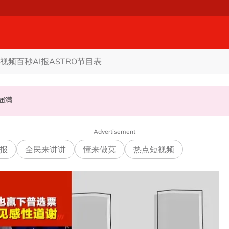
视频
百秒AI报
ASTRO节目表
礼掀网民论战
至届满
权限 5蓝眼议员: 改革不是把人民拨款政治化
Advertisement
报
全民来讲讲
懂来做莫
热点短视频