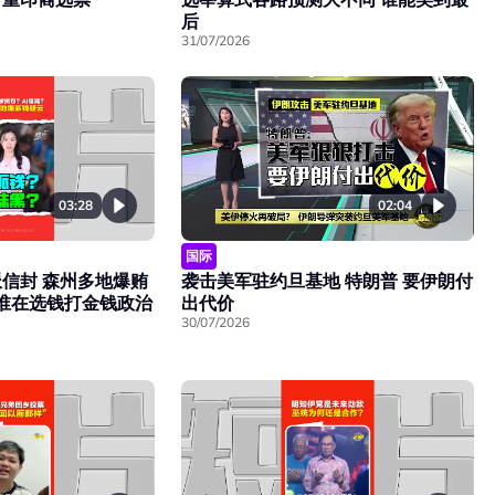
后
31/07/2026
03:28
02:04
国际
信封 森州多地爆贿
袭击美军驻约旦基地 特朗普 要伊朗付
 谁在选钱打金钱政治
出代价
30/07/2026