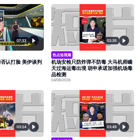
07:33
02:35
热点短视频
否认打脸 美伊谈判
机场安检只防炸弹不防毒 大马机师瞒
天过海运毒出境 胡申承诺加强机场毒
品检测
04/08/2026
03:14
03:49