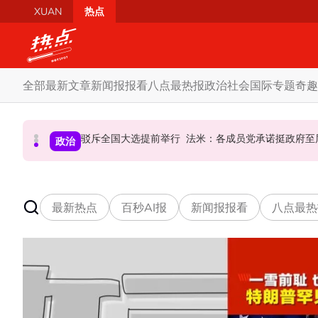
Skip to main content
XUAN
热点
全部
最新文章
新闻报报看
八点最热报
政治
社会
国际
专题
奇趣
AI电影沦“反面教材”？ 狮城本土电影公司国庆献
驳斥全国大选提前举行 法米：各成员党承诺挺政府
要求安华解释为何冻结MyKHAS
政治
政治
国际
最新热点
百秒AI报
新闻报报看
八点最热