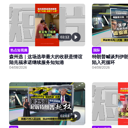
02:12
热点短视频
国际
森州选｜这场选举最大的收获是情谊
特朗普喊谈判伊朗
陆兆福承诺继续服务知知港
陷入死循环
04/08/2026
04/08/2026
02:03