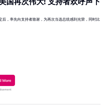
让美国再次伟大! 支持者欢呼声下
已定后，率先向支持者致谢，为再次当选总统感到光荣，同时比
p频道！
d More
OhpIEV1w
tisement