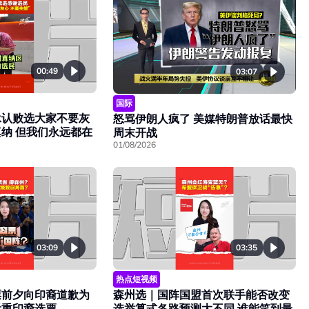
00:49
03:07
国际
承认败选大家不要灰
怒骂伊朗人疯了 美媒特朗普放话最快
纳 但我们永远都在
周末开战
01/08/2026
03:09
03:35
热点短视频
票前夕向印裔道歉为
森州选｜国阵国盟首次联手能否改变
看重印裔选票
选举算式各路预测大不同 谁能笑到最