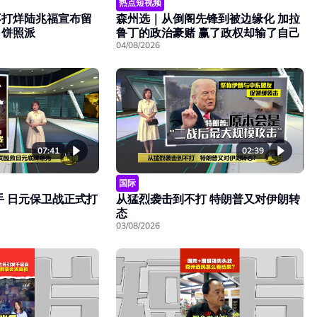
热点短视频
不打烊陆兆福宣布留
森州选｜从倒阁先锋到被边缘化 加拉
月饼照派
鲁丁的政治豪赌 赢了政权却输了自己
04/08/2026
07:41
02:39
国际
手 日元保卫战正式打
从猛烈袭击到不打 特朗普又对伊朗转
态
03/08/2026