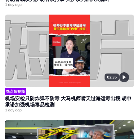
1 day ago
02:35
热点短视频
机场安检只防炸弹不防毒 大马机师瞒天过海运毒出境 胡申
承诺加强机场毒品检测
1 day ago