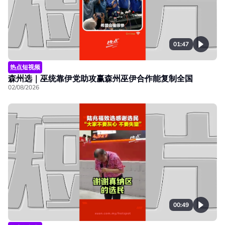
01:47
热点短视频
森州选｜巫统靠伊党助攻赢森州巫伊合作能复制全国
02/08/2026
00:49