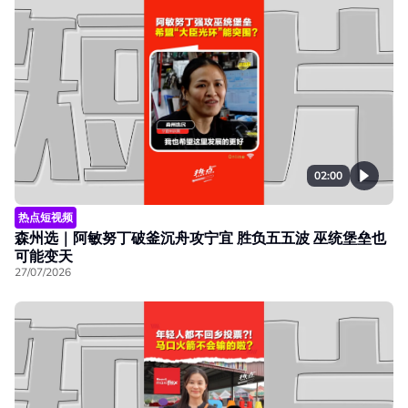
02:00
热点短视频
森州选｜阿敏努丁破釜沉舟攻宁宜 胜负五五波 巫统堡垒也
可能变天
27/07/2026