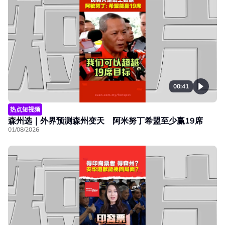
00:41
热点短视频
森州选｜外界预测森州变天 阿米努丁希盟至少赢19席
01/08/2026