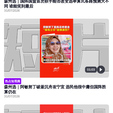
森州选｜国阵国盟首次联手能否改变选举算式各路预测大不
同 谁能笑到最后
31/07/2026
01:03
热点短视频
森州选｜阿敏努丁破釜沉舟攻宁宜 选民他很中庸但国阵胜
算仍在
31/07/2026