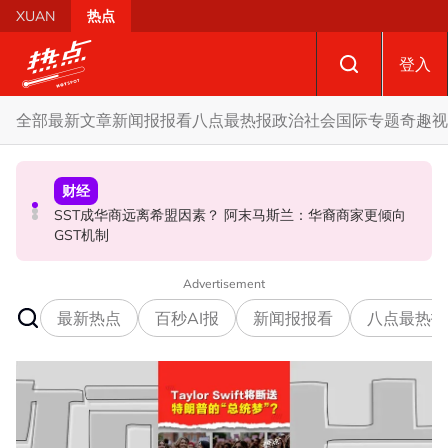
Skip to main content
XUAN
热点
登入
全部
最新文章
新闻报报看
八点最热报
政治
社会
国际
专题
奇趣
视
社会
政治
财经
摩托车况欠佳、骑士疲劳肇祸 RXZ主办方否认非法飙车引
SST成华商远离希盟因素？ 阿末马斯兰：华裔商家更倾向
开放与各方合作迎战甲州选 扎希：国阵捍卫甲州21席
发车祸
GST机制
Advertisement
最新热点
百秒AI报
新闻报报看
八点最热报