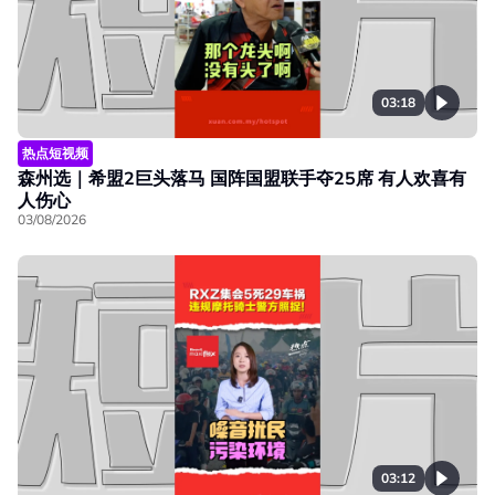
03:18
热点短视频
森州选｜希盟2巨头落马 国阵国盟联手夺25席 有人欢喜有
人伤心
03/08/2026
03:12