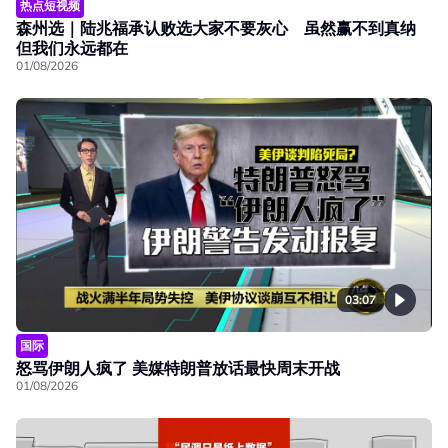
热点短视频
森州选｜陆兆福承认败选大家不要灰心 虽然赢不到真纳
但我们永远都在
01/08/2026
03:07
国际
怒骂伊朗人疯了 美媒特朗普放话最快周末开战
01/08/2026