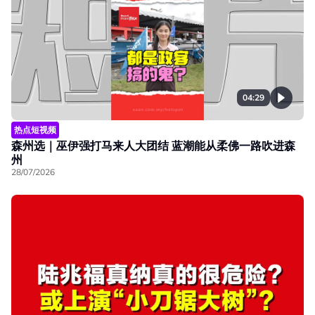
04:29
热点短视频
森州选｜巫伊强打马来人大团结 蓝潮能从柔佛一路吹进森
州
28/07/2026