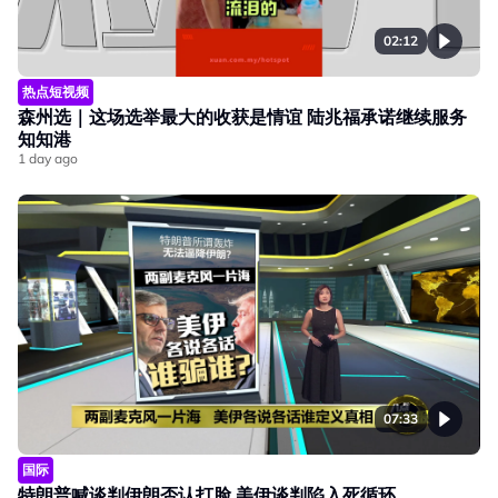
02:12
热点短视频
森州选｜这场选举最大的收获是情谊 陆兆福承诺继续服务
知知港
1 day ago
07:33
国际
特朗普喊谈判伊朗否认打脸 美伊谈判陷入死循环