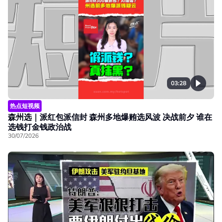
03:28
热点短视频
森州选｜派红包派信封 森州多地爆贿选风波 决战前夕 谁在
选钱打金钱政治战
30/07/2026