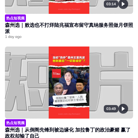
03:14
热点短视频
森州选｜败选也不打烊陆兆福宣布留守真纳服务照做月饼照
派
1 day ago
03:49
热点短视频
森州选｜从倒阁先锋到被边缘化 加拉鲁丁的政治豪赌 赢了
政权却输了自己