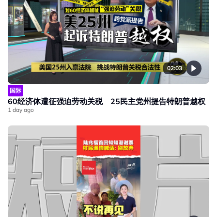
02:03
国际
60经济体遭征强迫劳动关税 25民主党州提告特朗普越权
1 day ago