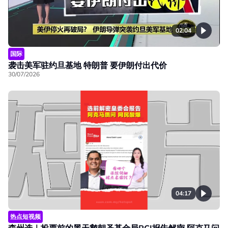
02:04
国际
袭击美军驻约旦基地 特朗普 要伊朗付出代价
30/07/2026
04:17
热点短视频
森州选｜投票前的黑天鹅朝圣基金局RCI报告解密 阿克马问