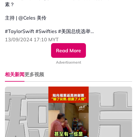
素？
主持 | @Celes 美伶
#TaylorSwift #Swifties #美国总统选举
#贺锦丽 #特朗普 #民主党 #共和党
13/09/2024 17:10 MYT
#发射热点 #84hotspot #热点短视频
Read More
更多新闻资讯看这里 ▹ https://xuan.com.my/hotspot
Advertisement
相关新闻
更多视频