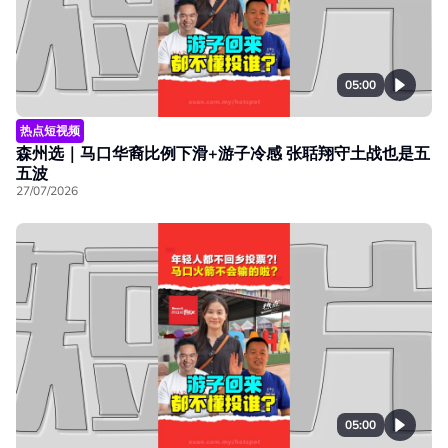
05:00
热点短视频
森州选｜马口华裔比例下滑+游子冷感 张聒翔守土战也是五
五波
27/07/2026
05:00