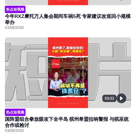
热点短视频
今年RXZ摩托万人集会期间车祸5死 专家建议改巡回小规模
举办
03/08/2026
03:32
热点短视频
国阵盟组合拳放眼攻下全半岛 槟州希盟拉响警报 与槟巫统
合作或检讨
03/08/2026