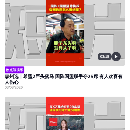
03:18
热点短视频
森州选｜希盟2巨头落马 国阵国盟联手夺25席 有人欢喜有
人伤心
03/08/2026