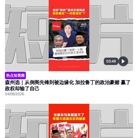
03:49
热点短视频
森州选｜从倒阁先锋到被边缘化 加拉鲁丁的政治豪赌 赢了
政权却输了自己
04/08/2026