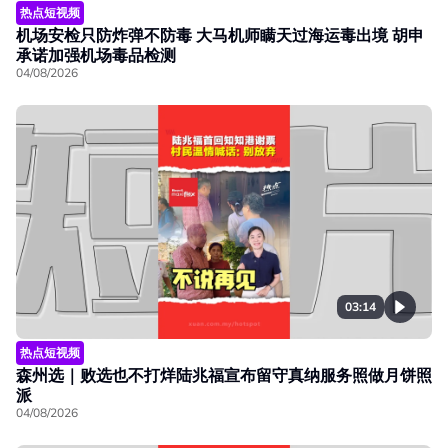
热点短视频
机场安检只防炸弹不防毒 大马机师瞒天过海运毒出境 胡申
承诺加强机场毒品检测
04/08/2026
03:14
热点短视频
森州选｜败选也不打烊陆兆福宣布留守真纳服务照做月饼照
派
04/08/2026