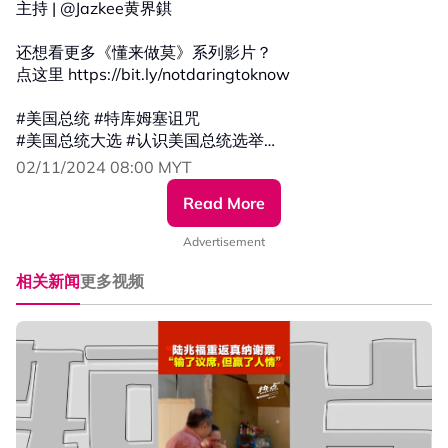
主持 | @Jazkee黄界錤
还想看更多《懂来做莫》系列影片？
点这里 https://bit.ly/notdaringtoknow
#美国总统 #特库姆塞诅咒
#美国总统大选 #认识美国总统选举
#不懂没关系 #懂了也没用 #冷知识
02/11/2024 08:00 MYT
#发射热点 #84hotspot #懂来做莫
Read More
更多新闻资讯看这里 ▹ https://xuan.com.my/hotspot
Advertisement
相关新闻
更多视频