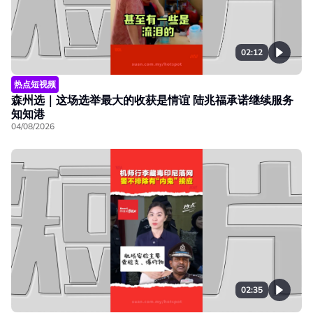
02:12
热点短视频
森州选｜这场选举最大的收获是情谊 陆兆福承诺继续服务
知知港
04/08/2026
02:35