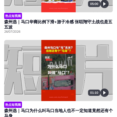
05:00
热点短视频
森州选｜马口华裔比例下滑+游子冷感 张聒翔守土战也是五
五波
26/07/2026
01:10
热点短视频
森州选｜马口为什么叫马口当地人也不一定知道竟然还有个
马身