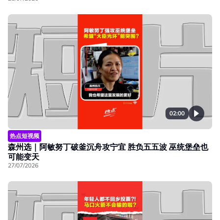
02:00
热点短视频
森州选｜阿敏努丁破釜沉舟攻宁宜 胜负五五波 巫统堡垒也
可能变天
27/07/2026