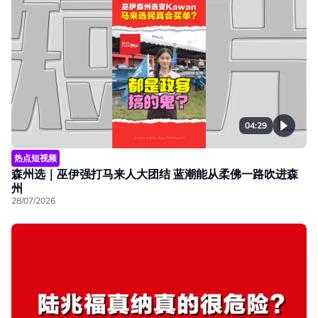
04:29
热点短视频
森州选｜巫伊强打马来人大团结 蓝潮能从柔佛一路吹进森
州
28/07/2026