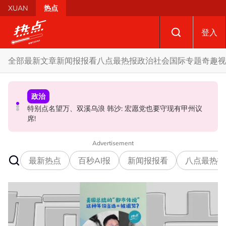
Skip to main content
XUAN
热点
登入
全部
最新文章
新闻报报看
八点最热报
政治
社会
国际
专题
奇趣
视
社会
国际
政治
黑木山关卡粉色行李箱引发炸弹惊魂 警方: 将调监控追查行
特别点名望万、双溪乌浪 韩沙: 宏愿党也要守现有甲州议
泰校园枪击案酿8师生亡 枪手疑遭长期遭霸凌成导火索
李箱主人
席!
Advertisement
最新热点
百秒AI报
新闻报报看
八点最热报