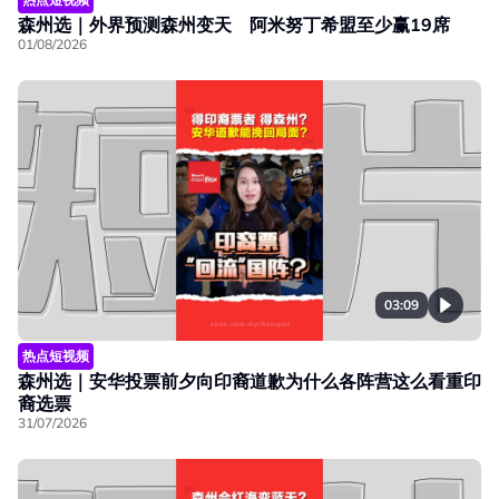
森州选｜外界预测森州变天 阿米努丁希盟至少赢19席
01/08/2026
03:09
热点短视频
森州选｜安华投票前夕向印裔道歉为什么各阵营这么看重印
裔选票
31/07/2026