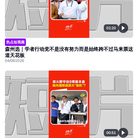
02:20
热点短视频
森州选｜学者行动党不是没有努力而是始终跨不过马来票这
道天花板
04/08/2026
00:51