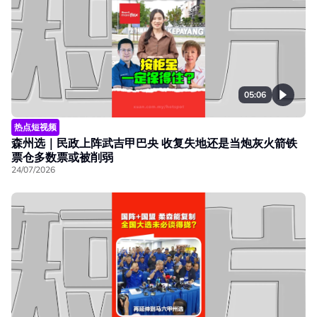
05:06
热点短视频
森州选｜民政上阵武吉甲巴央 收复失地还是当炮灰火箭铁
票仓多数票或被削弱
24/07/2026