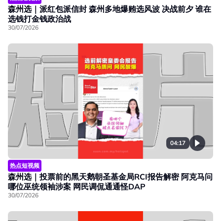
森州选｜派红包派信封 森州多地爆贿选风波 决战前夕 谁在
选钱打金钱政治战
30/07/2026
04:17
热点短视频
森州选｜投票前的黑天鹅朝圣基金局RCI报告解密 阿克马问
哪位巫统领袖涉案 网民调侃通通怪DAP
30/07/2026