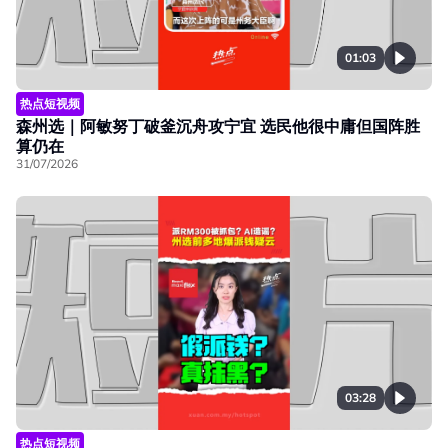
01:03
热点短视频
森州选｜阿敏努丁破釜沉舟攻宁宜 选民他很中庸但国阵胜
算仍在
31/07/2026
03:28
热点短视频