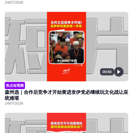
24/07/2026
00:56
热点短视频
森州选｜合作后竞争才开始黄进发伊党必继续玩文化战让巫
统难堪
24/07/2026