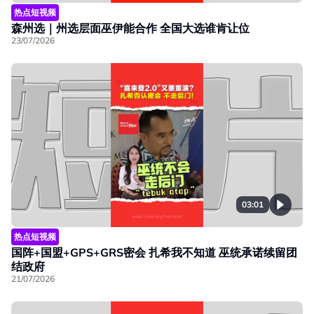
热点短视频
森州选｜州选层面巫伊能合作 全国大选谁肯让位
23/07/2026
03:01
热点短视频
国阵+国盟+GPS+GRS密会 扎希我不知道 巫统承诺续留团
结政府
21/07/2026