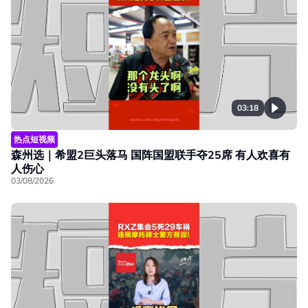
03:18
热点短视频
森州选｜希盟2巨头落马 国阵国盟联手夺25席 有人欢喜有
人伤心
03/08/2026