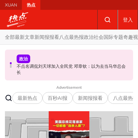
Skip to main content
XUAN
热点
登入
全部
最新文章
新闻报报看
八点最热报
政治
社会
国际
专题
奇趣
视
政治
社会
政治
马六甲州选 | 开放看待甲州选合作模式 国盟: 协商互换议席
国歌响起华人庙宇千人齐肃立 网友动容：这才是真正的马
不点名调侃刘天球加入全民党 邓章钦：以为去当马华总会
没问题
来西亚
长
Advertisement
最新热点
百秒AI报
新闻报报看
八点最热报