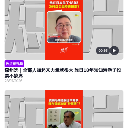
00:56
热点短视频
森州选｜全部人加起来力量就很大 旅日18年知知港游子投
票不缺席
28/07/2026