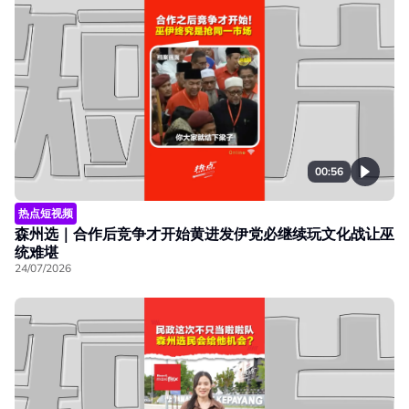
00:56
热点短视频
森州选｜合作后竞争才开始黄进发伊党必继续玩文化战让巫
统难堪
24/07/2026