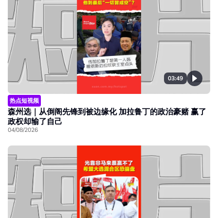
03:49
热点短视频
森州选｜从倒阁先锋到被边缘化 加拉鲁丁的政治豪赌 赢了
政权却输了自己
04/08/2026