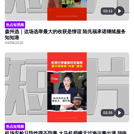
02:12
热点短视频
森州选｜这场选举最大的收获是情谊 陆兆福承诺继续服务
知知港
04/08/2026
02:35
热点短视频
机场安检只防炸弹不防毒 大马机师瞒天过海运毒出境 胡申