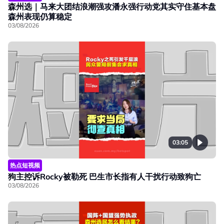
森州选｜马来大团结浪潮强攻潘永强行动党其实守住基本盘
森州表现仍算稳定
03/08/2026
03:05
热点短视频
狗主控诉Rocky被勒死 巴生市长指有人干扰行动致狗亡
03/08/2026