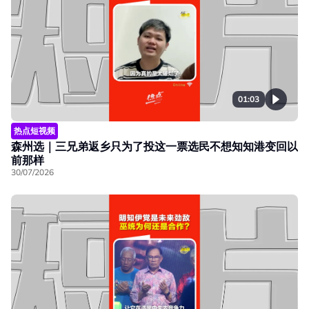
01:03
热点短视频
森州选｜三兄弟返乡只为了投这一票选民不想知知港变回以
前那样
30/07/2026