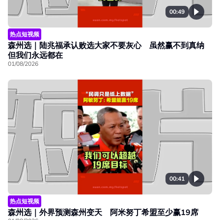
00:49
热点短视频
森州选｜陆兆福承认败选大家不要灰心 虽然赢不到真纳
但我们永远都在
01/08/2026
00:41
热点短视频
森州选｜外界预测森州变天 阿米努丁希盟至少赢19席