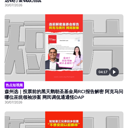
30/07/2026
04:17
热点短视频
森州选｜投票前的黑天鹅朝圣基金局RCI报告解密 阿克马问
哪位巫统领袖涉案 网民调侃通通怪DAP
30/07/2026