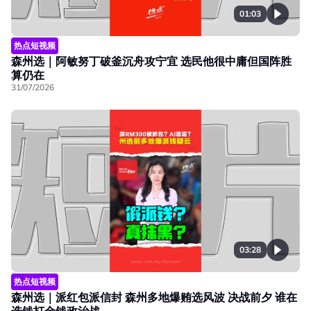
01:03
热点短视频
森州选｜阿敏努丁破釜沉舟攻宁宜 选民他很中庸但国阵胜
算仍在
31/07/2026
03:28
热点短视频
森州选｜派红包派信封 森州多地爆贿选风波 决战前夕 谁在
选钱打金钱政治战