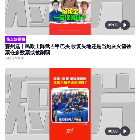
05:06
热点短视频
森州选｜民政上阵武吉甲巴央 收复失地还是当炮灰火箭铁
票仓多数票或被削弱
24/07/2026
00:58