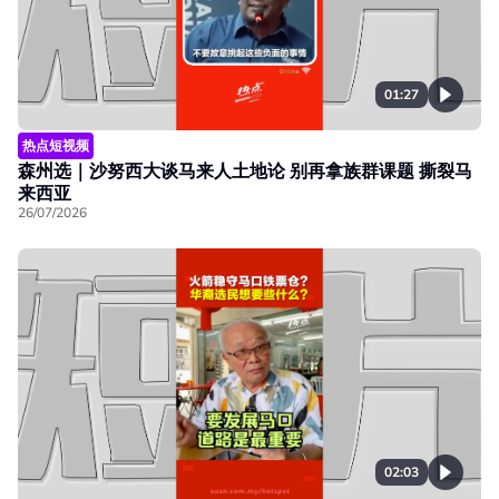
01:27
热点短视频
森州选｜沙努西大谈马来人土地论 别再拿族群课题 撕裂马
来西亚
26/07/2026
02:03