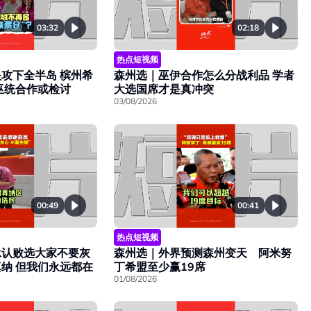
03:32
02:18
热点短视频
攻下全半岛 槟州希
森州选｜巫伊合作怎么分战利品 学者
巫统合作或检讨
大选国席才是真冲突
03/08/2026
00:49
00:41
热点短视频
承认败选大家不要灰
森州选｜外界预测森州变天 阿米努
纳 但我们永远都在
丁希盟至少赢19席
01/08/2026