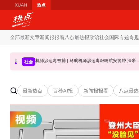
Skip to main content
XUAN
热点
全部
最新文章
新闻报报看
八点最热报
政治
社会
国际
专题
奇趣
忧砂拉越17新增议席无法赶上
网络热什么 | 公寓水管房
机师涉运毒被捕
社会
社会
政治
最新热点
百秒AI报
新闻报报看
八点最热