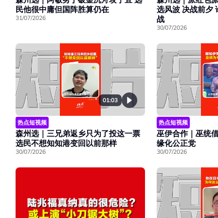
民他很中庸但国阵胜算仍在
选风波 决战前夕
31/07/2026
战
30/07/2026
01:03
热点短视频
热点短视频
巫伊合作｜巫统
森州选｜三兄弟返乡只为了投这一票
缘化公正党
选民不想知知港变回以前那样
30/07/2026
30/07/2026