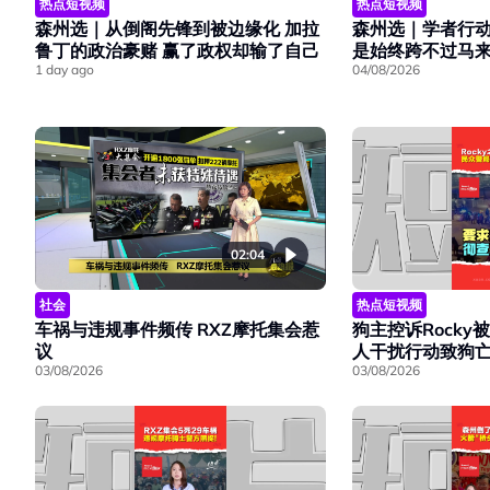
热点短视频
热点短视频
森州选｜学者行
森州选｜从倒阁先锋到被边缘化 加拉
是始终跨不过马
鲁丁的政治豪赌 赢了政权却输了自己
04/08/2026
1 day ago
02:04
社会
热点短视频
车祸与违规事件频传 RXZ摩托集会惹
狗主控诉Rocky
议
人干扰行动致狗
03/08/2026
03/08/2026