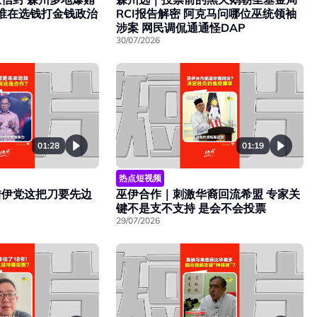
RCI报告解密 阿克马问哪位巫统领袖
 谁在选钱打金钱政治
涉案 网民调侃通通怪DAP
30/07/2026
01:28
01:19
热点短视频
借伊党这把刀要先边
巫伊合作｜刺激华裔回流希盟 专家关
键不是支不支持 是会不会投票
29/07/2026