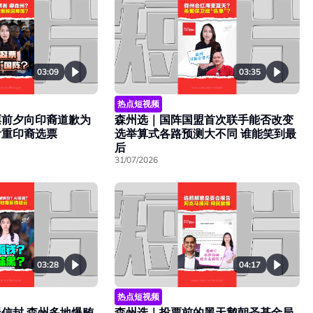
03:09
03:35
热点短视频
票前夕向印裔道歉为
森州选｜国阵国盟首次联手能否改变
看重印裔选票
选举算式各路预测大不同 谁能笑到最
后
31/07/2026
04:17
03:28
热点短视频
森州选｜投票前的黑天鹅朝圣基金局
信封 森州多地爆贿