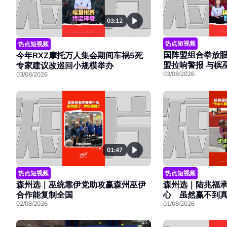
03:12
热点短视频
热点短视频
国阵盟组合拳放眼
今年RXZ摩托万人集会期间车祸5死
盟拉响警报 与槟
专家建议改巡回小规模举办
03/08/2026
03/08/2026
01:47
热点短视频
热点短视频
森州选｜巫统靠伊党助攻赢森州巫伊
森州选｜陆兆福
合作能复制全国
心 虽然赢不到真
02/08/2026
01/08/2026