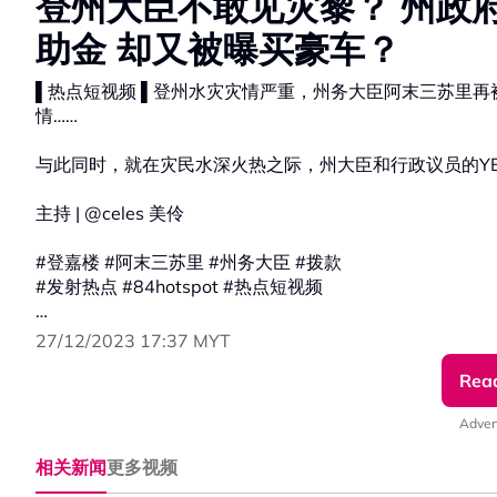
登州大臣不敢见灾黎？ 州政
助金 却又被曝买豪车？
▌热点短视频 ▌登州水灾灾情严重，州务大臣阿末三苏里再
情……
与此同时，就在灾民水深火热之际，州大臣和行政议员的YB
主持 | @celes 美伶
#登嘉楼 #阿末三苏里 #州务大臣 #拨款
#发射热点 #84hotspot #热点短视频
更多新闻资讯看这里 ▹ https://xuan.com.my/hotspot
27/12/2023 17:37 MYT
Rea
Adver
相关新闻
更多视频