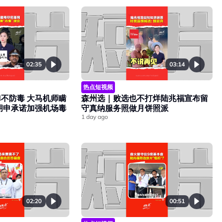
02:35
03:14
热点短视频
不防毒 大马机师瞒
森州选｜败选也不打烊陆兆福宣布留
胡申承诺加强机场毒
守真纳服务照做月饼照派
1 day ago
02:20
00:51