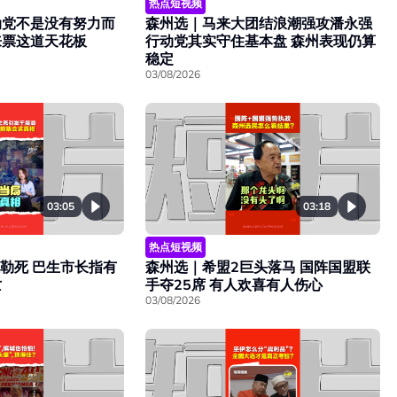
热点短视频
动党不是没有努力而
森州选｜马来大团结浪潮强攻潘永强
来票这道天花板
行动党其实守住基本盘 森州表现仍算
稳定
03/08/2026
03:18
03:05
热点短视频
森州选｜希盟2巨头落马 国阵国盟联
被勒死 巴生市长指有
手夺25席 有人欢喜有人伤心
亡
03/08/2026