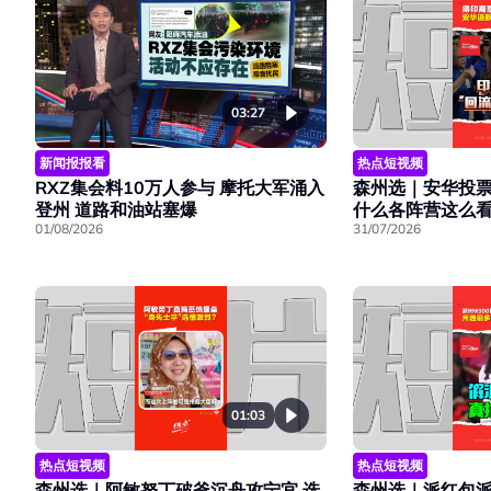
03:27
新闻报报看
热点短视频
RXZ集会料10万人参与 摩托大军涌入
森州选｜安华投
登州 道路和油站塞爆
什么各阵营这么
01/08/2026
31/07/2026
01:03
热点短视频
热点短视频
森州选｜阿敏努丁破釜沉舟攻宁宜 选
森州选｜派红包派