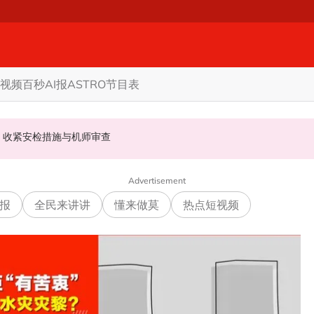
视频
百秒AI报
ASTRO节目表
砂选举 阿都卡林：选委会早该启动选区重划事宜
传出诡异“求救声”？ 警方调查后真相大白！
 | 马航机师涉运毒敲响航安警钟 法米：收紧安检措施与机师审查
Advertisement
报
全民来讲讲
懂来做莫
热点短视频