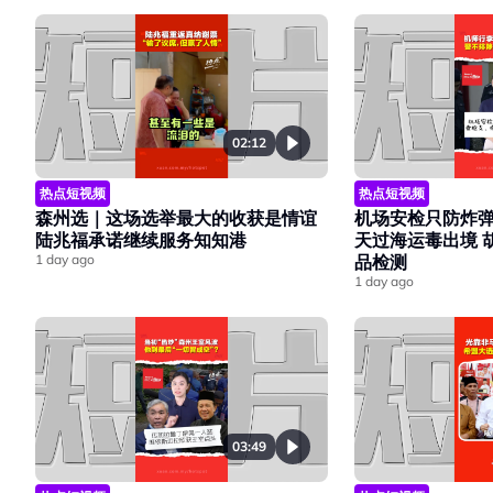
02:12
热点短视频
热点短视频
森州选｜这场选举最大的收获是情谊
机场安检只防炸弹
陆兆福承诺继续服务知知港
天过海运毒出境 
1 day ago
品检测
1 day ago
03:49