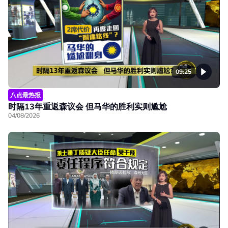
09:25
八点最热报
时隔13年重返森议会 但马华的胜利实则尴尬
04/08/2026