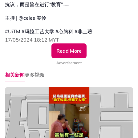
抗议，而是旨在进行“教育”……
主持 | @celes 美伶
#UiTM #玛拉工艺大学 #心胸科 #非土著
#发射热点 #84hotspot #热点短视频
17/05/2024 18:12 MYT
Read More
更多新闻资讯看这里 ▹ https://xuan.com.my/hotspot
Advertisement
相关新闻
更多视频