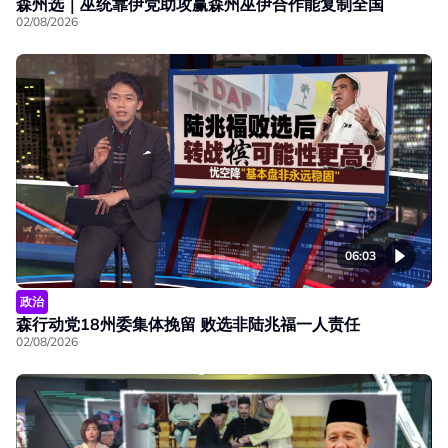
森州选｜巫统靠伊党助攻赢森州巫伊合作能复制全国
02/08/2026
06:03
政治
森行动党18州委集体挽留 败选非陆兆福一人责任
02/08/2026