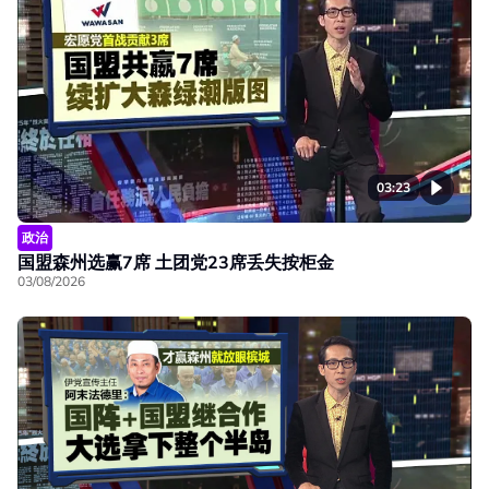
03:23
政治
国盟森州选赢7席 土团党23席丢失按柜金
03/08/2026