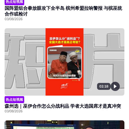
热点短视频
国阵盟组合拳放眼攻下全半岛 槟州希盟拉响警报 与槟巫统
合作或检讨
03/08/2026
02:18
热点短视频
森州选｜巫伊合作怎么分战利品 学者大选国席才是真冲突
03/08/2026