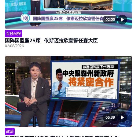
02:00
百秒AI报
国阵国盟赢25席 依斯迈拉欣宣誓任森大臣
02/08/2026
05:39
政治