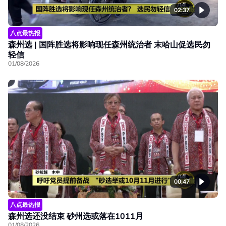
02:37
八点最热报
森州选 | 国阵胜选将影响现任森州统治者 末哈山促选民勿
轻信
01/08/2026
00:47
八点最热报
森州选还没结束 砂州选或落在1011月
01/08/2026