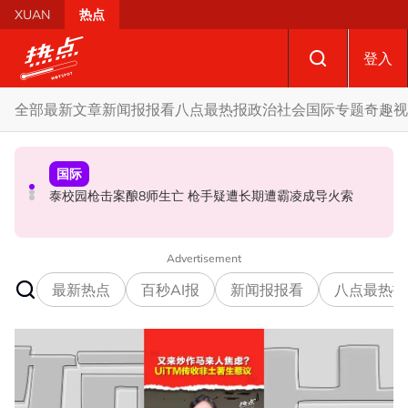
Skip to main content
XUAN
热点
登入
全部
最新文章
新闻报报看
八点最热报
政治
社会
国际
专题
奇趣
视
政治
国际
政治
促努鲁依莎辞职后勿重返政坛 罗诗雅：给他人机会领导公
炮轰哈迪不了解章程 阿兹敏：国盟无“自动退盟”规定
泰校园枪击案酿8师生亡 枪手疑遭长期遭霸凌成导火索
正党
Advertisement
最新热点
百秒AI报
新闻报报看
八点最热报