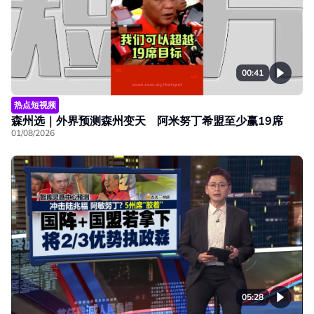
00:41
热点短视频
森州选｜外界预测森州变天 阿米努丁希盟至少赢19席
01/08/2026
05:28