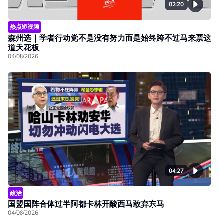
02:20
热点短视频
森州选｜学者行动党不是没有努力而是始终跨不过马来票这
道天花板
04/08/2026
04:27
政治
国盟国阵合体过半阿都卡林开酸西马敢弃东马
04/08/2026