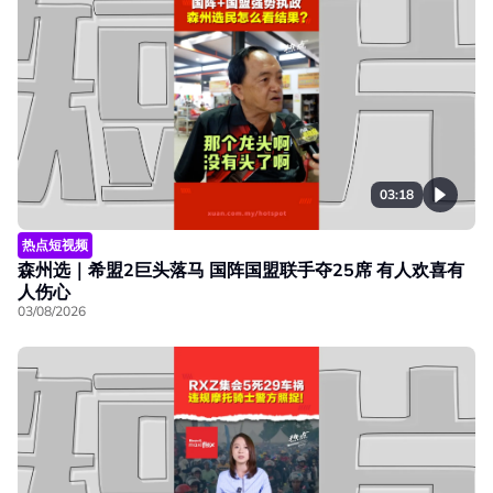
03:18
热点短视频
森州选｜希盟2巨头落马 国阵国盟联手夺25席 有人欢喜有
人伤心
03/08/2026