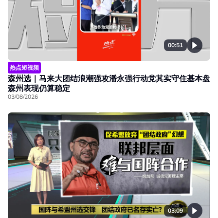
00:51
热点短视频
森州选｜马来大团结浪潮强攻潘永强行动党其实守住基本盘
森州表现仍算稳定
03/08/2026
03:09