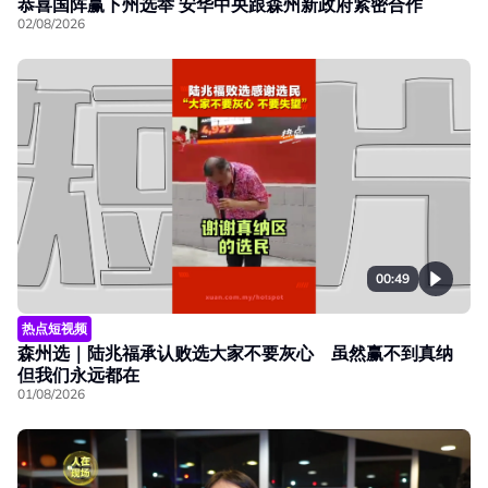
恭喜国阵赢下州选举 安华中央跟森州新政府紧密合作
02/08/2026
00:49
热点短视频
森州选｜陆兆福承认败选大家不要灰心 虽然赢不到真纳
但我们永远都在
01/08/2026