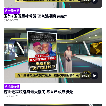
八点最热报
国阵+国盟重挫希盟 蓝色浪潮席卷森州
02/08/2026
10:04
八点最热报
森州选巫统翻身最大疑问 靠自己或靠伊党
02/08/2026