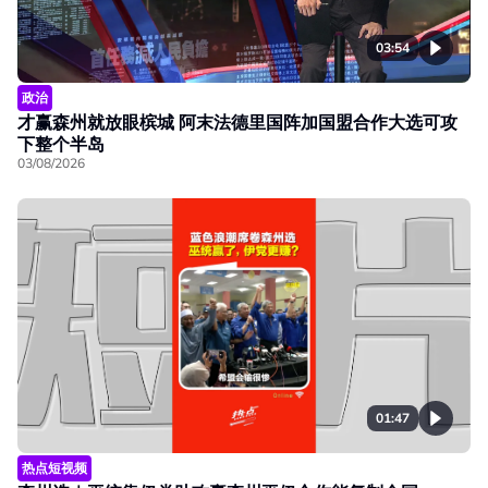
03:54
政治
才赢森州就放眼槟城 阿末法德里国阵加国盟合作大选可攻
下整个半岛
03/08/2026
01:47
热点短视频