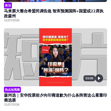
政治
马来票大整合希盟民调告急 智库预测国阵+国盟或22席执
政森州
31/07/2026
03:09
热点短视频
森州选｜安华投票前夕向印裔道歉为什么各阵营这么看重印
裔选票
31/07/2026