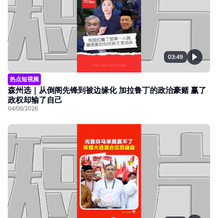
03:49
热点短视频
森州选｜从倒阁先锋到被边缘化 加拉鲁丁的政治豪赌 赢了
政权却输了自己
04/08/2026