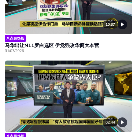
10:37
八点最热报
马华出让N11罗白选区 伊党强攻华裔大本营
31/07/2026
02:44
八点最热报