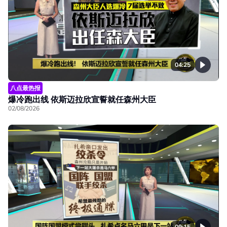
04:25
八点最热报
爆冷跑出线 依斯迈拉欣宣誓就任森州大臣
02/08/2026
09:15