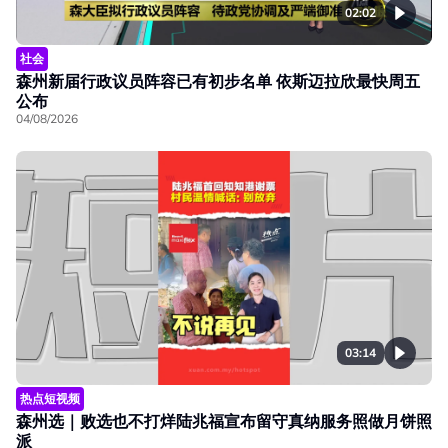
02:02
社会
森州新届行政议员阵容已有初步名单 依斯迈拉欣最快周五
公布
04/08/2026
03:14
热点短视频
森州选｜败选也不打烊陆兆福宣布留守真纳服务照做月饼照
派