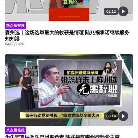
02:12
热点短视频
森州选｜这场选举最大的收获是情谊 陆兆福承诺继续服务
知知港
04/08/2026
05:14
八点最热报
为失守真纳及乐巴州席负责 陆兆福辞森州行动党主席