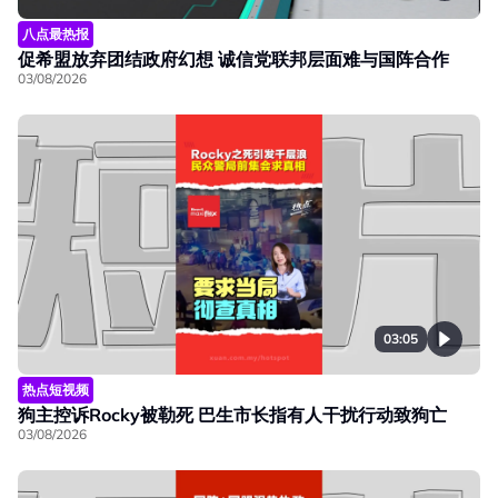
八点最热报
促希盟放弃团结政府幻想 诚信党联邦层面难与国阵合作
03/08/2026
03:05
热点短视频
狗主控诉Rocky被勒死 巴生市长指有人干扰行动致狗亡
03/08/2026