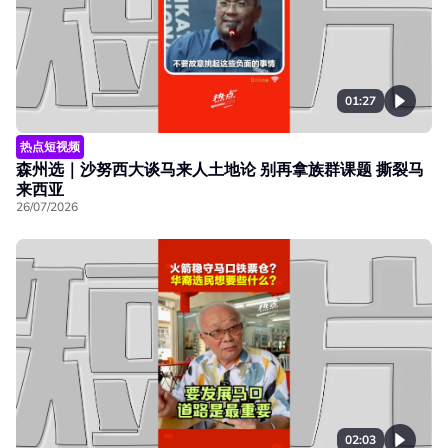
01:27
热点短视频
森州选｜沙努西大谈马来人土地论 别再拿族群课题 撕裂马
来西亚
26/07/2026
02:03