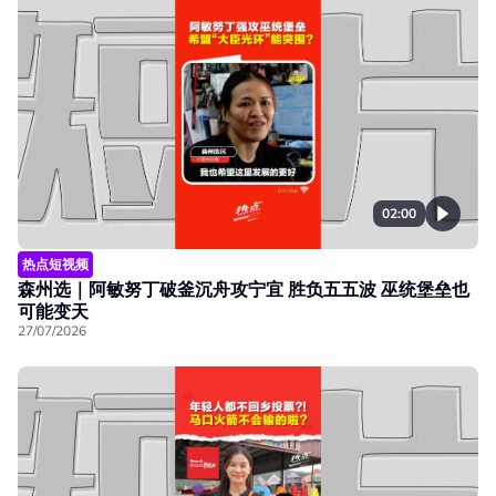
02:00
热点短视频
森州选｜阿敏努丁破釜沉舟攻宁宜 胜负五五波 巫统堡垒也
可能变天
27/07/2026