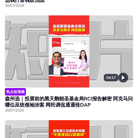
30/07/2026
04:17
热点短视频
森州选｜投票前的黑天鹅朝圣基金局RCI报告解密 阿克马问
哪位巫统领袖涉案 网民调侃通通怪DAP
30/07/2026