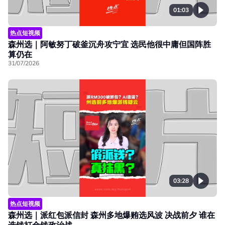
01:03
热点短视频
森州选｜阿敏努丁破釜沉舟攻宁宜 选民他很中庸但国阵胜
算仍在
31/07/2026
03:28
热点短视频
森州选｜派红包派信封 森州多地爆贿选风波 决战前夕 谁在
选钱打金钱政治战