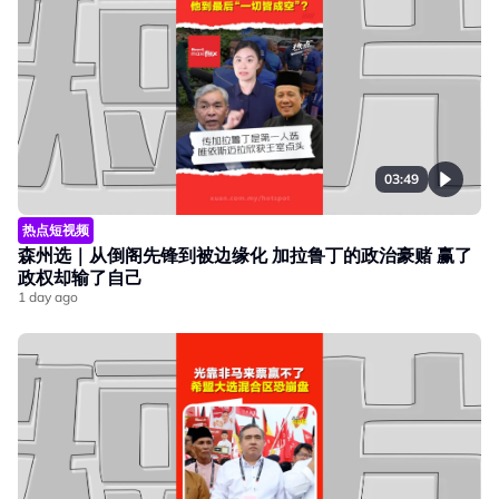
03:49
热点短视频
森州选｜从倒阁先锋到被边缘化 加拉鲁丁的政治豪赌 赢了
政权却输了自己
1 day ago