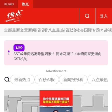
Skip to main content
XUAN
热点
登入
全部
最新文章
新闻报报看
八点最热报
政治
社会
国际
专题
奇趣
视
政治
财经
社会
SST成华商远离希盟因素？ 阿末马斯兰：华裔商家更倾向
摩托车况欠佳、骑士疲劳肇祸 RXZ主办方否认非法飙车引
开放与各方合作迎战甲州选 扎希：国阵捍卫甲州21席
GST机制
发车祸
Advertisement
最新热点
百秒AI报
新闻报报看
八点最热报