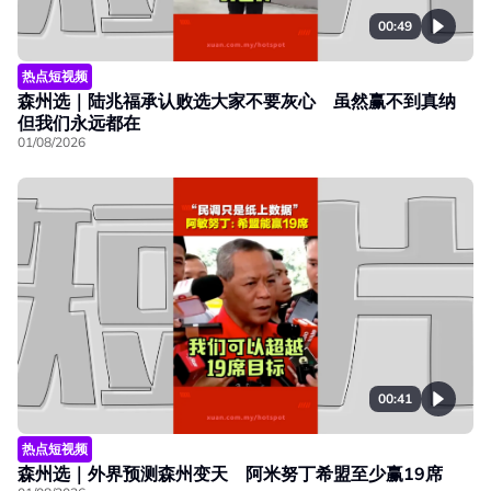
00:49
热点短视频
森州选｜陆兆福承认败选大家不要灰心 虽然赢不到真纳
但我们永远都在
01/08/2026
00:41
热点短视频
森州选｜外界预测森州变天 阿米努丁希盟至少赢19席