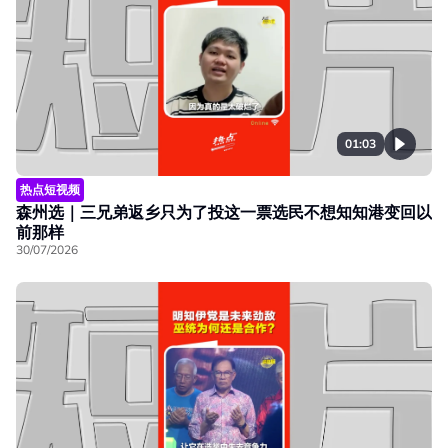
01:03
热点短视频
森州选｜三兄弟返乡只为了投这一票选民不想知知港变回以
前那样
30/07/2026