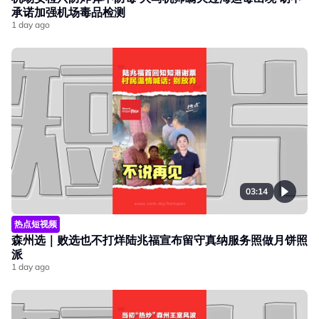
承诺加强机场毒品检测
1 day ago
03:14
热点短视频
森州选｜败选也不打烊陆兆福宣布留守真纳服务照做月饼照
派
1 day ago