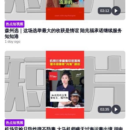
02:12
热点短视频
森州选｜这场选举最大的收获是情谊 陆兆福承诺继续服务
知知港
1 day ago
02:35
热点短视频
机场安检只防炸弹不防毒 大马机师瞒天过海运毒出境 胡申