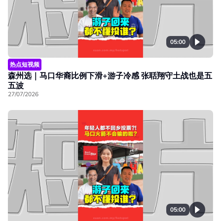
05:00
热点短视频
森州选｜马口华裔比例下滑+游子冷感 张聒翔守土战也是五
五波
27/07/2026
05:00