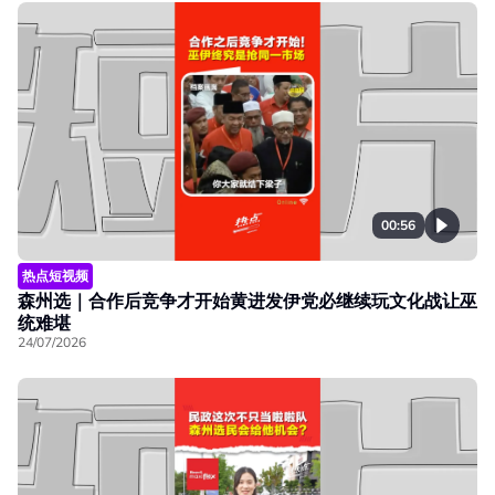
00:56
热点短视频
森州选｜合作后竞争才开始黄进发伊党必继续玩文化战让巫
统难堪
24/07/2026