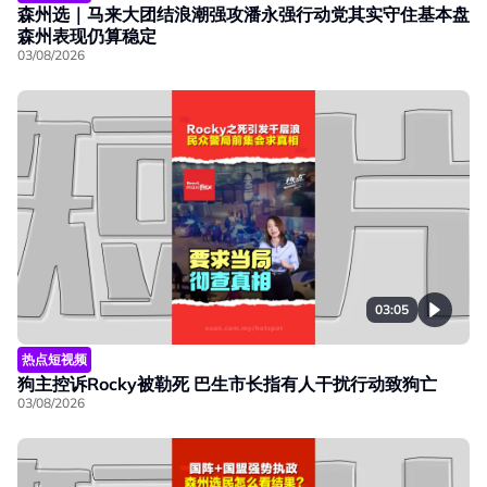
森州选｜马来大团结浪潮强攻潘永强行动党其实守住基本盘
森州表现仍算稳定
03/08/2026
03:05
热点短视频
狗主控诉Rocky被勒死 巴生市长指有人干扰行动致狗亡
03/08/2026