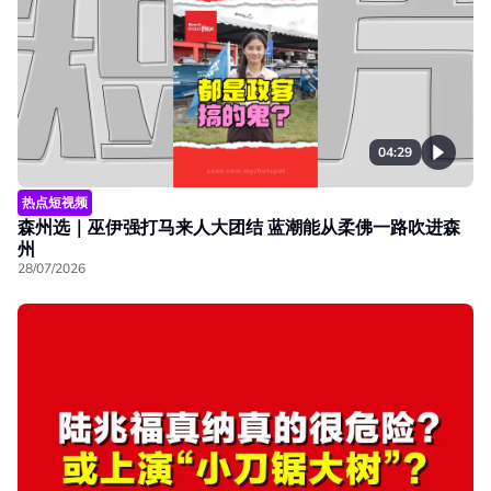
04:29
热点短视频
森州选｜巫伊强打马来人大团结 蓝潮能从柔佛一路吹进森
州
28/07/2026