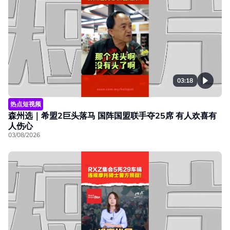
03:18
热点短视频
森州选｜希盟2巨头落马 国阵国盟联手夺25席 有人欢喜有
人伤心
03/08/2026