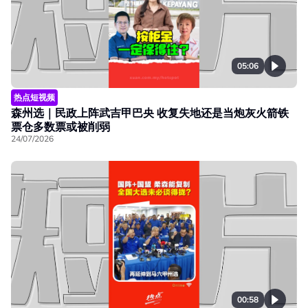
05:06
热点短视频
森州选｜民政上阵武吉甲巴央 收复失地还是当炮灰火箭铁
票仓多数票或被削弱
24/07/2026
00:58