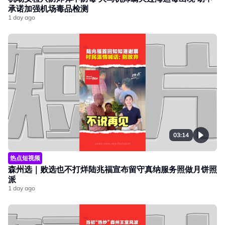
承诺加强机场毒品检测
1 day ago
03:14
热点短视频
森州选｜败选也不打烊陆兆福宣布留守真纳服务照做月饼照
派
1 day ago