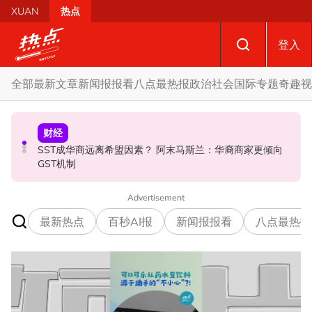
Skip to main content
XUAN
热点
登入
全部
最新文章
新闻报报看
八点最热报
政治
社会
国际
专题
奇趣
视
社会
政治
财经
摩托车况欠佳、骑士疲劳肇祸 RXZ主办方否认非法飙车引
SST成华商远离希盟因素？ 阿末马斯兰：华裔商家更倾向
开放与各方合作迎战甲州选 扎希：国阵捍卫甲州21席
发车祸
GST机制
Advertisement
最新热点
百秒AI报
新闻报报看
八点最热报