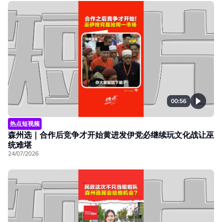
00:56
热点短视频
森州选｜合作后竞争才开始黄进发伊党必继续玩文化战让巫
统难堪
24/07/2026