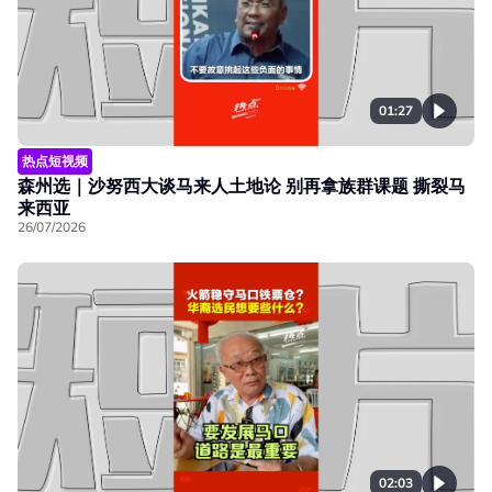
01:27
热点短视频
森州选｜沙努西大谈马来人土地论 别再拿族群课题 撕裂马
来西亚
26/07/2026
02:03