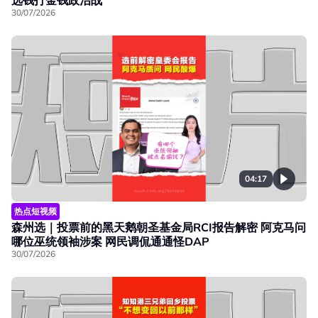
30/07/2026
04:17
热点短视频
森州选｜投票前的黑天鹅朝圣基金局RCI报告解密 阿克马问
哪位巫统领袖涉案 网民调侃通通怪DAP
30/07/2026