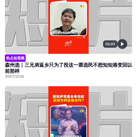
01:03
热点短视频
森州选｜三兄弟返乡只为了投这一票选民不想知知港变回以
前那样
30/07/2026