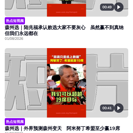
00:49
热点短视频
森州选｜陆兆福承认败选大家不要灰心 虽然赢不到真纳
但我们永远都在
01/08/2026
00:41
热点短视频
森州选｜外界预测森州变天 阿米努丁希盟至少赢19席