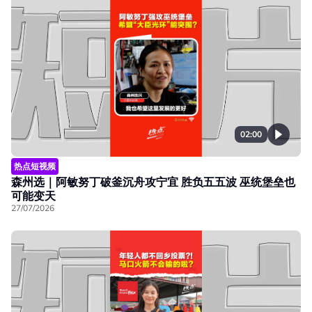
02:00
热点短视频
森州选｜阿敏努丁破釜沉舟攻宁宜 胜负五五波 巫统堡垒也
可能变天
27/07/2026