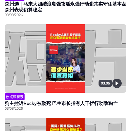
森州选｜马来大团结浪潮强攻潘永强行动党其实守住基本盘
森州表现仍算稳定
03/08/2026
03:05
热点短视频
狗主控诉Rocky被勒死 巴生市长指有人干扰行动致狗亡
03/08/2026