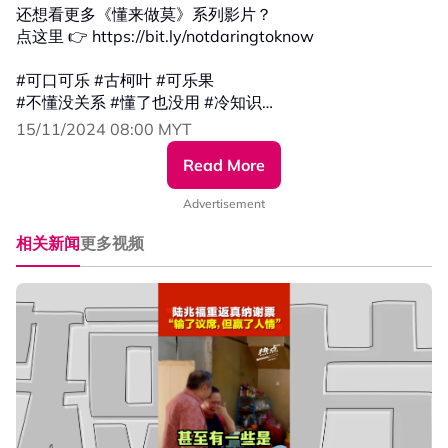
还想看更多《懂来做莫》系列影片？
点这里 👉 https://bit.ly/notdaringtoknow
#可口可乐 #古柯叶 #可乐果
#不懂没关系 #懂了也没用 #冷知识
#发射热点 #84hotspot #懂来做莫
15/11/2024 08:00 MYT
Read More
🔴 更多新闻资讯看这里 ▹ https://xuan.com.my/hotspot
Advertisement
相关新闻
更多视频