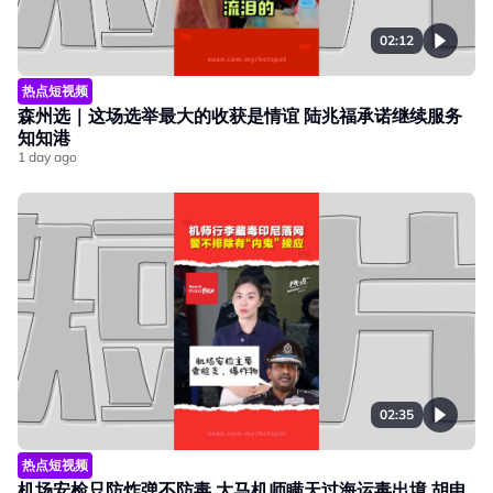
02:12
热点短视频
森州选｜这场选举最大的收获是情谊 陆兆福承诺继续服务
知知港
1 day ago
02:35
热点短视频
机场安检只防炸弹不防毒 大马机师瞒天过海运毒出境 胡申