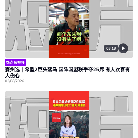
03:18
热点短视频
森州选｜希盟2巨头落马 国阵国盟联手夺25席 有人欢喜有
人伤心
03/08/2026