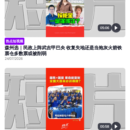
05:06
热点短视频
森州选｜民政上阵武吉甲巴央 收复失地还是当炮灰火箭铁
票仓多数票或被削弱
24/07/2026
00:58