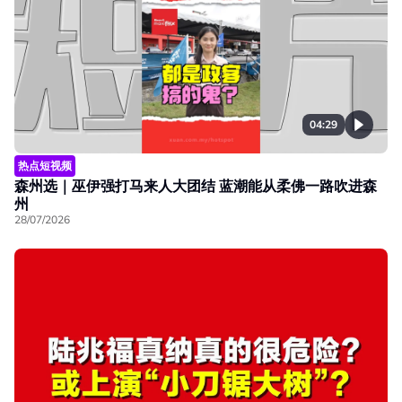
04:29
热点短视频
森州选｜巫伊强打马来人大团结 蓝潮能从柔佛一路吹进森
州
28/07/2026