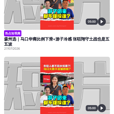
05:00
热点短视频
森州选｜马口华裔比例下滑+游子冷感 张聒翔守土战也是五
五波
27/07/2026
05:00