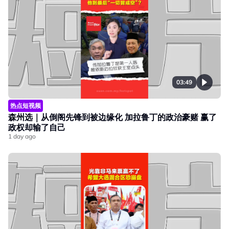
03:49
热点短视频
森州选｜从倒阁先锋到被边缘化 加拉鲁丁的政治豪赌 赢了
政权却输了自己
1 day ago