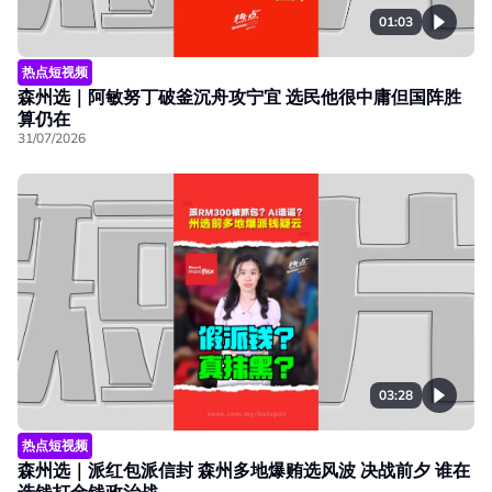
01:03
热点短视频
森州选｜阿敏努丁破釜沉舟攻宁宜 选民他很中庸但国阵胜
算仍在
31/07/2026
03:28
热点短视频
森州选｜派红包派信封 森州多地爆贿选风波 决战前夕 谁在
选钱打金钱政治战