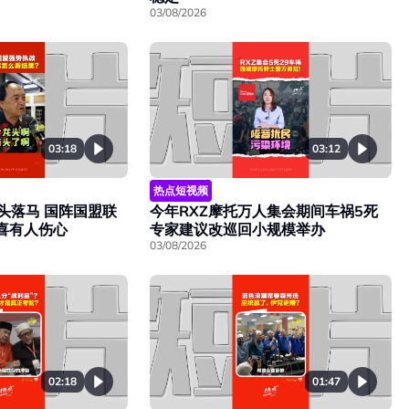
03/08/2026
03:18
03:12
热点短视频
头落马 国阵国盟联
今年RXZ摩托万人集会期间车祸5死
欢喜有人伤心
专家建议改巡回小规模举办
03/08/2026
02:18
01:47