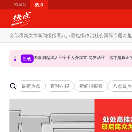
Skip to main content
XUAN
热点
全部
最新文章
新闻报报看
八点最热报
政治
社会
国际
专题
奇趣
国歌响起华人庙宇千人齐肃立 网友动容：这
不点名调侃刘天球加入全民党 邓章钦：以为去
马六甲州选 | 开放看待甲州选合作模式
政治
社会
政治
最新热点
百秒AI报
新闻报报看
八点最热