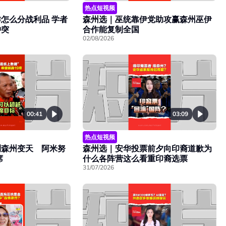
热点短视频
怎么分战利品 学者
森州选｜巫统靠伊党助攻赢森州巫伊
冲突
合作能复制全国
02/08/2026
00:41
03:09
热点短视频
测森州变天 阿米努
森州选｜安华投票前夕向印裔道歉为
席
什么各阵营这么看重印裔选票
31/07/2026