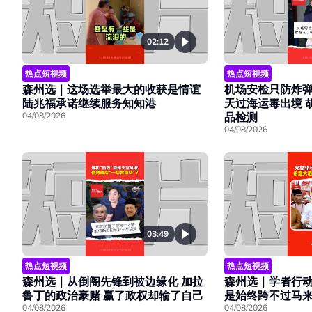
02:12
热点短视频
热点短视频
森州选｜这场选举最大的收获是情谊
机场安检只防炸弹
陆兆福承诺继续服务知知港
天过海运毒出境 
04/08/2026
品检测
04/08/2026
03:49
热点短视频
热点短视频
森州选｜学者行
森州选｜从倒阁先锋到被边缘化 加拉
是始终跨不过马
鲁丁的政治豪赌 赢了政权却输了自己
04/08/2026
04/08/2026