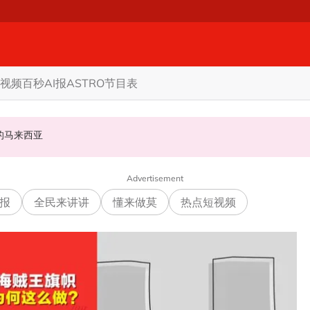
视频
百秒AI报
ASTRO节目表
才是真正的马来西亚
当马华总会长
 国盟: 协商互换议席没问题
Advertisement
报
全民来讲讲
懂来做莫
热点短视频