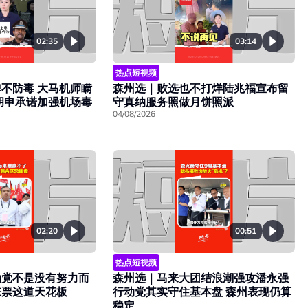
02:35
03:14
热点短视频
不防毒 大马机师瞒
森州选｜败选也不打烊陆兆福宣布留
胡申承诺加强机场毒
守真纳服务照做月饼照派
04/08/2026
02:20
00:51
热点短视频
动党不是没有努力而
森州选｜马来大团结浪潮强攻潘永强
来票这道天花板
行动党其实守住基本盘 森州表现仍算
稳定