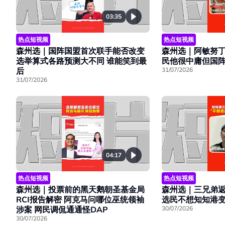
03:35
热点短视频
热点短视频
森州选｜阿敏努丁
森州选｜国阵国盟首次联手能否改变
民他很中庸但国
选举算式各路预测大不同 谁能笑到最
31/07/2026
后
31/07/2026
04:17
热点短视频
热点短视频
森州选｜投票前的黑天鹅朝圣基金局
森州选｜三兄弟
RCI报告解密 阿克马问哪位巫统领袖
选民不想知知港
涉案 网民调侃通通怪DAP
30/07/2026
30/07/2026