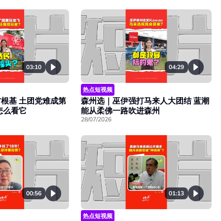
03:10
04:29
热点短视频
根基 土团党难成第
森州选｜巫伊强打马来人大团结 蓝潮
怎么看它
能从柔佛一路吹进森州
28/07/2026
00:56
01:13
热点短视频