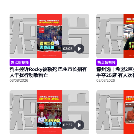
03:05
热点短视频
热点短视频
森州选｜希盟2巨
狗主控诉Rocky被勒死 巴生市长指有
手夺25席 有人
人干扰行动致狗亡
03/08/2026
03/08/2026
03:32