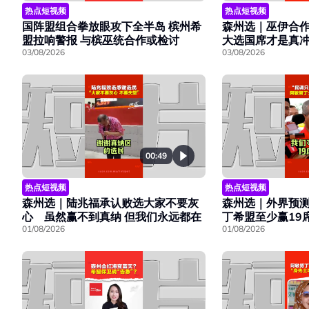
热点短视频
热点短视频
国阵盟组合拳放眼攻下全半岛 槟州希
森州选｜巫伊合作
盟拉响警报 与槟巫统合作或检讨
大选国席才是真
03/08/2026
03/08/2026
00:49
热点短视频
热点短视频
森州选｜陆兆福承认败选大家不要灰
森州选｜外界预
心 虽然赢不到真纳 但我们永远都在
丁希盟至少赢19
01/08/2026
01/08/2026