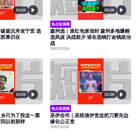
01:03
03:28
热点短视频
破釜沉舟攻宁宜 选
森州选｜派红包派信封 森州多地爆贿
阵胜算仍在
选风波 决战前夕 谁在选钱打金钱政治
战
30/07/2026
01:28
01:03
热点短视频
巫伊合作｜巫统借伊党这把刀要先边
返乡只为了投这一票
缘化公正党
变回以前那样
30/07/2026