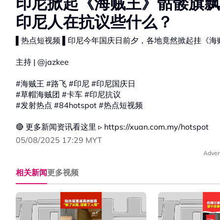
印尼掀起《海贼王》骷髅旗飘
印尼人在抗议些什么？
▌热点短视频 ▌印尼今年国庆日前夕，各地竟然掀起挂《
主持 | @jazkee
#海贼王 #路飞 #印尼 #印尼国庆日
#草帽海贼团 #卡车 #印尼抗议
#发射热点 #84hotspot #热点短视频
🔴 更多新闻资讯看这里 ▹ https://xuan.com.my/hotspot
05/08/2025 17:29 MYT
Adver
相关新闻
更多视频