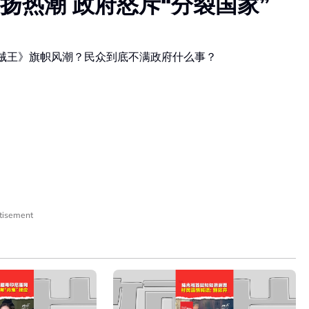
扬热潮 政府怒斥“分裂国家”
海贼王》旗帜风潮？民众到底不满政府什么事？
tisement