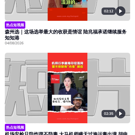
02:12
热点短视频
森州选｜这场选举最大的收获是情谊 陆兆福承诺继续服务
知知港
04/08/2026
02:35
热点短视频
机场安检只防炸弹不防毒 大马机师瞒天过海运毒出境 胡申