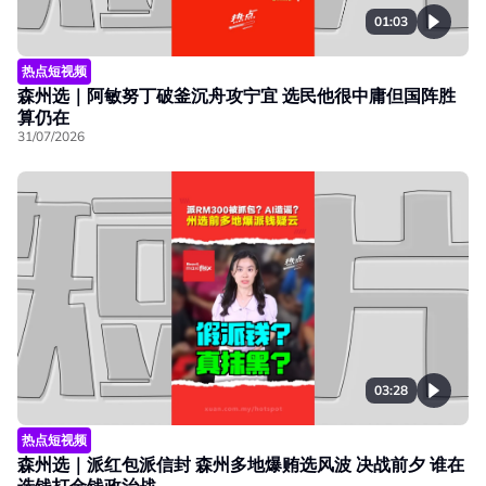
01:03
热点短视频
森州选｜阿敏努丁破釜沉舟攻宁宜 选民他很中庸但国阵胜
算仍在
31/07/2026
03:28
热点短视频
森州选｜派红包派信封 森州多地爆贿选风波 决战前夕 谁在
选钱打金钱政治战