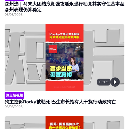
森州选｜马来大团结浪潮强攻潘永强行动党其实守住基本盘
森州表现仍算稳定
03/08/2026
03:05
热点短视频
狗主控诉Rocky被勒死 巴生市长指有人干扰行动致狗亡
03/08/2026