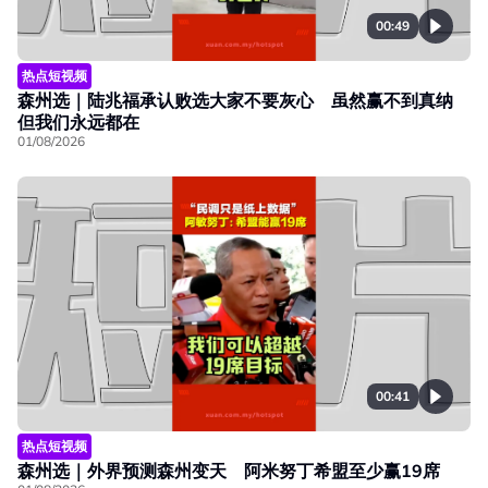
00:49
热点短视频
森州选｜陆兆福承认败选大家不要灰心 虽然赢不到真纳
但我们永远都在
01/08/2026
00:41
热点短视频
森州选｜外界预测森州变天 阿米努丁希盟至少赢19席