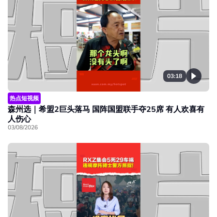
03:18
热点短视频
森州选｜希盟2巨头落马 国阵国盟联手夺25席 有人欢喜有
人伤心
03/08/2026