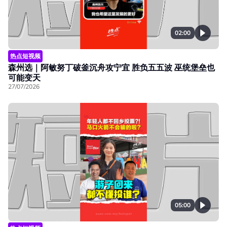
02:00
热点短视频
森州选｜阿敏努丁破釜沉舟攻宁宜 胜负五五波 巫统堡垒也
可能变天
27/07/2026
05:00