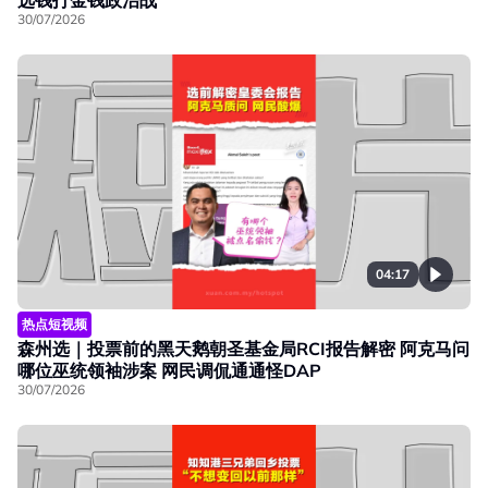
30/07/2026
04:17
热点短视频
森州选｜投票前的黑天鹅朝圣基金局RCI报告解密 阿克马问
哪位巫统领袖涉案 网民调侃通通怪DAP
30/07/2026