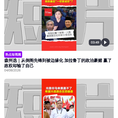
03:49
热点短视频
森州选｜从倒阁先锋到被边缘化 加拉鲁丁的政治豪赌 赢了
政权却输了自己
04/08/2026