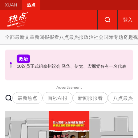
Skip to main content
XUAN
热点
登入
全部
最新文章
新闻报报看
八点最热报
政治
社会
国际
专题
奇趣
视
政治
政治
政治
昨反贪会总部录供身体不适急送院 沙比里案件延至827提
蓝潮或冲击槟州政治版图 学者：希盟三分之二执政优势恐
10议员正式组森州议会 马华、伊党、宏愿党各有一名代表
控
不保
Advertisement
最新热点
百秒AI报
新闻报报看
八点最热报