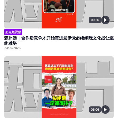
00:56
热点短视频
森州选｜合作后竞争才开始黄进发伊党必继续玩文化战让巫
统难堪
24/07/2026
05:06