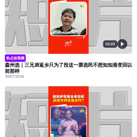
01:03
热点短视频
森州选｜三兄弟返乡只为了投这一票选民不想知知港变回以
前那样
30/07/2026