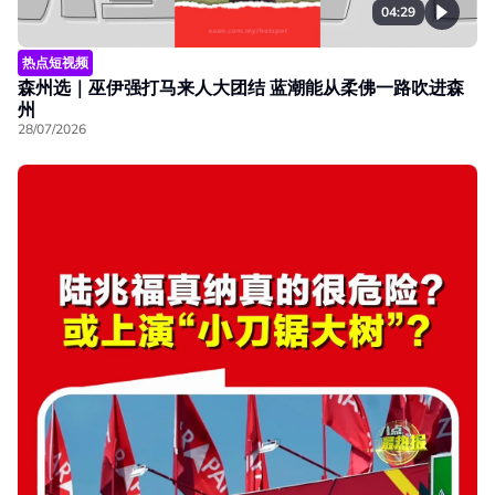
04:29
热点短视频
森州选｜巫伊强打马来人大团结 蓝潮能从柔佛一路吹进森
州
28/07/2026