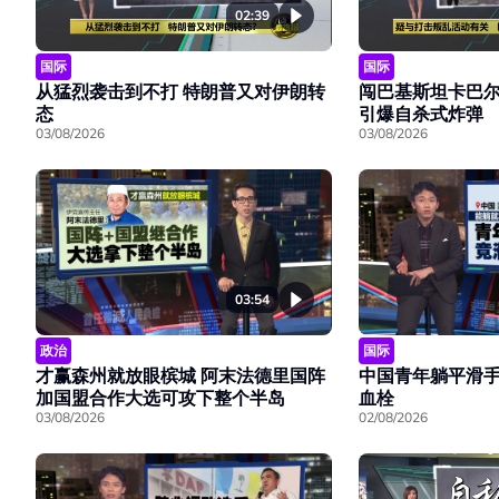
02:39
国际
国际
从猛烈袭击到不打 特朗普又对伊朗转
闯巴基斯坦卡巴尔
态
引爆自杀式炸弹
03/08/2026
03/08/2026
03:54
政治
国际
才赢森州就放眼槟城 阿末法德里国阵
中国青年躺平滑手
加国盟合作大选可攻下整个半岛
血栓
03/08/2026
02/08/2026