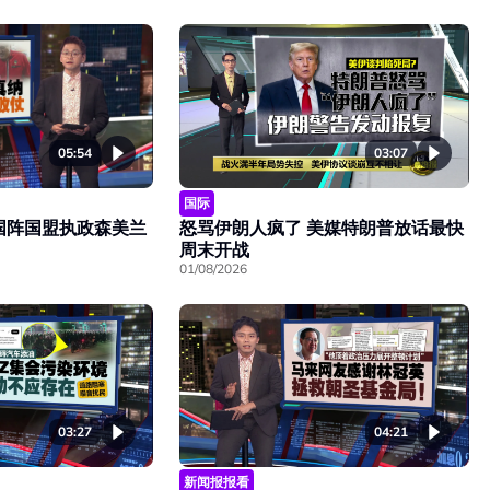
05:54
03:07
国际
国阵国盟执政森美兰
怒骂伊朗人疯了 美媒特朗普放话最快
周末开战
01/08/2026
03:27
04:21
新闻报报看