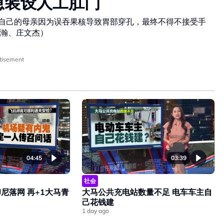
急装设人工肛门
，自己的母亲因为误吞果核导致胃部穿孔，最终不得不接受手
瀚、庄文杰）
tisement
04:45
03:39
社会
尼落网 再+1大马青
大马公共充电站数量不足 电车车主自
己花钱建
1 day ago