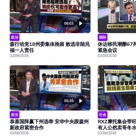
06:03
政治
国际
森行动党18州委集体挽留 败选非陆兆
休达移民潮酿67
福一人责任
紧急会议
02/08/2026
02/08/2026
05:39
政治
社会
恭喜国阵赢下州选举 安华中央跟森州
RXZ摩托集会带
新政府紧密合作
有人公然卖哥冬
02/08/2026
02/08/2026