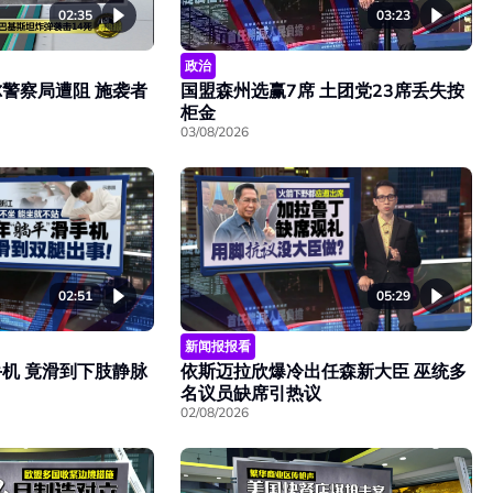
02:35
03:23
政治
警察局遭阻 施袭者
国盟森州选赢7席 土团党23席丢失按
柜金
03/08/2026
02:51
05:29
新闻报报看
机 竟滑到下肢静脉
依斯迈拉欣爆冷出任森新大臣 巫统多
名议员缺席引热议
02/08/2026