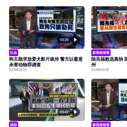
03:26
社会
新闻报报看
狗主跪求放爱犬影片疯传 警方以蓄意
陆兆福败选真纳 
杀害动物罪调查
州
02/08/2026
01/08/2026
03:47
国际
新闻报报看