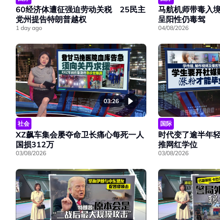
60经济体遭征强迫劳动关税 25民主
马航机师带毒入
党州提告特朗普越权
呈阳性仍毒驾
1 day ago
04/08/2026
03:26
社会
国际
XZ飙车集会屡夺命卫长痛心每死一人
时代变了逾半年
国损312万
推网红学位
03/08/2026
03/08/2026