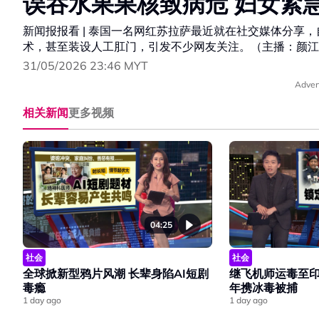
误吞水果果核致病危 妇女紧
新闻报报看 | 泰国一名网红苏拉萨最近就在社交媒体分享
术，甚至装设人工肛门，引发不少网友关注。（主播：颜江
31/05/2026 23:46 MYT
Adver
相关新闻
更多视频
04:25
社会
社会
全球掀新型鸦片风潮 长辈身陷AI短剧
继飞机师运毒至印
毒瘾
年携冰毒被捕
1 day ago
1 day ago