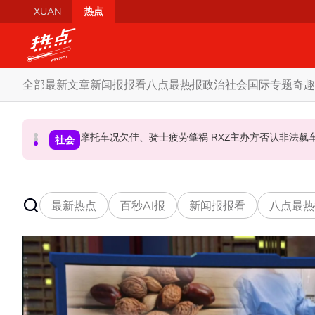
Skip to main content
XUAN
热点
全部
最新文章
新闻报报看
八点最热报
政治
社会
国际
专题
奇趣
柔森州选合作奏效 阿末马斯兰吁国阵国盟携手迎战
SST成华商远离希盟因素？ 阿末马斯兰：华裔
摩托车况欠佳、骑士疲劳肇祸 RXZ主办方否
财经
社会
政治
最新热点
百秒AI报
新闻报报看
八点最热