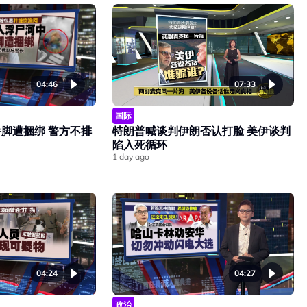
04:46
07:33
国际
脚遭捆绑 警方不排
特朗普喊谈判伊朗否认打脸 美伊谈判
陷入死循环
1 day ago
04:24
04:27
政治