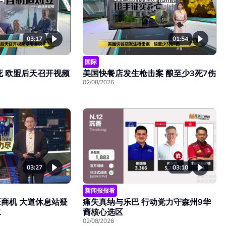
03:17
01:54
国际
死 欧盟后天召开视频
美国快餐店发生枪击案 酿至少3死7伤
02/08/2026
03:27
03:10
新闻报报看
旺商机 大道休息站疑
痛失真纳与乐巴 行动党力守森州9华
水
裔核心选区
02/08/2026