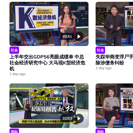
03:51
社会
社会
上半年交出GDP56亮眼成绩单 中总
失踪华商变浮尸手
社会经济研究中心 大马现K型经济危
除涉债务纠纷
机
1 day ago
1 day ago
02:03
国际
国际