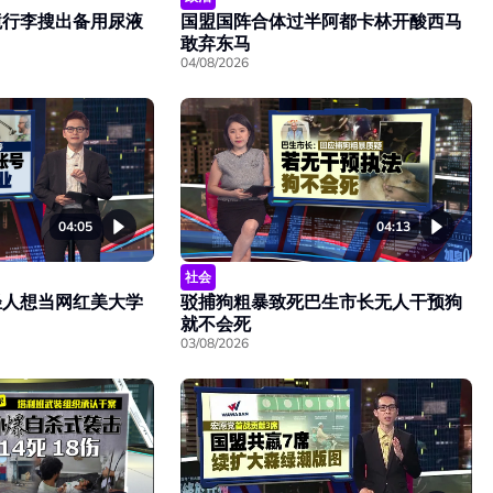
境行李搜出备用尿液
国盟国阵合体过半阿都卡林开酸西马
敢弃东马
04/08/2026
04:05
04:13
社会
轻人想当网红美大学
驳捕狗粗暴致死巴生市长无人干预狗
就不会死
03/08/2026