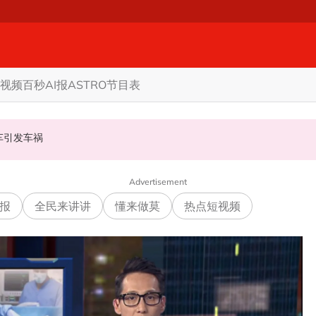
视频
百秒AI报
ASTRO节目表
甲州选
商家更倾向GST机制
认非法飙车引发车祸
Advertisement
报
全民来讲讲
懂来做莫
热点短视频