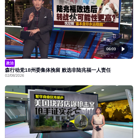
06:03
政治
森行动党18州委集体挽留 败选非陆兆福一人责任
02/08/2026