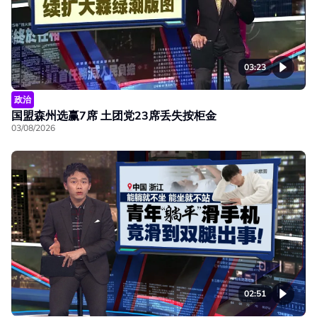
03:23
政治
国盟森州选赢7席 土团党23席丢失按柜金
03/08/2026
02:51