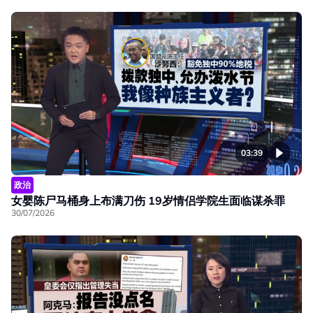
03:39
政治
女婴陈尸马桶身上布满刀伤 19岁情侣学院生面临谋杀罪
30/07/2026