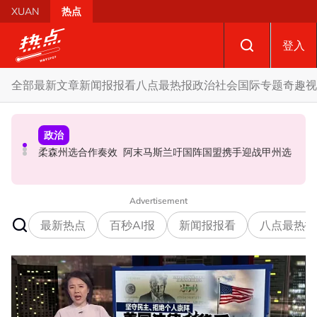
Skip to main content
XUAN
热点
登入
全部
最新文章
新闻报报看
八点最热报
政治
社会
国际
专题
奇趣
视
政治
财经
社会
SST成华商远离希盟因素？ 阿末马斯兰：华裔商家更倾向
摩托车况欠佳、骑士疲劳肇祸 RXZ主办方否认非法飙车引
柔森州选合作奏效 阿末马斯兰吁国阵国盟携手迎战甲州选
GST机制
发车祸
Advertisement
最新热点
百秒AI报
新闻报报看
八点最热报