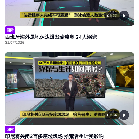
02:27
国际
西班牙海外属地休达爆发偷渡潮 24人溺毙
31/07/2026
02:34
国际
印尼将关闭3百多座垃圾场 拾荒者生计受影响