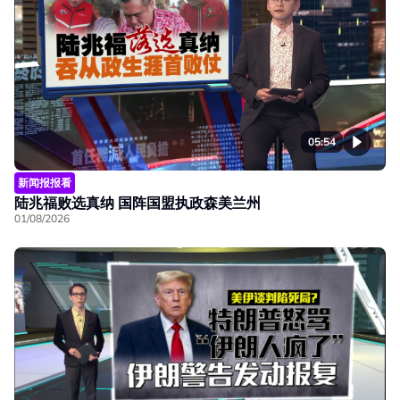
05:54
新闻报报看
陆兆福败选真纳 国阵国盟执政森美兰州
01/08/2026