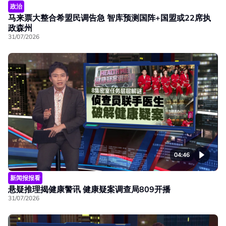
政治
马来票大整合希盟民调告急 智库预测国阵+国盟或22席执
政森州
31/07/2026
04:46
新闻报报看
悬疑推理揭健康警讯 健康疑案调查局809开播
31/07/2026