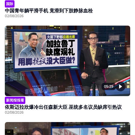
国际
中国青年躺平滑手机 竟滑到下肢静脉血栓
02/08/2026
05:29
新闻报报看
依斯迈拉欣爆冷出任森新大臣 巫统多名议员缺席引热议
02/08/2026