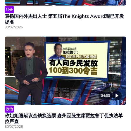
社会
表扬国内外杰出人士 第五届The Knights Award现已开发
提名
30/07/2026
04:33
政治
称姐姐遭献议金钱换选票 森州巫统主席贾拉鲁丁促执法单
位严查
30/07/2026