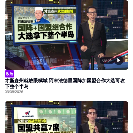
03:54
政治
才赢森州就放眼槟城 阿末法德里国阵加国盟合作大选可攻
下整个半岛
03/08/2026