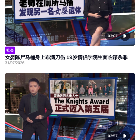
03:07
社会
女婴陈尸马桶身上布满刀伤 19岁情侣学院生面临谋杀罪
31/07/2026
02:57