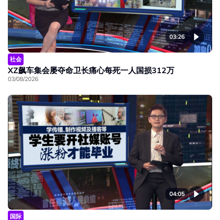
03:26
社会
XZ飙车集会屡夺命卫长痛心每死一人国损312万
03/08/2026
04:05
国际