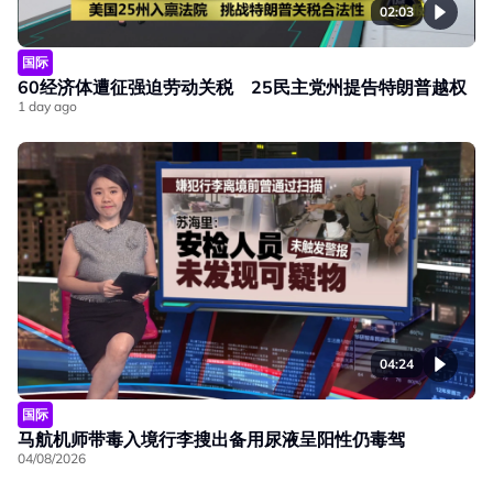
02:03
国际
60经济体遭征强迫劳动关税 25民主党州提告特朗普越权
1 day ago
04:24
国际
马航机师带毒入境行李搜出备用尿液呈阳性仍毒驾
04/08/2026