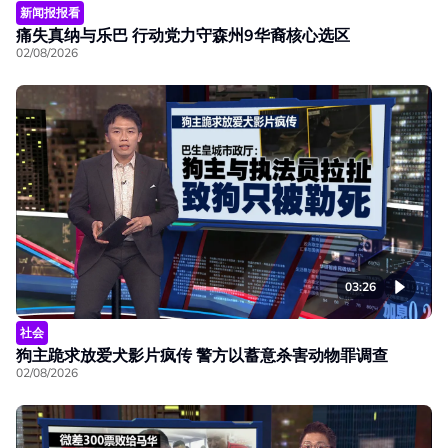
新闻报报看
痛失真纳与乐巴 行动党力守森州9华裔核心选区
02/08/2026
03:26
社会
狗主跪求放爱犬影片疯传 警方以蓄意杀害动物罪调查
02/08/2026