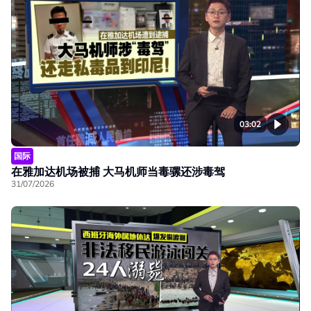
03:02
国际
在雅加达机场被捕 大马机师当毒骡还涉毒驾
31/07/2026