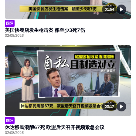
01:54
国际
美国快餐店发生枪击案 酿至少3死7伤
02/08/2026
03:17
国际
休达移民潮酿67死 欧盟后天召开视频紧急会议
02/08/2026