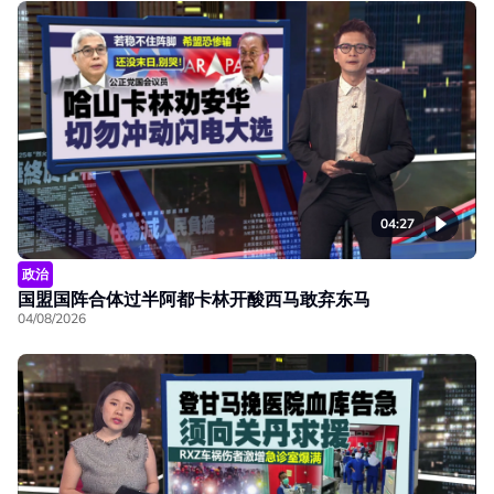
04:27
政治
国盟国阵合体过半阿都卡林开酸西马敢弃东马
04/08/2026