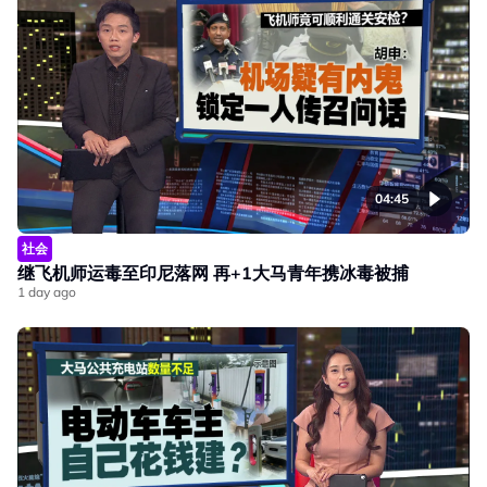
04:45
社会
继飞机师运毒至印尼落网 再+1大马青年携冰毒被捕
1 day ago