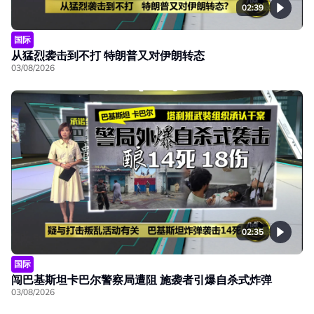
02:39
国际
从猛烈袭击到不打 特朗普又对伊朗转态
03/08/2026
02:35
国际
闯巴基斯坦卡巴尔警察局遭阻 施袭者引爆自杀式炸弹
03/08/2026