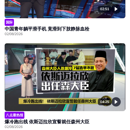
02:51
国际
中国青年躺平滑手机 竟滑到下肢静脉血栓
02/08/2026
04:25
八点最热报
爆冷跑出线 依斯迈拉欣宣誓就任森州大臣
02/08/2026