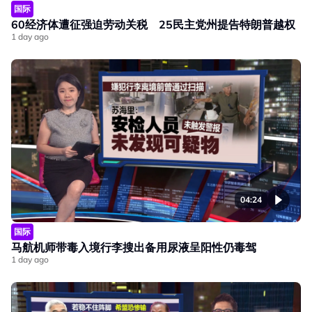
国际
60经济体遭征强迫劳动关税 25民主党州提告特朗普越权
1 day ago
04:24
国际
马航机师带毒入境行李搜出备用尿液呈阳性仍毒驾
1 day ago