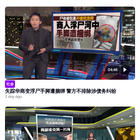
04:46
社会
失踪华商变浮尸手脚遭捆绑 警方不排除涉债务纠纷
1 day ago