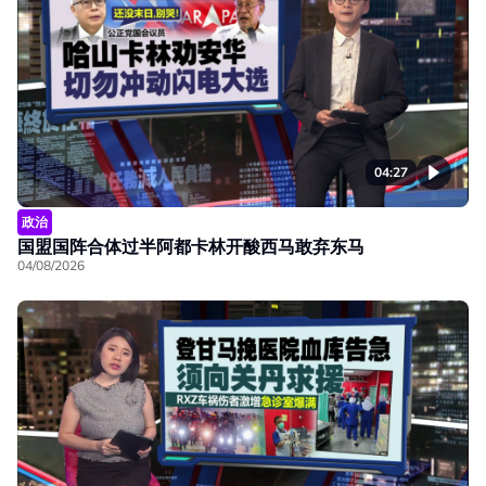
04:27
政治
国盟国阵合体过半阿都卡林开酸西马敢弃东马
04/08/2026