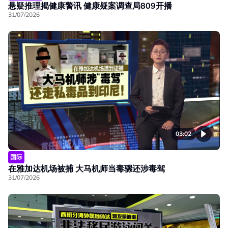
悬疑推理揭健康警讯 健康疑案调查局809开播
31/07/2026
03:02
国际
在雅加达机场被捕 大马机师当毒骡还涉毒驾
31/07/2026