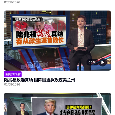
02/08/2026
05:54
新闻报报看
陆兆福败选真纳 国阵国盟执政森美兰州
01/08/2026