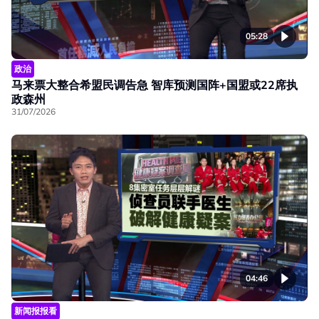
05:28
政治
马来票大整合希盟民调告急 智库预测国阵+国盟或22席执
政森州
31/07/2026
04:46
新闻报报看