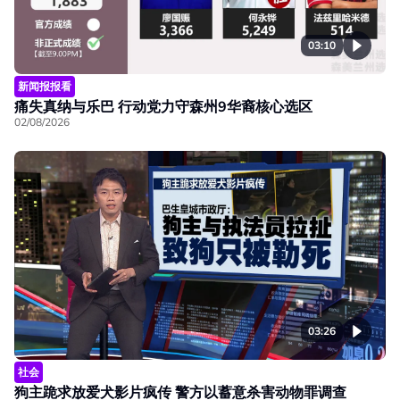
03:10
新闻报报看
痛失真纳与乐巴 行动党力守森州9华裔核心选区
02/08/2026
03:26
社会
狗主跪求放爱犬影片疯传 警方以蓄意杀害动物罪调查