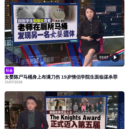
03:07
社会
女婴陈尸马桶身上布满刀伤 19岁情侣学院生面临谋杀罪
31/07/2026