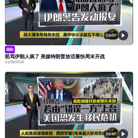
03:07
国际
怒骂伊朗人疯了 美媒特朗普放话最快周末开战
01/08/2026
03:47