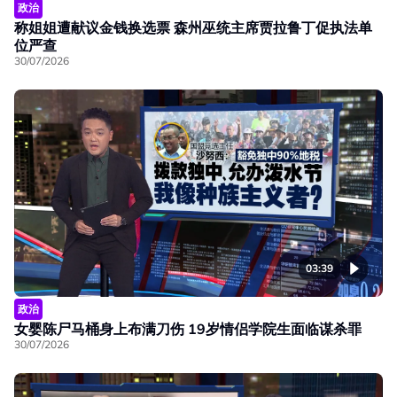
政治
称姐姐遭献议金钱换选票 森州巫统主席贾拉鲁丁促执法单
位严查
30/07/2026
03:39
政治
女婴陈尸马桶身上布满刀伤 19岁情侣学院生面临谋杀罪
30/07/2026