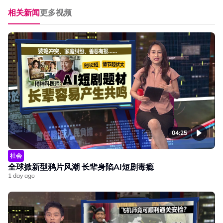
相关新闻
更多视频
04:25
社会
全球掀新型鸦片风潮 长辈身陷AI短剧毒瘾
1 day ago