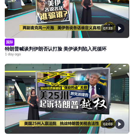
07:33
国际
特朗普喊谈判伊朗否认打脸 美伊谈判陷入死循环
1 day ago
02:03