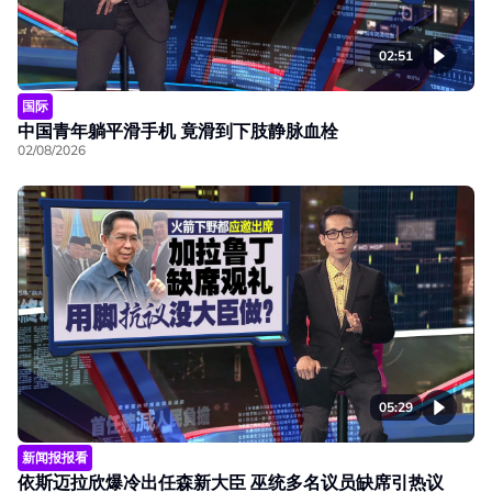
02:51
国际
中国青年躺平滑手机 竟滑到下肢静脉血栓
02/08/2026
05:29
新闻报报看
依斯迈拉欣爆冷出任森新大臣 巫统多名议员缺席引热议