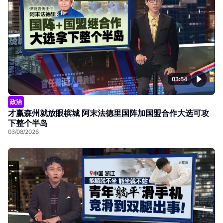
03:54
政治
才赢森州就放眼槟城 阿末法德里国阵加国盟合作大选可攻
下整个半岛
03/08/2026