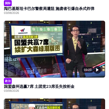
国际
闯巴基斯坦卡巴尔警察局遭阻 施袭者引爆自杀式炸弹
03/08/2026
03:23
政治
国盟森州选赢7席 土团党23席丢失按柜金
03/08/2026