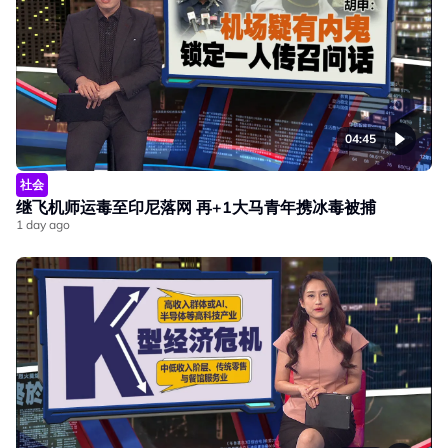
04:45
社会
继飞机师运毒至印尼落网 再+1大马青年携冰毒被捕
1 day ago