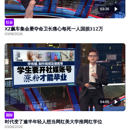
03:26
社会
XZ飙车集会屡夺命卫长痛心每死一人国损312万
03/08/2026
04:05
国际
时代变了逾半年轻人想当网红美大学推网红学位
03/08/2026