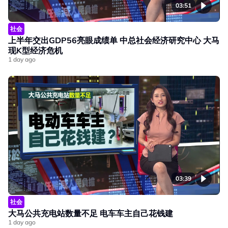
03:51
社会
上半年交出GDP56亮眼成绩单 中总社会经济研究中心 大马
现K型经济危机
1 day ago
03:39
社会
大马公共充电站数量不足 电车车主自己花钱建
1 day ago