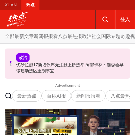
Skip to main content
XUAN
热点
登入
全部
最新文章
新闻报报看
八点最热报
政治
社会
国际
专题
奇趣
视
社会
政治
社会
机师涉运毒被捕 | 马航机师涉运毒敲响航安警钟 法米：收
忧砂拉越17新增议席无法赶上砂选举 阿都卡林：选委会早
网络热什么 | 公寓水管房传出诡异“求救声”？ 警方调查后
紧安检措施与机师审查
该启动选区重划事宜
真相大白！
Advertisement
最新热点
百秒AI报
新闻报报看
八点最热报