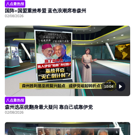
八点最热报
国阵+国盟重挫希盟 蓝色浪潮席卷森州
02/08/2026
10:04
八点最热报
森州选巫统翻身最大疑问 靠自己或靠伊党
02/08/2026