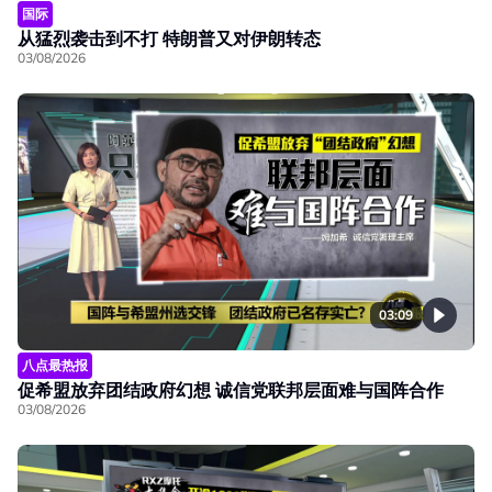
国际
从猛烈袭击到不打 特朗普又对伊朗转态
03/08/2026
03:09
八点最热报
促希盟放弃团结政府幻想 诚信党联邦层面难与国阵合作
03/08/2026