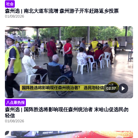
社会
森州选 | 南北大道车流增 森州游子开车赶路返乡投票
01/08/2026
02:37
八点最热报
森州选 | 国阵胜选将影响现任森州统治者 末哈山促选民勿
轻信
01/08/2026