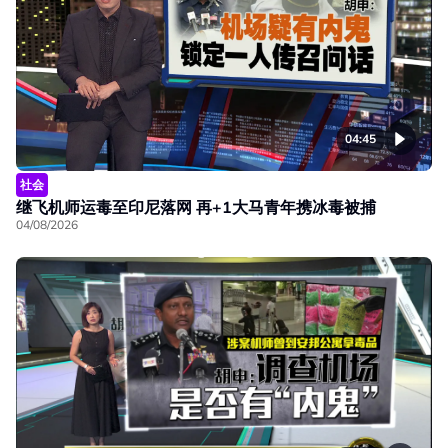
04:45
社会
继飞机师运毒至印尼落网 再+1大马青年携冰毒被捕
04/08/2026