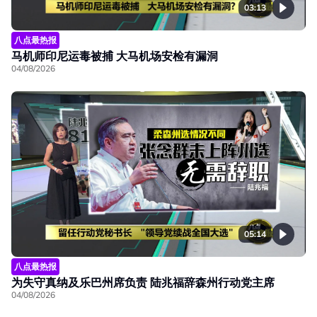
03:13
八点最热报
马机师印尼运毒被捕 大马机场安检有漏洞
04/08/2026
05:14
八点最热报
为失守真纳及乐巴州席负责 陆兆福辞森州行动党主席
04/08/2026