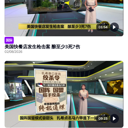
01:54
国际
美国快餐店发生枪击案 酿至少3死7伤
02/08/2026
09:15