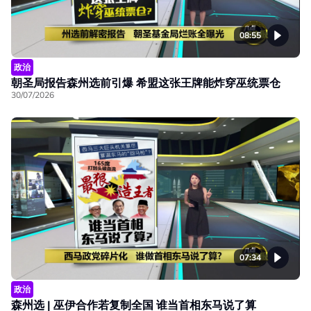
08:55
政治
朝圣局报告森州选前引爆 希盟这张王牌能炸穿巫统票仓
30/07/2026
07:34
政治
森州选 | 巫伊合作若复制全国 谁当首相东马说了算