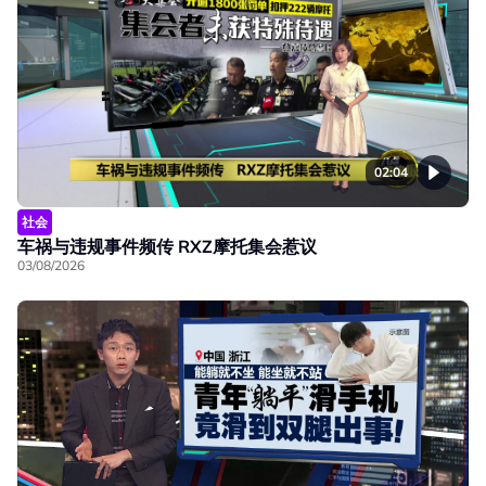
02:04
社会
车祸与违规事件频传 RXZ摩托集会惹议
03/08/2026