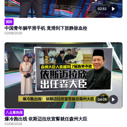
02:51
国际
中国青年躺平滑手机 竟滑到下肢静脉血栓
02/08/2026
04:25
八点最热报
爆冷跑出线 依斯迈拉欣宣誓就任森州大臣
02/08/2026