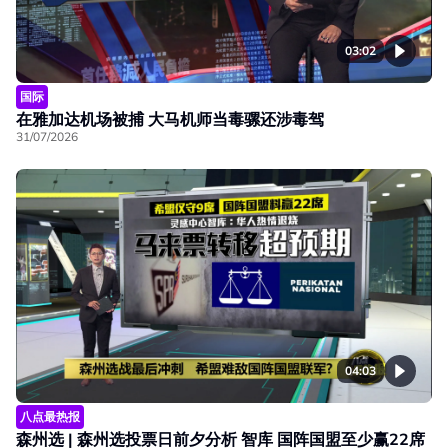
03:02
国际
在雅加达机场被捕 大马机师当毒骡还涉毒驾
31/07/2026
04:03
八点最热报
森州选 | 森州选投票日前夕分析 智库 国阵国盟至少赢22席