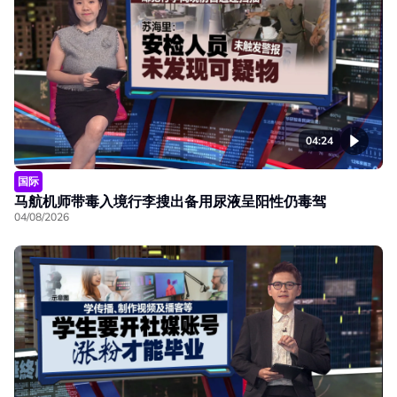
04:24
国际
马航机师带毒入境行李搜出备用尿液呈阳性仍毒驾
04/08/2026