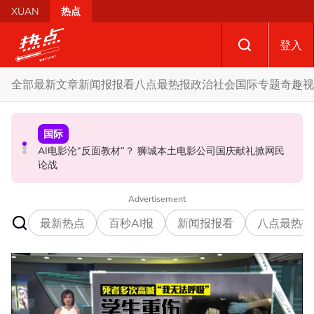
Skip to main content
XUAN
热点
登入
全部
最新文章
新闻报报看
八点最热报
政治
社会
国际
专题
奇趣
视
国际
政治
政治
AI电影沦“反面教材”？ 狮城本土电影公司国庆献礼掀网民
要求安华解释为何冻结MyKHAS权限 5蓝眼议员: 改革不是
驳斥全国大选提前举行 法米：各成员党承诺挺政府至届满
论战
把人民拨款政治化
Advertisement
最新热点
百秒AI报
新闻报报看
八点最热报