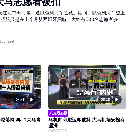
3大马志愿者被扣
，昨天在地中海海域，遭以色列海军拦截。期间，以色列海军登上
这些船只是在上个月从西班牙启航，大约有500名志愿者参
tisement
04:45
03:13
八点最热报
尼落网 再+1大马青
马机师印尼运毒被捕 大马机场安检有
漏洞
04/08/2026