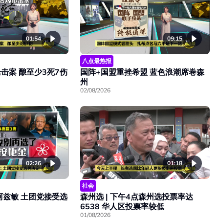
01:54
09:15
八点最热报
击案 酿至少3死7伤
国阵+国盟重挫希盟 蓝色浪潮席卷森
州
02/08/2026
02:26
01:18
社会
阿兹敏 土团党接受选
森州选 | 下午4点森州选投票率达
6538 华人区投票率较低
01/08/2026