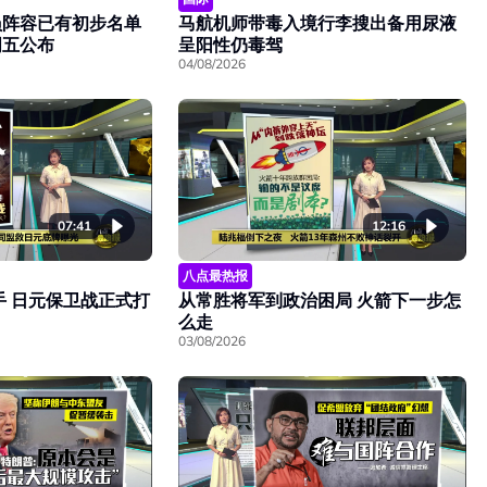
员阵容已有初步名单
马航机师带毒入境行李搜出备用尿液
周五公布
呈阳性仍毒驾
04/08/2026
07:41
12:16
八点最热报
手 日元保卫战正式打
从常胜将军到政治困局 火箭下一步怎
么走
03/08/2026