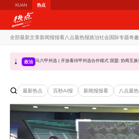
Skip to main content
XUAN
热点
全部
最新文章
新闻报报看
八点最热报
政治
社会
国际
专题
奇趣
不点名调侃刘天球加入全民党 邓章钦：以为去
马六甲州选 | 开放看待甲州选合作模式
甫开店遭凶徒闯入 甲洞投注站女职员遭纵
社会
政治
政治
最新热点
百秒AI报
新闻报报看
八点最热