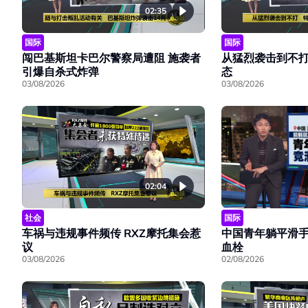
02:35
国际
国际
闯巴基斯坦卡巴尔警察局遭阻 施袭者
从猛烈袭击到不打
引爆自杀式炸弹
态
03/08/2026
03/08/2026
02:04
社会
国际
车祸与违规事件频传 RXZ摩托集会惹
中国青年躺平滑手
议
血栓
03/08/2026
02/08/2026