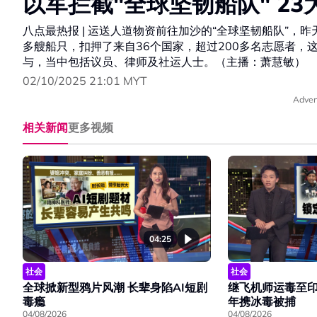
以军拦截"全球坚韧船队" 2
八点最热报 | 运送人道物资前往加沙的“全球坚韧船队”
多艘船只，扣押了来自36个国家，超过200多名志愿者，
与，当中包括议员、律师及社运人士。（主播：萧慧敏）
02/10/2025 21:01 MYT
Adver
相关新闻
更多视频
04:25
社会
社会
全球掀新型鸦片风潮 长辈身陷AI短剧
继飞机师运毒至印
毒瘾
年携冰毒被捕
04/08/2026
04/08/2026