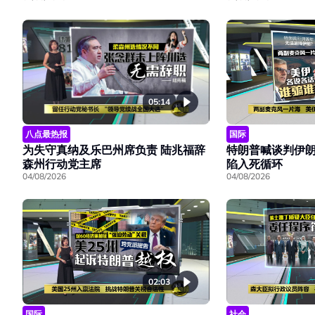
05:14
八点最热报
国际
为失守真纳及乐巴州席负责 陆兆福辞
特朗普喊谈判伊朗
森州行动党主席
陷入死循环
04/08/2026
04/08/2026
02:03
国际
社会