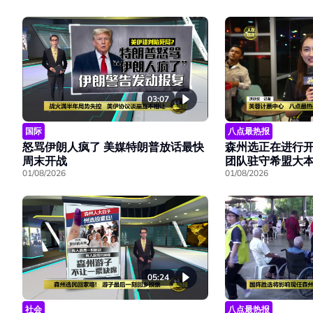
03:07
国际
八点最热报
怒骂伊朗人疯了 美媒特朗普放话最快
森州选正在进行开
周末开战
团队驻守希盟大
01/08/2026
01/08/2026
05:24
社会
八点最热报