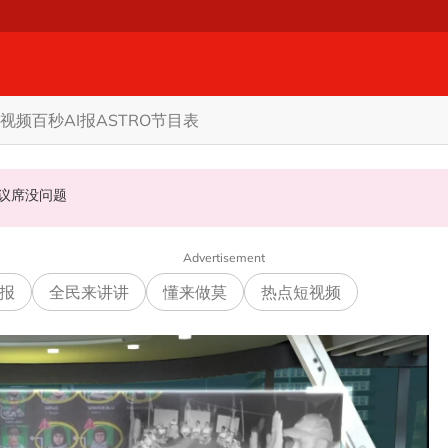
视频
百秒AI报
ASTRO节目表
当马华总会长
 国盟: 协商互换议席没问题
火 全身50%烧伤
Advertisement
报
全民来讲讲
懂来做莫
热点短视频