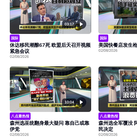
03:17
国际
国际
休达移民潮酿67死 欧盟后天召开视频
美国快餐店发生枪
紧急会议
02/08/2026
02/08/2026
10:04
八点最热报
八点最热报
森州选巫统翻身最大疑问 靠自己或靠
森州选全军覆没 
伊党
民决定
02/08/2026
02/08/2026