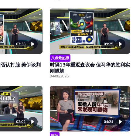
07:33
09:25
八点最热报
否认打脸 美伊谈判
时隔13年重返森议会 但马华的胜利实
则尴尬
04/08/2026
02:02
04:24
国际