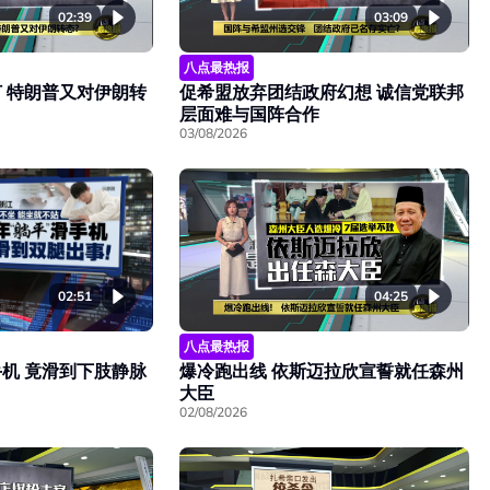
02:39
03:09
八点最热报
 特朗普又对伊朗转
促希盟放弃团结政府幻想 诚信党联邦
层面难与国阵合作
03/08/2026
02:51
04:25
八点最热报
机 竟滑到下肢静脉
爆冷跑出线 依斯迈拉欣宣誓就任森州
大臣
02/08/2026