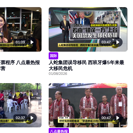
01:09
03:47
国际
票程序 八点最热报
人蛇集团误导移民 西班牙爆5年来最
本营
大移民危机
01/08/2026
02:37
00:47
八点最热报