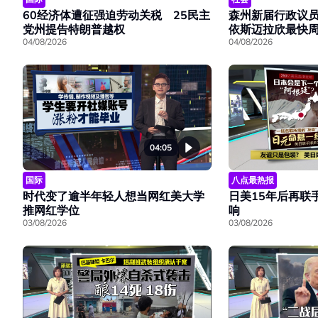
60经济体遭征强迫劳动关税 25民主
森州新届行政议
党州提告特朗普越权
依斯迈拉欣最快
04/08/2026
04/08/2026
04:05
国际
八点最热报
时代变了逾半年轻人想当网红美大学
日美15年后再联
推网红学位
响
03/08/2026
03/08/2026